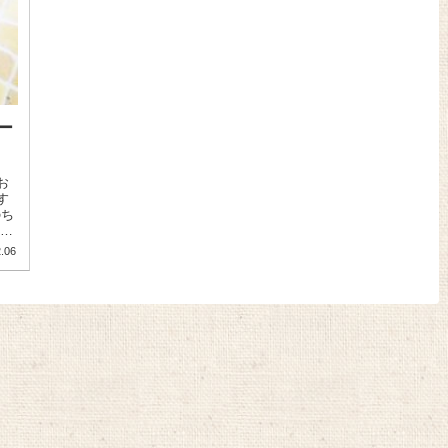
ー
お
す
のち
.06