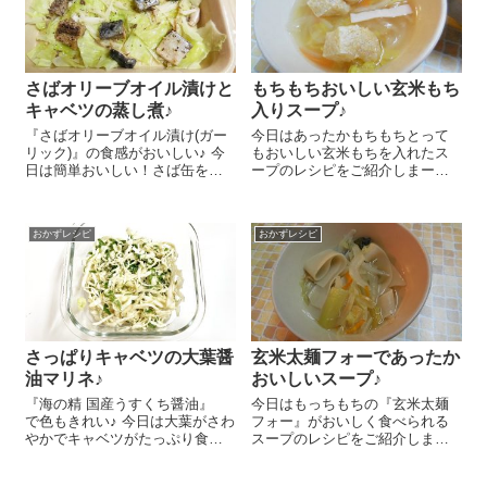
さばオリーブオイル漬けと
もちもちおいしい玄米もち
キャベツの蒸し煮♪
入りスープ♪
『さばオリーブオイル漬け(ガー
今日はあったかもちもちとって
リック)』の食感がおいしい♪ 今
もおいしい玄米もちを入れたス
日は簡単おいしい！さば缶を使
ープのレシピをご紹介しまーす
ったキャベツの蒸し煮のレシピ
😉 皆さん、お正月のお餅は余っ
をご紹介しま～す😉 キャベツ
ていますか？わが家では余って
3枚は4㎝角にざく切りします。
いるわけでなく、おいしくて栄
おかずレシピ
おかずレシピ
『さば缶オリーブオイル漬け(ガ
養たっぷりで手軽に食べられる
ーリック...
ということでお正月に限らず
『オーサワ 有機...
さっぱりキャベツの大葉醤
玄米太麺フォーであったか
油マリネ♪
おいしいスープ♪
『海の精 国産うすくち醤油』
今日はもっちもちの『玄米太麺
で色もきれい♪ 今日は大葉がさわ
フォー』がおいしく食べられる
やかでキャベツがたっぷり食べ
スープのレシピをご紹介しまー
られるキャベツの大葉醤油マリ
す😉 簡単で野菜たっぷりで食べ
ネのレシピをご紹介しま～す😉
応えがあってとってもおいしい