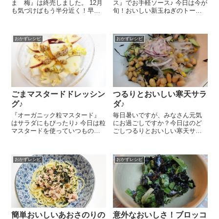
ま 梅』は終売しました。 12月
ス』でお手軽ソース♪ 今日は今が
も気づけばもう半分近く！早い
旬！おいしい新玉ねぎのトース
ですよねぇ。毎日あれこれやっ
トのレシピをご紹介しま～す😉
ているとどんどん日が過ぎちゃ
新玉ねぎ 1/4個はなるべく薄く
います。何かと忙しいこの時
スライスします。トーストに
おかずレシピ
おかずレシピ
期、今日もあまり食事の用意に
『オーサワの豆乳タルタルソー
時間が取れなかったので簡...
ス』 大さじ...
ごまマスタードドレッシン
つるりとおいしい寒天サラ
グ♪
ダ♪
『オーガニック粒マスタード』
毎日暑いですが、みなさん元気
はサラダにもぴったり♪ 今日は粒
にお過ごしですか？今日はのど
マスタードを使っていつものド
ごしつるりとおいしい寒天サラ
レッシングをぐぐっとおしゃれ
ダのレシピをご紹介しまーす 見
にするレシピをご紹介しま～す
た目にもキラキラしててかわい
😉 サラダの具はお好みでいいと
いし、のどごしのよさが子ども
おかずレシピ
おかずレシピ
は思うんですが、私の一押しは
たちにも大人気なんですよ～＾
白菜とりんごの...
＾。 『寒天』 1/2本をはさみで
切...
簡単おいしいあおさのりの
意外なおいしさ！ブロッコ