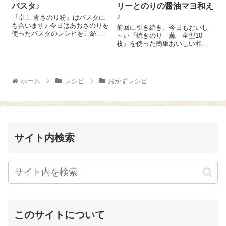
パスタ♪
リーとのりの醤油マヨ和え
♪
『卓上 青さのり粉』はパスタに
も合います♪ 今日はあおさのりを
前回に引き続き、今日もおいし
使ったパスタのレシピをご紹介
～い『焼きのり 薫 全型10
しま～す😉 パスタ 100gは袋の
枚』を使った簡単おいしい和え
表示通りの時間でゆで始めま
物のレシピをご紹介しちゃいま
す。パスタをゆでている間にツ
ーす ちょっと意外な組み合わせ
ナ水煮缶小 1缶のふたを開け、
ですが、これがまたおいしいん
そこに『...
です ブロッコリー 1房は一口大
ホーム
レシピ
おかずレシピ
に分けて好みの固さに茹でてお
きま...
サイト内検索
このサイトについて