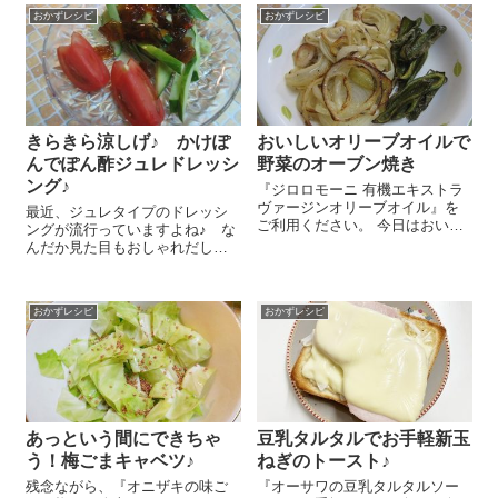
キャベツ ２００gくらい、大
んですよ～(^-^)/ 『玄米太麺フォ
おかずレシピ
おかずレシピ
葉 15枚は千切りにして合わせ
ー』 1袋を熱湯に10分ほど漬け
ます。ここ...
て戻しておきます。玉ね...
きらきら涼しげ♪ かけぽ
おいしいオリーブオイルで
んでぽん酢ジュレドレッシ
野菜のオーブン焼き
ング♪
『ジロロモーニ 有機エキストラ
ヴァージンオリーブオイル』を
最近、ジュレタイプのドレッシ
ご利用ください。 今日はおいし
ングが流行っていますよね♪ な
いオリーブオイルを手に入れた
んだか見た目もおしゃれだし、
ので、オリーブオイルの風味で
きらきら涼しげで夏にぴったり
おいしい野菜のオーブン焼きを
だなぁ、と思い、自分でも作っ
作りました＼(^o^)／ 野菜のオー
てみましたよ～😉 ビックリする
ブン焼きはとっても...
おかずレシピ
おかずレシピ
くらい簡単でした＾＾。 鍋に
水 100㏄を入れて、粉寒天
1g...
あっという間にできちゃ
豆乳タルタルでお手軽新玉
う！梅ごまキャベツ♪
ねぎのトースト♪
残念ながら、『オニザキの味ご
『オーサワの豆乳タルタルソー