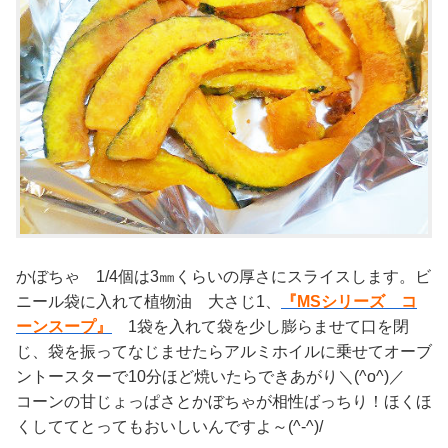
かぼちゃ 1/4個は3㎜くらいの厚さにスライスします。ビ
ニール袋に入れて植物油 大さじ1、
『MSシリーズ コ
ーンスープ』
1袋を入れて袋を少し膨らませて口を閉
じ、袋を振ってなじませたらアルミホイルに乗せてオーブ
ントースターで10分ほど焼いたらできあがり＼(^o^)／
コーンの甘じょっぱさとかぼちゃが相性ばっちり！ほくほ
くしててとってもおいしいんですよ～(^-^)/