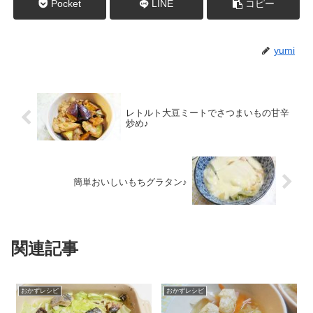
Pocket
LINE
コピー
yumi
レトルト大豆ミートでさつまいもの甘辛
炒め♪
簡単おいしいもちグラタン♪
関連記事
おかずレシピ
おかずレシピ