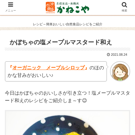
メニュー
検索
レシピ～簡単おいしい自然食品レシピをご紹介
かぼちゃの塩メープルマスタード和え
2021.08.24
『
オーガニック メープルシロップ
』
のほの
かな甘みがおいしい♪
今日はかぼちゃのおいしさが引き立つ！塩メープルマスタ
ード和えのレシピをご紹介しま～す😉