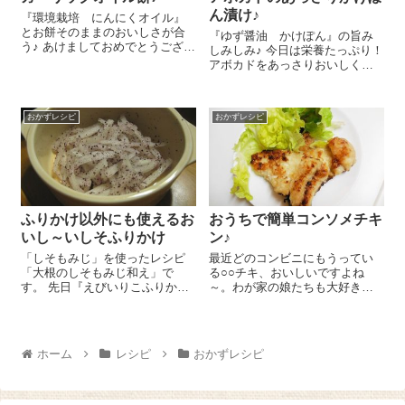
ん漬け♪
『環境栽培 にんにくオイル』
とお餅そのままのおいしさが合
『ゆず醤油 かけぽん』の旨み
う♪ あけましておめでとうござい
しみしみ♪ 今日は栄養たっぷり！
ます♪本年もよろしくお願いいた
アボカドをあっさりおいしく食
します。 今日はお餅をおいしく
べられるアボカドのあっさりか
食べられるガーリックオイル餅
けぽん漬けのレシピをご紹介し
をご紹介しま～す😉 お餅はオー
ま～す😉 アボカド 1個は皮を
ブントース...
おかずレシピ
おかずレシピ
むいて一口大に切ります。ビニ
ール袋にアボカ...
ふりかけ以外にも使えるお
おうちで簡単コンソメチキ
いし～いしそふりかけ
ン♪
「しそもみじ」を使ったレシピ
最近どのコンビニにもうってい
「大根のしそもみじ和え」で
る○○チキ、おいしいですよね
す。 先日『えびいりこふりか
～。わが家の娘たちも大好きで
け』をご紹介しましたが、今日
す。そんなチキンがうちでも作
はもう一つ我が家の食卓に欠か
れないかなぁ？と作ってみたコ
せないものをご紹介します！そ
ンソメチキン！○○チキとは違う
れは『しそもみじ』 ＼(^o^)／
けど、これもおいしいよ！と子
ホーム
レシピ
おかずレシピ
この『しそもみじ』...
どもたちが言ってくれたので、
レシピをご紹介...