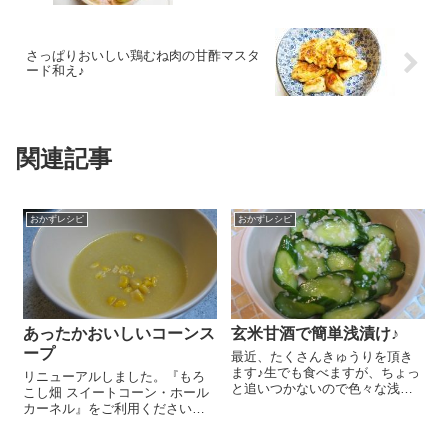
さっぱりおいしい鶏むね肉の甘酢マスタ
ード和え♪
関連記事
おかずレシピ
おかずレシピ
あったかおいしいコーンス
玄米甘酒で簡単浅漬け♪
ープ
最近、たくさんきゅうりを頂き
ます♪生でも食べますが、ちょっ
リニューアルしました。『もろ
と追いつかないので色々な浅漬
こし畑 スイートコーン・ホール
けにして楽しんでいます。今日
カーネル』をご利用ください。
はその中から『玄米甘酒』を使
いつもは市販のコーンクリーム
ったちょっと変わった浅漬けの
缶を使って作るコーンスープ、