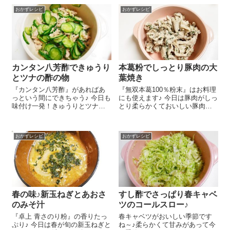
レシピをご紹介しまーす😉 きゅ
今日はムソーの『とうもろこ
うり 1本は5mm厚さに斜め切り
おかずレシピ
おかずレシピ
し ドライパック』を使って作
し...
ってみました 『とうも...
カンタン八芳酢できゅうり
本葛粉でしっとり豚肉の大
とツナの酢の物
葉焼き
『カンタン八芳酢』があればあ
『無双本葛100％粉末』はお料理
っという間にできちゃう♪ 今日も
にも使えます♪ 今日は豚肉がしっ
味付け一発！きゅうりとツナの
とり柔らかくておいしい豚肉の
酢の物のレシピをご紹介しま～
大葉焼きのレシピをご紹介しま
す😉 きゅうり 1本は薄切りに
～す😉 大葉 15枚は縦半分に切
して塩 小さじ1/2を振ってしば
って千切りにします。豚こまぎ
おかずレシピ
おかずレシピ
らくおいてぎゅっとしぼって水
れ肉 300gに醤油 大さじ2、み
けをきりま...
り...
春の味♪新玉ねぎとあおさ
すし酢でさっぱり春キャベ
のみそ汁
ツのコールスロー♪
『卓上 青さのり粉』の香りたっ
春キャベツがおいしい季節です
ぷり♪ 今日は春が旬の新玉ねぎと
ね～♪柔らかくて甘みがあって今