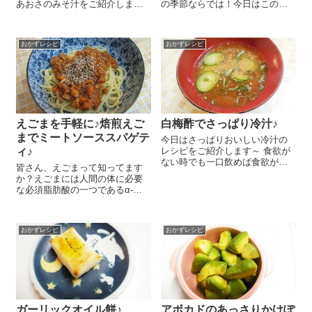
あおさのみそ汁をご紹介しま～
の季節ならでは！今日はこの春
す😉 お好みのだし 400㏄に薄
キャベツのさっぱりコールスロ
切りにした新玉ねぎ小 1個分を
ーのレシピをご紹介しまーす🎀
入れて火にかけ、新玉ねぎが柔
春キャベツの葉 4枚は千切りに
おかずレシピ
おかずレシピ
らかくなったらお味噌 大さじ2
して塩 小さじ1/2で塩もみして
を溶き...
15分ほど置いておきます。キ...
えごまを手軽に♪焙煎えご
白梅酢でさっぱり冷汁♪
までミートソーススパゲテ
今日はさっぱりおいしい冷汁の
ィ♪
レシピをご紹介します～ 食欲が
ない時でも一口飲めば食欲がわ
皆さん、えごまって知ってます
いてくるすぐれもの＾＾。日々
か？えごまには人間の体に必要
過ごしにくく体調を整えにくい
な必須脂肪酸の一つであるα-リ
時期ですが、やっぱりしっかり
ノレン酸（オメガ3）が豊富に含
食べて体の中から元気に過ごし
まれています。現代人の食生活
たいですよね～♪ 作るのもとって
はリノール酸という脂肪酸が過
も簡...
おかずレシピ
おかずレシピ
多な状態にあり、それが原因で
アレルギーを強めたり、血管の
疾患につなが...
ガーリックオイル餅♪
アボカドのあっさりかけぽ