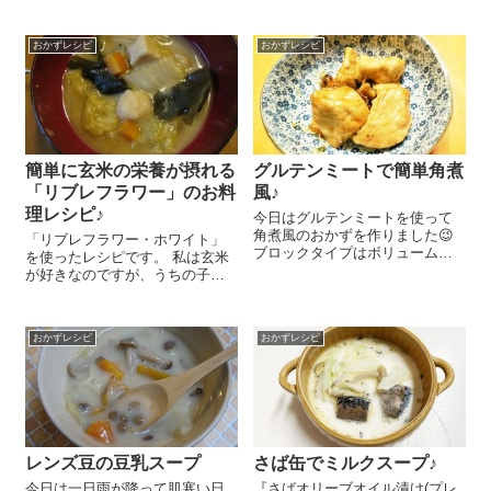
て体もあったまってこれからの
料を絡めてオーブントースター
季節におススメですよ～！ 鍋に
で焼くだけなのにとってもおい
おかずレシピ
おかずレシピ
水400㏄を入れ、好みの野菜やお
しいんですよ～！ かぼちゃ 1/8
肉をゆでます。3倍濃縮のめん
は5㎜の厚さに切ります。ビニ
つ...
ー...
簡単に玄米の栄養が摂れる
グルテンミートで簡単角煮
「リブレフラワー」のお料
風♪
理レシピ♪
今日はグルテンミートを使って
角煮風のおかずを作りました😉
「リブレフラワー・ホワイト」
ブロックタイプはボリュームの
を使ったレシピです。 私は玄米
あるおかずが作れるんですよね
が好きなのですが、うちの子供
～＾＾。 『グルテンミート』は
たちはアトピーもち。なので、
缶から出して醤油 大さじ1、し
玄米がプラスと出るかマイナス
ょうがのしぼり汁 小さじ1で下
と出るかが不明なのであまり積
味をつけておきます。醤油 大
おかずレシピ
おかずレシピ
極的には食べさせていません。
さ...
でも、たまに...
レンズ豆の豆乳スープ
さば缶でミルクスープ♪
今日は一日雨が降って肌寒い日
『さばオリーブオイル漬け(プレ