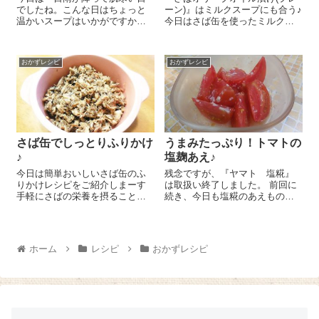
でしたね。こんな日はちょっと
ーン)』はミルクスープにも合う♪
温かいスープはいかがですか？
今日はさば缶を使ったミルクス
我が家は『緑レンズ豆』を入れ
ープのレシピをご紹介しま～す
たほっこりおいしい豆乳スープ
😉 鍋に水 250㏄を入れて火に
を作りましたよ＼(^o^)／ スープ
かけ、小房に分けたしめじ 1/3
おかずレシピ
おかずレシピ
の具はなんでもいいです♪お好み
株、2㎝幅の細切りにした白菜の
のお野菜を2cm角くらいに切り
葉...
ま...
さば缶でしっとりふりかけ
うまみたっぷり！トマトの
♪
塩麹あえ♪
今日は簡単おいしいさば缶のふ
残念ですが、『ヤマト 塩糀』
りかけレシピをご紹介しまーす
は取扱い終了しました。 前回に
手軽にさばの栄養を摂ることが
続き、今日も塩糀のあえものを
できるんですよ～！ フライパン
ご紹介します。意外においしか
にマヨネーズ 大さじ1をいれて
ったのがトマト！トマトはその
火にかけ、『とろさば水煮』 1
ままでもおいしいんですが、塩
缶をさっと炒めます。醤油 大
糀であることでぎゅっと甘みと
ホーム
レシピ
おかずレシピ
さじ1、みりん 大さじ1を入
旨みが凝縮されてこれまた...
れ...