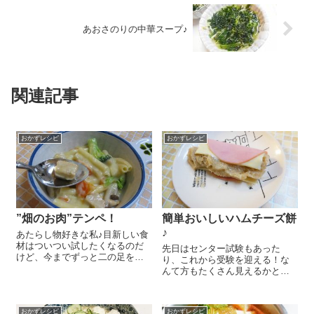
あおさのりの中華スープ♪
関連記事
おかずレシピ
おかずレシピ
”畑のお肉”テンペ！
簡単おいしいハムチーズ餅
♪
あたらし物好きな私♪目新しい食
材はついつい試したくなるのだ
先日はセンター試験もあった
けど、今までずっと二の足を踏
り、これから受験を迎える！な
んでいたものがあります。それ
んて方もたくさん見えるかと思
は『テンペ』。 皆さん、『テン
います。今日は夜食にぴった
ペ』ってご存知ですか？インド
り！『オーサワ 有機玄米も
ネシアでは伝統的な発酵食品
ち』を使った簡単おいしいレシ
で、ゆでた大豆を「こうじ」の
おかずレシピ
おかずレシピ