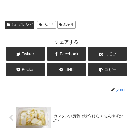
おかずレシピ
あおさ
みそ汁
シェアする
Twitter
Facebook
はてブ
Pocket
LINE
コピー
yumi
カンタン八芳酢で味付けらくちんゆずか
ぶ♪