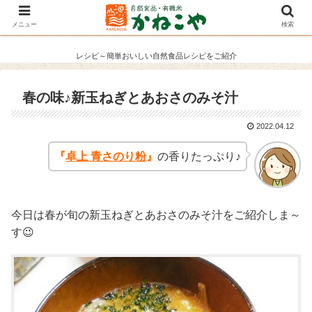
メニュー
検索
レシピ～簡単おいしい自然食品レシピをご紹介
春の味♪新玉ねぎとあおさのみそ汁
2022.04.12
『
卓上 青さのり粉
』
の香りたっぷり♪
今日は春が旬の新玉ねぎとあおさのみそ汁をご紹介しま～
す😉