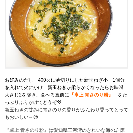
お好みのだし 400㏄に薄切りにした新玉ねぎ小 1個分
を入れて火にかけ、新玉ねぎが柔らかくなったらお味噌
大さじ2を溶き、食べる直前に
『卓上 青さのり粉』
をた
っぷりふりかけてどうぞ
💖
新玉ねぎの甘みに青さのりの香りがふんわり香ってとって
もおいしい～😍
『卓上 青さのり粉』
は愛知県三河湾のきれいな海の岩床