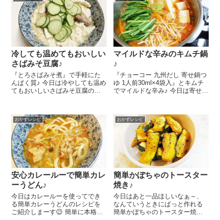
ピをご紹介しまーす😉 まずハム
一種テンペ菌で...
とチーズを1枚ずつ重ねておきま
す。電子レン...
冷しても温めてもおいしい
マイルドな辛みのキムチ鍋
さばみそ豆腐♪
♪
『とろさばみそ煮』で手軽にた
『チョーコー 九州だし 寄せ鍋つ
んぱく質♪ 今日は冷やしても温め
ゆ 1人前30ml×4袋入』とキムチ
てもおいしいさばみそ豆腐のレ
でマイルドな辛み♪ 今日は寄せ鍋
シピをご紹介しま～す😉 器に
つゆの素を使った簡単おいしい
水 100㏄、白だし 大さじ1を
キムチ鍋のレシピをご紹介しま
入れます。絹ごし豆腐 1/2丁を
～す😉 水 600㏄を鍋に入れ、
おかずレシピ
おかずレシピ
手で崩して入れ、『とろさばみ
『チョーコー 九州だし 寄せ鍋つ
そ煮』 ...
ゆ』...
安心カレールーで簡単カレ
簡単かぼちゃのトースター
ーうどん♪
焼き♪
今日はカレールーを使ってでき
今日はあと一品ほしいなぁ～、
る簡単カレーうどんのレシピを
なんていうときにぱっと作れる
ご紹介しまーす😉 簡単に本格ス
簡単かぼちゃのトースター焼き
パイシーなカレーうどんが作れ
のレシピをご紹介しまーす 調味