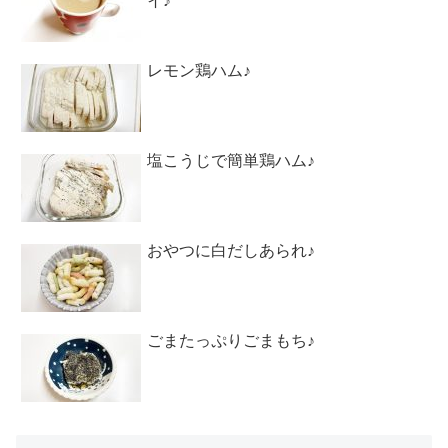
イ♪
レモン鶏ハム♪
塩こうじで簡単鶏ハム♪
おやつに白だしあられ♪
ごまたっぷりごまもち♪