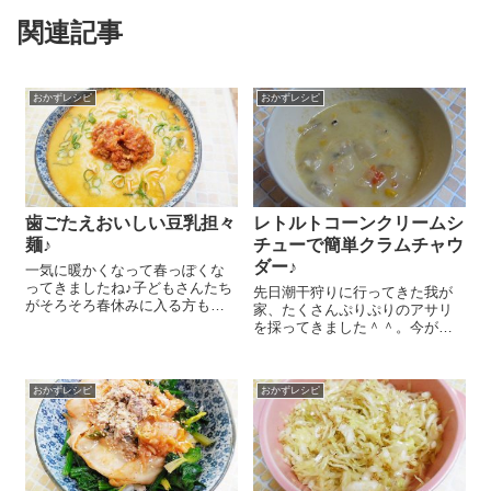
関連記事
おかずレシピ
おかずレシピ
歯ごたえおいしい豆乳担々
レトルトコーンクリームシ
麺♪
チューで簡単クラムチャウ
ダー♪
一気に暖かくなって春っぽくな
ってきましたね♪子どもさんたち
先日潮干狩りに行ってきた我が
がそろそろ春休みに入る方もた
家、たくさんぷりぷりのアサリ
くさんみえるかな？今日は春休
を採ってきました＾＾。今が旬
みのお昼ごはんにもおススメの
ですよね♪このおいしいアサリを
簡単おいしい豆乳担々麺のレシ
使って簡単クラムチャウダーを
ピをご紹介しまーす😉 豆乳で辛
作ってみましたよ(#^.^#) 砂抜き
みがマイルドになるので辛いの
おかずレシピ
おかずレシピ
したアサリを酒蒸しにして身を
が苦手な方に...
貝から取り出します。缶詰など
の...