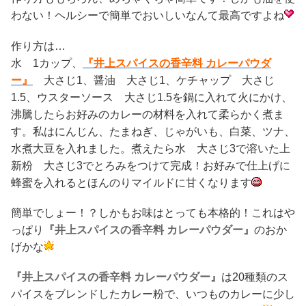
わない！ヘルシーで簡単でおいしいなんて最高ですよね
作り方は…
水 1カップ、
『井上スパイスの香辛料 カレーパウダ
ー』
大さじ1、醤油 大さじ1、ケチャップ 大さじ
1.5、ウスターソース 大さじ1.5を鍋に入れて火にかけ、
沸騰したらお好みのカレーの材料を入れて柔らかく煮ま
す。私はにんじん、たまねぎ、じゃがいも、白菜、ツナ、
水煮大豆を入れました。煮えたら水 大さじ3で溶いた上
新粉 大さじ3でとろみをつけて完成！お好みで仕上げに
蜂蜜を入れるとほんのりマイルドに甘くなります
簡単でしょー！？しかもお味はとっても本格的！これはや
っぱり
『井上スパイスの香辛料 カレーパウダー』
のおか
げかな
『井上スパイスの香辛料 カレーパウダー』
は20種類のス
パイスをブレンドしたカレー粉で、いつものカレーに少し