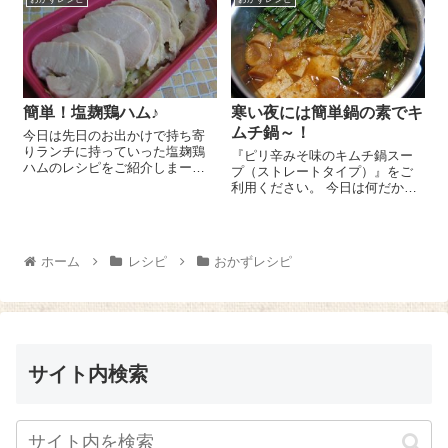
水 大さじ3、醤油 大さじ1、
ナ水煮缶小 1缶のふたを開け、
みりん ...
そこに『...
簡単！塩麹鶏ハム♪
寒い夜には簡単鍋の素でキ
ムチ鍋～！
今日は先日のお出かけで持ち寄
りランチに持っていった塩麹鶏
『ピリ辛みそ味のキムチ鍋スー
ハムのレシピをご紹介しまー
プ（ストレートタイプ）』をご
す！とっても簡単なのにすごく
利用ください。 今日は何だか鍋
おいしくて、皆さんに大好評だ
を食べたい気分だった私。ちょ
ったハムなのです😉 とりむね
うど次女も鍋気分だったよう
肉 1枚に対し、大さじ2の『海
で、「晩御飯、鍋がいい！」と
の精 有機玄米塩麹』を揉みこ
リクエスト。えー、でもね、私
ホーム
レシピ
おかずレシピ
んで2晩ほ...
ね、キムチ鍋が食べたいんだ...
サイト内検索