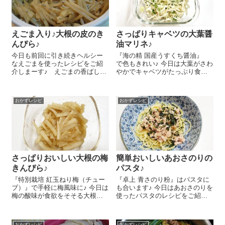
えごま入り♪大根の皮のき
さっぱりキャベツの大葉醤
んぴら♪
油マリネ♪
今日も前回に引き続きヘルシー
『海の精 国産うすくち醤油』
なえごまを使ったレシピをご紹
で色もきれい♪ 今日は大葉がさわ
介しまーす♪ えごまの香ばしい
やかでキャベツがたっぷり食べ
香りがとってもおいしい、大根
られるキャベツの大葉醤油マリ
の皮のきんぴらです～。😉 一物
ネのレシピをご紹介しま～す😉
全体という言葉がありますよ
キャベツ ２００gくらい、大
おかずレシピ
おかずレシピ
ね。大根なら大根の実、皮、葉
葉 15枚は千切りにして合わせ
もすべて食べることで、大根の
ます。ここ...
命を余すことな...
さっぱりおいしい大根の梅
簡単おいしいあおさのりの
きんぴら♪
パスタ♪
『特別栽培 紅玉ねり梅（チュー
『卓上 青さのり粉』はパスタに
ブ）』で手軽に梅風味に♪ 今日は
も合います♪ 今日はあおさのりを
梅の酸味が食欲をそそる大根の
使ったパスタのレシピをご紹介
梅きんぴらのレシピをご紹介し
しま～す😉 パスタ 100gは袋の
ま～す😉 大根 5㎝は3㎜角くら
表示通りの時間でゆで始めま
いの拍子切りにします。小鍋に
す。パスタをゆでている間にツ
おかずレシピ
おかずレシピ