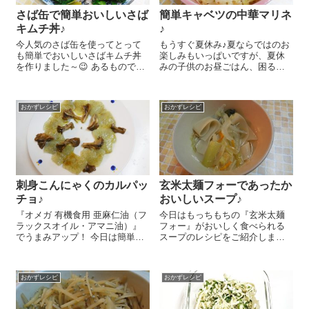
さば缶で簡単おいしいさば
簡単キャベツの中華マリネ
キムチ丼♪
♪
今人気のさば缶を使ってとって
もうすぐ夏休み♪夏ならではのお
も簡単でおいしいさばキムチ丼
楽しみもいっぱいですが、夏休
を作りました～😉 あるものでぱ
みの子供のお昼ごはん、困るん
ぱっと作れて火も使わないの
だよね～、なんてお話もよく聞
で、忙しい時や休日のランチに
きます。わが家は夏休みも部活
もおすすめですよ～＾＾。 熱々
でお弁当もちなので、休みにな
おかずレシピ
おかずレシピ
のご飯にゆでたほうれん草、キ
らないお弁当生活～。今日はそ
ムチ、『とろさば水煮』 1/2缶
んな日々にちょっと便利なキャ
をほ...
ベツの中華マリ...
刺身こんにゃくのカルパッ
玄米太麺フォーであったか
チョ♪
おいしいスープ♪
『オメガ 有機食用 亜麻仁油（フ
今日はもっちもちの『玄米太麺
ラックスオイル・アマニ油）』
フォー』がおいしく食べられる
でうまみアップ！ 今日は簡単お
スープのレシピをご紹介しまー
いしい刺身こんにゃくのカルパ
す😉 簡単で野菜たっぷりで食べ
ッチョのレシピをご紹介しま～
応えがあってとってもおいしい
す😉 刺身こんにゃくをお皿に並
んですよ～(^-^)/ 『玄米太麺フォ
おかずレシピ
おかずレシピ
べまーす。さっと蒸したまいた
ー』 1袋を熱湯に10分ほど漬け
けを散らし、...
て戻しておきます。玉ね...