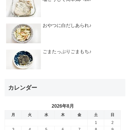
おやつに白だしあられ♪
ごまたっぷりごまもち♪
カレンダー
2026年8月
月
火
水
木
金
土
日
1
2
3
4
5
6
7
8
9