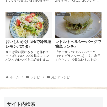
もいい♪ 今日はごま油の香りが効
冷ややっこあれんじのレシピを
いててとってもおいしいトマト
ご紹介しま～す😉 お豆腐 1/2丁
のごまぽん和えのレシピをご紹
にちぎった大葉 3枚、たたいた
介しま～す😉 トマト 1個はく
梅干 1個分、すりごま たっぷ
おかずレシピ
おかずレシピ
し形に切り、さらに半分に切り
りを乗せて『有機食用 亜麻仁
ます。『...
油』 ...
おいしいかけつゆで冷製塩
レトルトヘルシーバーグで
レモンパスタ♪
簡単ランチ♪
今日は暑い夏にささっと作れて
『オーサワのべジハンバーグ
さっぱりおいしい冷製塩レモン
（デミグラスソース) 』をご利用
パスタのレシピをご紹介しまー
ください。 今日はレトルトのハ
す😉 ぶっかけタイプのおいしい
ンバーグを使って簡単に作れる
かけつゆ『富貴のつゆ・塩レモ
けど、ちょっぴりおしゃれなヘ
ン』を使うのでとっても簡単！ 2
ルシーライスバーガーのレシピ
人分です。きゅうり 1/2本は千
をご紹介しまーす(^_-)-☆ お茶碗
ホーム
レシピ
おかずレシピ
切りにし、プチトマト 4個は...
1杯分...
サイト内検索