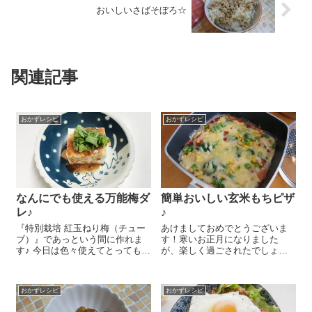
おいしいさばそぼろ☆
関連記事
おかずレシピ
おかずレシピ
なんにでも使える万能梅ダ
簡単おいしい玄米もちピザ
レ♪
♪
『特別栽培 紅玉ねり梅（チュー
あけましておめでとうございま
ブ）』であっという間に作れま
す！寒いお正月になりました
す♪ 今日は色々使えてとっても便
が、楽しく過ごされたでしょう
利な万能梅ダレのレシピをご紹
か？本年もおいしくて体にいい
介しま～す😉 醤油 大さじ3、
レシピをたくさん紹介して行き
メープルシロップ 大さじ3、ご
たいと思っておりますので、ど
おかずレシピ
おかずレシピ
ま油 大さじ3、『特別栽培 紅玉
うぞよろしくお付き合いくださ
ねり梅...
いませ(^^)/ フライパンに『オー