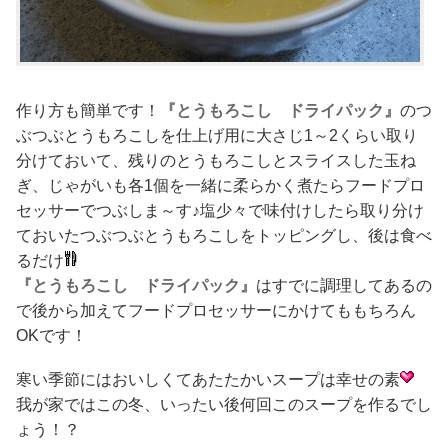
作り方も簡単です！
『とうもろこし ドライパック』
のつ
ぶつぶとうもろこしを仕上げ用に大さじ1～2くらい取り
分けておいて、残りのとうもろこしとスライスした玉ね
ぎ、じゃがいも各1個を一緒に柔らかく煮たらフードプロ
セッサーでつぶしま～す♪塩少々で味付けしたら取り分け
ておいたつぶつぶとうもろこしをトッピングし、後は食べ
るだけ
『とうもろこし ドライパック』
はすでに調理してあるの
で後から加えてフードプロセッサーにかけてももちろん
OKです！
寒い季節にはおいしくてあたたかいスープは幸せの素
我が家ではこの冬、いったい後何回このスープを作るでし
ょう！？