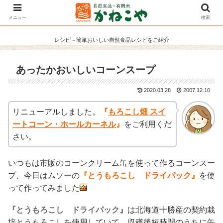
メニュー
検索
レシピ～簡単おいしい自然食品レシピをご紹介
あったかおいしいコーンスープ
2020.03.28
2007.12.10
リニューアルしました。
『
もろこし畑 スイ
ートコーン・ホールカーネル
』
をご利用くだ
さい。
いつもは市販のコーンクリーム缶を使って作るコーンスー
プ、今日はムソーの
『とうもろこし ドライパック』
を使
って作ってみました
『とうもろこし ドライパック』
は北海道十勝産の契約栽
培とうもろこしを使用していて、収穫後短時間のうちに缶