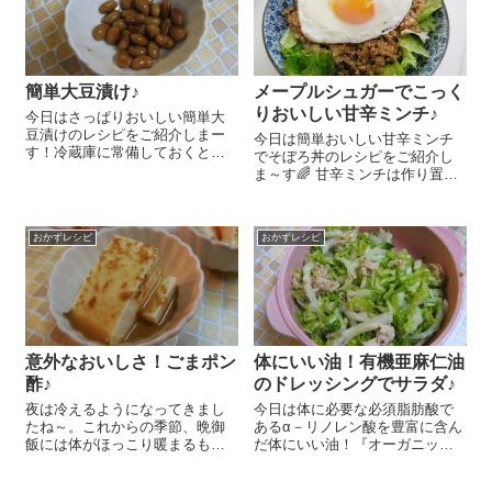
サワ...
簡単大豆漬け♪
メープルシュガーでこっく
りおいしい甘辛ミンチ♪
今日はさっぱりおいしい簡単大
豆漬けのレシピをご紹介しまー
今日は簡単おいしい甘辛ミンチ
す！冷蔵庫に常備しておくと、
でそぼろ丼のレシピをご紹介し
あと1品、というときにとっても
ま～す🌈 甘辛ミンチは作り置き
便利ですよ～😉 『有機栽培大
できるのでたくさん作って冷凍
豆』 1カップはさっと洗い、3
しておいてもOKですよ～＾＾ 玉
カップの水に一晩浸しておきま
ねぎ 1個はみじんぎりにしま
す。一晩浸した大豆を柔らかく
おかずレシピ
おかずレシピ
す。フライパンを熱し、豚挽き
なるま...
肉 400gを入れて色が変わる
ま...
意外なおいしさ！ごまポン
体にいい油！有機亜麻仁油
酢♪
のドレッシングでサラダ♪
夜は冷えるようになってきまし
今日は体に必要な必須脂肪酸で
たね～。これからの季節、晩御
あるα－リノレン酸を豊富に含ん
飯には体がほっこり暖まるもの
だ体にいい油！『オーガニック
が嬉しいですよね♪わが家では冬
フラックスオイル（有機亜麻仁
は2～3日に1回は湯豆腐を食べて
油）』を使ったドレッシングの