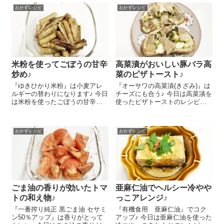
るんですが、いつも同じたれだ
レシピをご紹介しまーす！現代
おかずレシピ
おかずレシピ
と飽きちゃうので、あれこれア
の食生活に不足しがちなα－リノ
レンジして食べてます。今日は
レン酸を積極的に補うことで、
その中で意...
体内の脂肪酸...
米粉を使ってごぼうの甘辛
高菜漬がおいしい豚バラ高
炒め♪
菜のピザトースト♪
『ゆきひかり米粉』は小麦アレ
『オーサワの高菜漬(きざみ)』は
ルギーの替わりになります♪ 今日
チーズにも合う♪ 今日は高菜漬を
は米粉を使ったごぼうの甘辛炒
使ったピザトーストのレシピを
めのレシピをご紹介しま～す😉
ご紹介しま～す😉 豚バラ肉 2
ごぼう 1/2本は長さ５㎝に切
枚はフライパンで焼いて1㎝幅に
り、さらに縦に４等分します。
切っておきます。お好みのパン
おかずレシピ
おかずレシピ
『ゆきひかり米粉』 大さじ1を
にピザ用チーズを薄くのせ、
ごぼうにし...
『オーサワ...
ごま油の香りが効いたトマ
亜麻仁油でヘルシー冷やや
トの和え物♪
っこアレンジ♪
『一番搾り純正 黒ごま油 セサミ
『有機食用 亜麻仁油』でコク
ン50％アップ』は香りがとって
アップ♪ 今日は亜麻仁油を使った