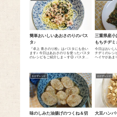
簡単おいしいあおさのりのパス
三重県産小
タ♪
もちチヂミ
『卓上 青さのり粉』はパスタにも合い
今日はおいし
ます♪ 今日はあおさのりを使ったパスタ
チヂミのレシ
のレシピをご紹介しま～す😉 パスタ
ヘイヤがあま
100gは袋の表示通りの時間でゆで始めま
ども達も、このチ
す。パスタをゆでている間にツナ水煮缶
束のモロヘイ
小 1缶のふたを開け、そこに『...
っちゃいます
(^^)! ...
おかずレシピ
おかずレシピ
味のしみた油揚げのつくね＆切
大豆ハンバ