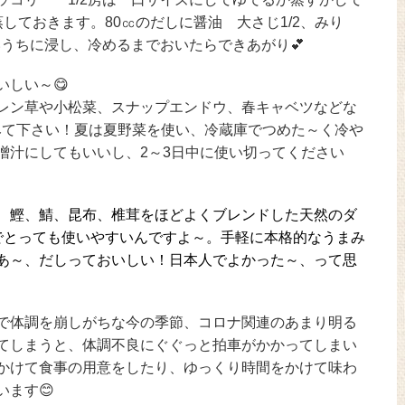
しておきます。80㏄のだしに醤油 大さじ1/2、みり
いうちに浸し、冷めるまでおいたらできあがり💕
しい～😋
レン草や小松菜、スナップエンドウ、春キャベツなどな
みて下さい！夏は夏野菜を使い、冷蔵庫でつめた～く冷や
噌汁にしてもいいし、2～3日中に使い切ってください
、鰹、鯖、昆布、椎茸をほどよくブレンドした天然のダ
でとっても使いやすいんですよ～。手軽に本格的なうまみ
あ～、だしっておいしい！日本人でよかった～、って思
で体調を崩しがちな今の季節、コロナ関連のあまり明る
てしまうと、体調不良にぐぐっと拍車がかかってしまい
かけて食事の用意をしたり、ゆっくり時間をかけて味わ
ます😊