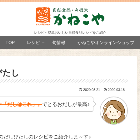
レシピ～簡単おいしい自然食品レシピをご紹介
TOP
レシピ
旬情報
かねこやオンラインショップ
びたし
2020.03.21
2020.03.18
ク「だしはこれ」』
でとるおだしが最高♪
のだしびたしのレシピをご紹介しま～す♪