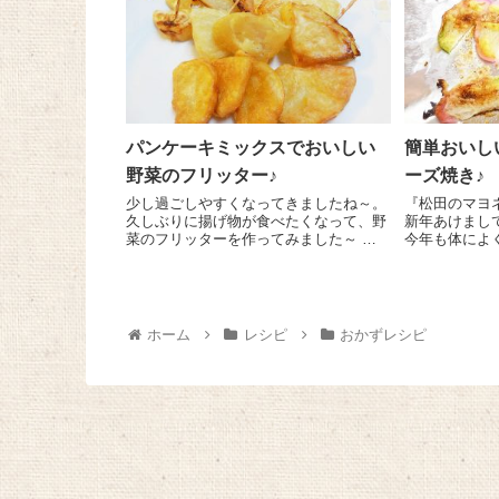
パンケーキミックスでおいしい
簡単おいし
野菜のフリッター♪
ーズ焼き♪
少し過ごしやすくなってきましたね～。
『松田のマヨネ
久しぶりに揚げ物が食べたくなって、野
新年あけまし
菜のフリッターを作ってみました～ さ
今年も体によ
くさくおいしくて食が進みますよ～♪ 玉
ぱいご紹介し
ねぎやじゃがいも、かぼちゃなど好みの
うぞよろしく
お野菜を1㎝厚さ、食べやすい大きさに
速！皆さん、
切り、じゃがいも...
い...
ホーム
レシピ
おかずレシピ