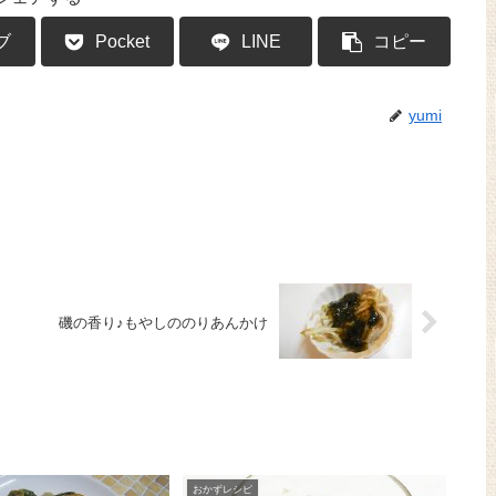
ブ
Pocket
LINE
コピー
yumi
磯の香り♪もやしののりあんかけ
おかずレシピ