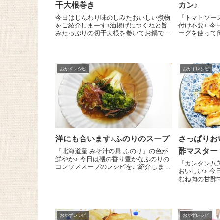
干大根巻き
カン♪
今日はじんわり味のしみたおいしい煮物
『トマトソー
をご紹介しまーす♪油揚げにつくねと旨
付け不要♪ 今日はレトルトの大豆ハンバ
みたっぷりの切干大根を巻いてお鍋でこ
ーグを使って
とこと味を染ませるのです＼(^o^)／ ま
をご紹介しま～す😉 『ト
ずつくねの準備です。鶏ひき肉200gにし
菜大豆バーグ
ょうがの絞り汁小さじ1、塩小さじ1/4を
つぶし、蒸し大豆
入れ...
おかずレシピ
おかずレシピ
洋にも合います♪ふのりのスープ
さっぱりお
酢マスター
『北海道産 みそ汁の具 ふのり』の色が
鮮やか♪ 今日は磯の香り豊かなふのりの
『カンタン八
コンソメスープのレシピをご紹介しま～
おいしい♪ 今日はさっぱりコクのある鶏
す😉 ブロッコリー 1/2株は小房に分け
むね肉の甘酢
ます。鍋に湯 300㏄を沸かし、ブロッ
ご紹介しまーす😉 鶏むね肉 
コリー、コンソメ 1個を入...
大のそぎぎり
塩 小さじ1/2
おかずレシピ
おかずレシピ