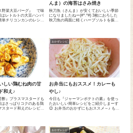
んま）の海苔はさみ焼き
ス野菜大豆バーグ』 で味
秋刀魚（さんま）が安くておいしい季節
になりましたねー(#^.^#) 3枚におろした
簡単チリコンカンのレシピ
秋刀魚の両面に軽くハーブソルトを振り
マトソース野
ます。一枚の身の上に『熟成焼のり』を
』 １個をフォークでよく
全体に乗せ、その上にスライスチーズも
 100gと合わせ...
乗せ、もう一枚秋刀魚を重ねます。両面
に小麦粉...
おかずレシピ
いしい鶏むね肉の甘
お弁当にもおススメ！カレーも
ド和え♪
やし♪
芳酢』プラスマスタードも
今日も『ジャーマンポテトの素』を使っ
たおいしい簡単レシピをご紹介しまーす
マスタード和えのレシピを
😉 お弁当のおかずにもおススメ～♪ もや
1枚は一口
し 1/2袋はさっと洗ってゆでます。
にします。ボールに入れて
『ジャーマンポテトの素』 小さじ2で
、砂糖 小さじ1...
和えたらできあがり～ そう！炒めなく
てもいいんです...
おかずレシピ