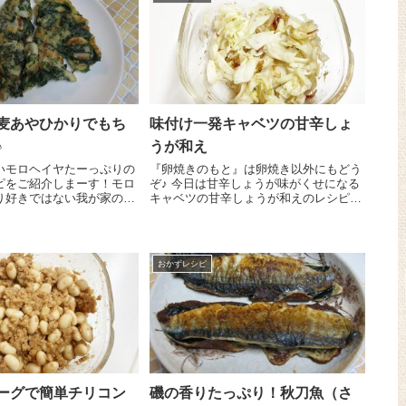
麦あやひかりでもち
味付け一発キャベツの甘辛しょ
♪
うが和え
いモロヘイヤたーっぷりの
『卵焼きのもと』は卵焼き以外にもどう
ピをご紹介しまーす！モロ
ぞ♪ 今日は甘辛しょうが味がくせになる
り好きではない我が家の子
キャベツの甘辛しょうが和えのレシピを
ヂミなら大好き(^-^)/ 1
ご紹介しま～す😉 キャベツの葉 2枚は
ヤがあっという間になくな
一口大に切って電子レンジ600Wで2分半
よー。作り方も簡単です!
ほどチンします。ここに『卵焼...
おかずレシピ
ーグで簡単チリコン
磯の香りたっぷり！秋刀魚（さ