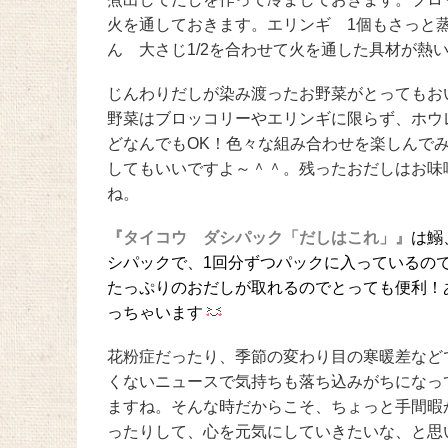
火を通しておきます。エリンギ 1個もさっと蒸
ん 大さじ1/2を合わせて火を通した具材が熱
じんわりだしが染み渡ったお野菜がとってもおい
野菜はブロッコリーやエリンギに限らず、ホウ
どなんでもOK！色々な組み合わせを楽しんで
してもいいですよ～＾＾。残ったおだしはお味
ね。
『タイコウ ダシパック「だしはこれ」』
は鰯
シパックで、1回分ずつパックに入っているの
たっぷりのおだしが取れるのでとっても便利！
っちゃいます
花粉症だったり、季節の変わり目の寒暖差など
くないニュースで気持ちも落ち込みがちになっ
ますね。そんな時だからこそ、ちょっと手間暇
ったりして、心を元気にしていきたいな、と思い