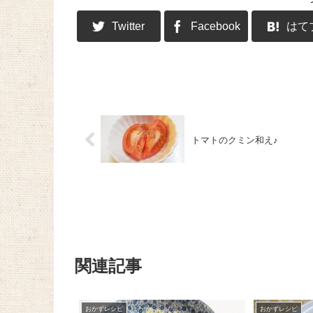
Twitter
Facebook
はて
トマトのクミン和え♪
関連記事
おかずレシピ
おかずレシピ