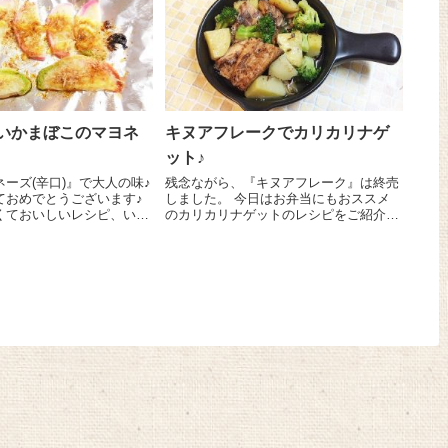
いかまぼこのマヨネ
キヌアフレークでカリカリナゲ
ット♪
ーズ(辛口)』で大人の味♪
残念ながら、『キヌアフレーク』は終売
ておめでとうございます♪
しました。 今日はお弁当にもおススメ
くておいしいレシピ、いっ
のカリカリナゲットのレシピをご紹介し
ていきたいと思います。ど
まーす 『キヌアフレーク』を使うので
お願いいたします。 早
いつものナゲットよりも栄養たっぷり！
お正月にかまぼこは余って
食べごたえがありますよ～♪ 鶏ミンチ...