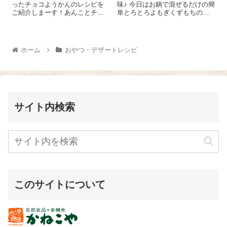
ったチョコようかんのレシピを
味♪ 今日はお鍋で混ぜるだけの簡
ご紹介しまーす！あんことチョ
単とろとろよもぎくずもちのレ
コってすごく合うんですよ～。
シピをご紹介しま～す😉 なべに
子どもにも好評、間違いなし
葛粉 25g、『よもぎ粉末』 小
(#^.^#) 作り方も簡単です！板チ
さじ2、てんさい糖 大さじ1を
ョコ 1枚（60g）を手で砕いて
入れてよく混ぜ、さらに水250㏄
ホーム
おやつ・デザートレシピ
湯煎で溶かします。鍋に水...
を加...
サイト内検索
このサイトについて