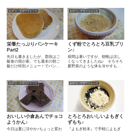
物油を使い、でぐるぐる混ぜる
が厳しいからお高いメープルシ
だけでとっても簡単ですよ～！
ロップを買う余裕はちょっと…
おやつ・デザートレシピ
おやつ・デザートレシピ
ボールに熟したバナナ 2本を入
っていうこともよくあります('_')
れてフォークやマッシャーでつ
作り方もとても簡単♪『てんさ
ぶ...
い...
栄養たっぷりパンケーキ
くず粉でとろとろ豆乳プリ
Part2
ン♪
先日も書きましたが、普段はご
昼間は暑いですが、朝晩は涼し
飯食の我が家。でも週末の朝ご
くなってきましたね♪ そろそろ
飯だけ特別メニュー！でパンや
夏野菜のような体を冷やすもの
ホットケーキになることがあり
は減らしていって、来る寒い冬
ます。先日は『リブレフラワー
に備えて体を調えていくのが大
（ホワイト）』を入れたパンケ
事な時期です。昼間の暑さに負
おやつ・デザートレシピ
おやつ・デザートレシピ
ーキをご紹介しましたが、今日
けて冷たいものを食べたくなり
は『アリサン ミューズリー』
ますが、あまり体を冷やさない
をたっぷり入れて...
ようにしていき...
おいしい小倉あんでチョコ
とろとろおいしいよもぎく
ようかん♪
ずもち♪
今日は夏に涼やか♪ちょっと変わ
『よもぎ粉末』で手軽によもぎ