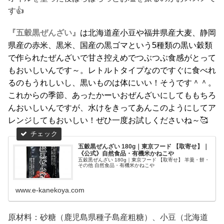
す👍
『五穀黒ぜんざい』
は北海道産小豆や福井県産大麦、静岡
県産の赤米、黒米、国産の黒ゴマという5種類の黒い穀類
で作られたぜんざいで甘さ控えめでつぶつぶ食感がとって
もおいしいんです～。レトルトタイプなのですぐに食べれ
るのもうれしいし、黒いものは体にいい！そうです＾＾。
これからの季節、あったかーいおぜんざいにしてももちろ
んおいしいんですが、水けをきってあんこのようにしてア
レンジしてもおいしい！ぜひ一度お試しくださいね～
🥰
五穀黒ぜんざい 180g｜東京フード 【取寄せ】｜
《公式》自然食品・有機米かねこや
五穀黒ぜんざい 180g｜東京フード 【取寄せ】 羊羹・餅・
その他 自然食品・有機米かねこや
www.e-kanekoya.com
原材料：砂糖（鹿児島県種子島産粗糖）、小豆（北海道