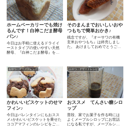
を耐熱...
ホームベーカリーでも焼け
そのまんまでおいしいおや
るんです！白神こだま酵母
つもちで簡単おかき♪
パン♪
残念ですが、『オーサワの有機
玄米おやつもち』は終売しまし
今日はお手軽に使えるドライイ
た。 あけましておめでとうござ
ーストタイプの使いやすい天然
います！ 今年もよろしくお願い
酵母、『白神こだま酵母』を使
いたします＾＾。 2016年になり
って、ホームベーカリーで簡単
ましたね～。新しい年、どんな
に食パンが焼けちゃうレシピを
一年になるでしょう？何をする
ご紹介しまーす ホームベーカリ
にもやっぱり元...
おやつ・デザートレシピ
おやつ・デザートレシピ
ーの釜にパン用強力粉（国産小
麦使用） 250g、てんさい糖
6g、塩...
かわいいビスケットのせマ
おススメ てんさい糖シロ
フィン♪
ップ
今日はバレンタインにもおスス
普段、家でお菓子を作る時には
メ♪かわいいビスケットを乗せた
よくメープルシロップにお世話
ココアマフィンのレシピをご紹
になる私ですが、メープルシロ
介しまーす😉 バターを使わず植
ップがない！とか、今月は予算