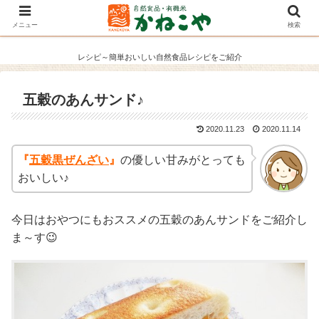
メニュー
検索
レシピ～簡単おいしい自然食品レシピをご紹介
五穀のあんサンド♪
2020.11.23
2020.11.14
『
五穀黒ぜんざい
』
の優しい甘みがとっても
おいしい♪
今日はおやつにもおススメの五穀のあんサンドをご紹介し
ま～す😉