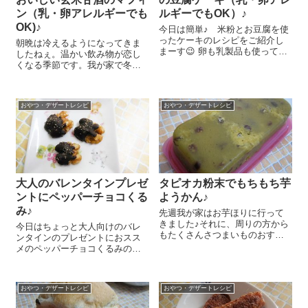
ン（乳・卵アレルギーでも
ルギーでもOK）♪
OK)♪
今日は簡単♪ 米粉とお豆腐を使
ったケーキのレシピをご紹介し
朝晩は冷えるようになってきま
まーす😉 卵も乳製品も使ってい
したねぇ。温かい飲み物が恋し
ないのに、ちょっぴりチーズケ
くなる季節です。我が家で冬の
ーキ風でとってもおいしいんで
飲み物として常備しているのが
すよ～(^-^)/ ボールに絹ごし豆
飲む点滴といわれるほど栄養満
腐 150gを入れて泡だて器で混
点の甘酒😉 お湯で溶いたり、豆
ぜて滑らかにします。こ...
おやつ・デザートレシピ
おやつ・デザートレシピ
乳で溶いたり、ココアを入れた
り生姜を入れたりと、色々楽し
んでいます＾＾...
大人のバレンタインプレゼ
タピオカ粉末でもちもち芋
ントにペッパーチョコくる
ようかん♪
み♪
先週我が家はお芋ほりに行って
きました♪それに、周りの方から
今日はちょっと大人向けのバレ
もたくさんさつまいものおすそ
ンタインのプレゼントにおスス
分けを頂く、まさにさつま芋の
メのペッパーチョコくるみのレ
季節！ですよね＾＾。今日はお
シピをご紹介しまーす😉 すごく
うちにたくさんありそうなさつ
簡単ですが、ワインのおつまみ
ま芋を使った簡単もちもち芋よ
にもぴったりのちょっぴりスパ
うかんのレシピをご紹介しまー
おやつ・デザートレシピ
おやつ・デザートレシピ
イシーな風味がたまりませんよ
す😉 さ...
～！ お好みのチョコレート少々