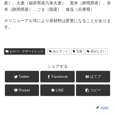
産）、大麦（福井県産六条大麦）、黒米（静岡県産）、赤
米（静岡県産）、ごま（国産）、食塩（兵庫県）
※リニューアル等により原材料は変更になることがありま
す。
おやつ・デザートレシピ
あんサンド
五穀
黒ぜんざい
シェアする
Twitter
Facebook
はてブ
Pocket
LINE
コピー
yumi