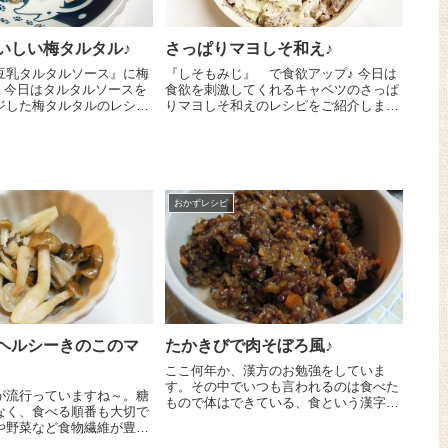
いしい梅タルタル♪
さっぱりマヨしそ和え♪
豆乳タルタルソース』に梅
『しそもみじ』 で食欲アップ♪ 今日は
を
食欲を刺激してくれるキャベツのさっぱ
ジした梅タルタルのレシピ
りマヨしそ和えのレシピをご紹介しま～
ーサワの豆乳
す😉 キャベツの葉 大２枚は一口サイ
ス』 大さじ1に梅肉 小
ズに切り、耐熱の器に入れて電子レンジ
来上がり💖 今日は...
６００Wで３分加熱します。粗熱が取...
おかずレシピ
ヘルシーきのこのマ
たかきびで肉そぼろ風♪
ここ何年か、漢方のお勉強をしていま
す。その中でいつも言われるのは食べた
が流行っていますね～。糖
もので体はできている、食という漢字は
なく、食べる順番も大切で
人に良いと書く、だから、食を大事にす
や野菜など食物繊維が豊富
ることこそが健康につながる、というこ
べることで糖質の吸収がゆ