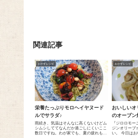
関連記事
おかずレシピ
おかずレシピ
栄養たっぷりモロヘイヤヌード
おいしいオ
ルでサラダ♪
のオーブン
雨続き、気温はそんなに高くないけどム
『ジロロモー
シムシしててなんだか過ごしにくいここ
ジンオリーブ
数日ですね。わが家でも、夏の疲れも合
い。 今日はおいしいオリーブオイルを
わさってか、なんとなく体調が万全でな
手に入れたの