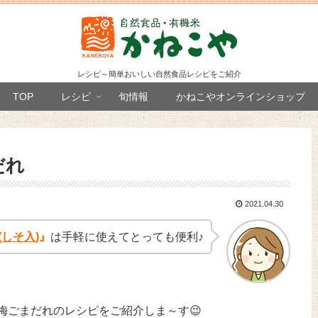
レシピ～簡単おいしい自然食品レシピをご紹介
TOP
レシピ
旬情報
かねこやオンラインショップ
だれ
2021.04.30
しそ入)
』
は手軽に使えてとっても便利♪
梅ごまだれのレシピをご紹介しま～す😉