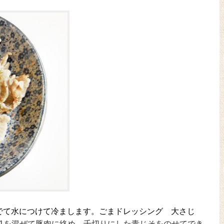
ゆでて水につけて冷まします。ごまドレッシング 大さじ
を混ぜて豚肉に絡め、千切りにした青じそをのせてでき