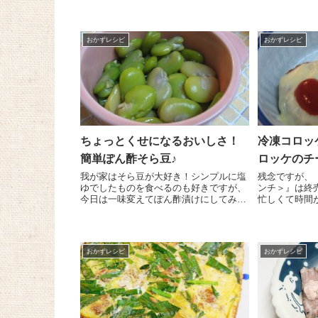
い感じの私や子どもたちです。食欲もあ
でおいしい野
まりない感じだったので、食べやすそう
した＼(^o^
なサラダを作ってみました...
っても...
おかずレシピ
おかずレシピ
ちょっとくせになるおいしさ！
冷凍コロッ
簡単ぽん酢そら豆♪
ロッケのチ
我が家はそら豆が大好き！シンプルに塩
残念ですが、
ゆでしたものを食べるのも好きですが、
ンチ＞』は終売しま
今日は一味変えてぽん酢漬けにしてみた
忙しくて時間
ところ、なんともおいしい～(^-^)/ 作り
単に！と思い
方も簡単なのです！やめられない、止ま
揚げたんです
らない～♪ 大量のそら豆があっという
味気ないー！
間になくなりまし...
ンジし...
おかずレシピ
おかずレシピ