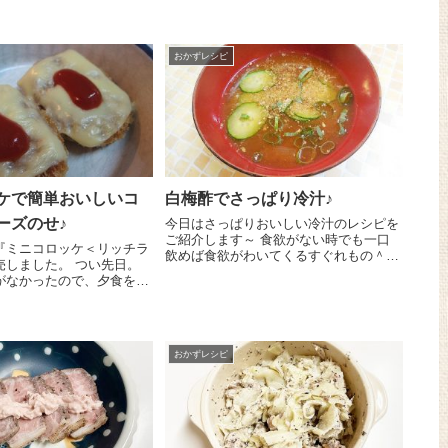
菜のオーブン焼きを作りま
皮をむいて5㎜厚さのくし切りにしま
)／ 野菜のオーブン焼きはと
す。にんにく 一かけをスライスして...
おかずレシピ
ケで簡単おいしいコ
白梅酢でさっぱり冷汁♪
ーズのせ♪
今日はさっぱりおいしい冷汁のレシピを
ご紹介します～ 食欲がない時でも一口
『ミニコロッケ＜リッチラ
飲めば食欲がわいてくるすぐれもの＾
した。 つい先日。
＾。日々過ごしにくく体調を整えにくい
がなかったので、夕食を簡
時期ですが、やっぱりしっかり食べて体
、冷凍コロッケをささっと
の中から元気に過ごしたいですよね～♪
が、そのままだとちょっと
作るのもとっても簡...
？と思い、ちょこっとアレ
おかずレシピ