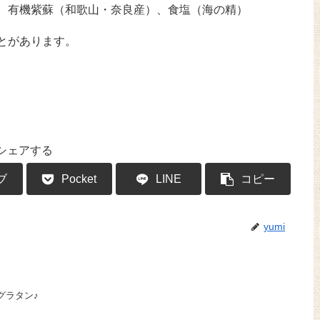
、有機紫蘇（和歌山・奈良産）、食塩（海の精）
とがあります。
シェアする
ブ
Pocket
LINE
コピー
yumi
グラタン♪