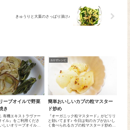
きゅうりと大葉のさっぱり漬け♪
おかずレシピ
リーブオイルで野菜
簡単おいしいカブの粒マスター
焼き
ド炒め
ニ 有機エキストラヴァー
『オーガニック粒マスタード』がピリリ
オイル』をご利用くださ
と効いてます♪ 今日は旬のカブがおいし
く食べられるカブの粒マスタード炒めの
で、オリーブオイルの風味
レシピをご紹介しま～す😉 カブ 3個は