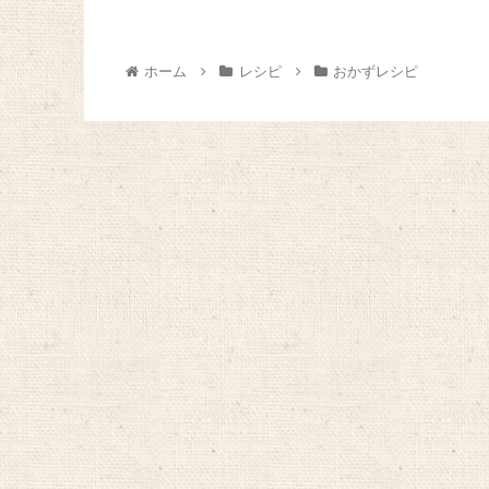
らいのもの)、豆乳 200㏄、『とろさば
るやかになっ
みそ煮』 1/2缶をほぐ...
ら、毎食きの
ています～。今
ホーム
レシピ
おかずレシピ