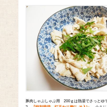
豚肉しゃぶしゃぶ用 200ｇは熱湯でさっと
2、
『特別栽培 紅玉ねり梅(しそ入)』
小さじ1