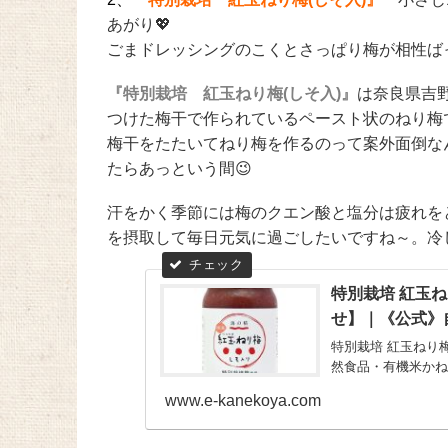
あがり💖
ごまドレッシングのこくとさっぱり梅が相性ば
『
特別栽培 紅玉ねり梅(しそ入)
』
は奈良県吉
つけた梅干で作られているペースト状のねり梅
梅干をたたいてねり梅を作るのって案外面倒な
たらあっという間😉
汗をかく季節には梅のクエン酸と塩分は疲れを
を摂取して毎日元気に過ごしたいですね～。冷
特別栽培 紅玉ね
せ】｜《公式》
特別栽培 紅玉ねり梅
然食品・有機米かね
www.e-kanekoya.com