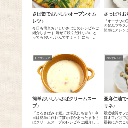
さば缶でおいしいオープンオム
さっぱりお
レツ♪
『オーサワの
の旨みプラス♪ 今日はタルタルソース
今日も簡単おいしいさば缶のレシピをご
簡単にアレン
紹介しまーす 混ぜて焼くだけなのにと
をご紹介しま～す😉 『オ
ってもおいしいんですよ～！ にら 一
タルタルソー
束は3㎝くらいに切ります。ボールに
さじ1を混ぜて出
卵 6個、『とろさば水煮』 1/2缶、
塩 小さじ1/2を入れてよく混ぜ、油を
ひいたフライパン...
おかずレシピ
おかずレシピ
簡単おいしいさばクリームスー
亜麻仁油で
プ♪
リネ♪
『とろさばみそ煮』は洋風にも合う♪ 今
最近糖質オフ
日は簡単に作れてぽかぽかあったまるさ
質オフだけで
ばクリームスープのレシピをご紹介しま
最初にきのこ
～す😉 コーンクリーム缶 1缶(200gく
なものから食