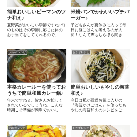
簡単おいしいピーマンのツ
米粉パンでかわいいプチバ
ナ和え♪
ーガー♪
夏野菜がおいしい季節ですね♪旬
子どもさんが夏休みに入って毎
のものはその季節に応じた体の
日お昼ごはんを考えるのが大
お手当てをしてくれるので、た
変！なんて声もちらほら聞きま
くさん食べて夏を乗り越えられ
すが、皆さんいかがでしょう
るようにしていきましょう☺ 今
か？今日は簡単おいしいプチバ
日はピーマンをおいしくたっぷ
ーガーのレシピをご紹介しまー
おかずレシピ
おかずレシピ
り食べられるピーマンのツナ和
す 厚揚げ 1枚、汁気を切ったツ
えのレシピをご紹介しまーす...
ナ缶 1缶、乾燥ひじき 小さじ
1、片栗...
本格カレールーを使ってお
簡単おいしいもやしの海苔
うちで簡単和風カレー鍋♪
和え♪
年末ですねぇ。皆さんお忙しく
今日は私が最近お気に入りの
されているでしょうね。こんな
『海苔かけごはん』を使ったも
時期こそ準備が簡単でおいしい
やしの海苔和えのレシピをご紹
鍋料理が助かりますよね。今日
介しまーす😉 あと一品ほしい時
はおうちで簡単に作れる和風カ
やお弁当のおかずにもおススメ
レー鍋のレシピをご紹介しまー
ですよ～!(^^)! もやし 1/2袋はさ
おかずレシピ
おかずレシピ
す ささっと作ってゆっくりおい
っとゆでておきます。水気をよ
しくいただいちゃいましょう～
く切ったもやしに『海苔か...