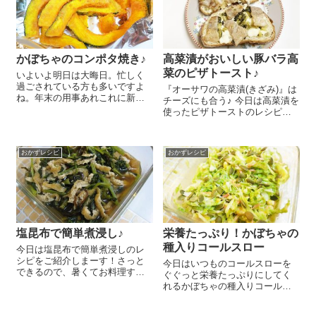
まずは...
かぼちゃのコンポタ焼き♪
高菜漬がおいしい豚バラ高
菜のピザトースト♪
いよいよ明日は大晦日。忙しく
過ごされている方も多いですよ
『オーサワの高菜漬(きざみ)』は
ね。年末の用事あれこれに新年
チーズにも合う♪ 今日は高菜漬を
を迎える準備などなどやること
使ったピザトーストのレシピを
は盛沢山！それでも食事もしっ
ご紹介しま～す😉 豚バラ肉 2
かりとらないと、忙しさで体調
枚はフライパンで焼いて1㎝幅に
を崩しては元も子もありませ
切っておきます。お好みのパン
ん。ということで、今日は簡単
おかずレシピ
おかずレシピ
にピザ用チーズを薄くのせ、
に作れてとってもお...
『オーサワ...
塩昆布で簡単煮浸し♪
栄養たっぷり！かぼちゃの
種入りコールスロー
今日は塩昆布で簡単煮浸しのレ
シピをご紹介しまーす！さっと
今日はいつものコールスローを
できるので、暑くてお料理する
ぐぐっと栄養たっぷりにしてく
のが嫌ぁー！っていうようなと
れるかぼちゃの種入りコールス
きも簡単に1品できますよ～😉
ローのレシピをご紹介しまーす
油揚げ1枚は湯通しして細く切
😉 混ぜるだけでとっても簡単で