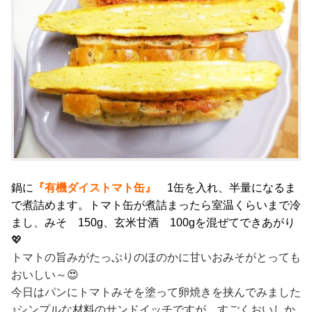
鍋に
『有機ダイストマト缶』
1缶を入れ、半量になるま
で煮詰めます。トマト缶が煮詰まったら室温くらいまで冷
まし、みそ 150g、玄米甘酒 100gを混ぜてできあがり
💖
トマトの旨みがたっぷりのほのかに甘いおみそがとっても
おいしい～😍
今日はパンにトマトみそを塗って卵焼きを挟んでみました
♪シンプルな材料のサンドイッチですが、すごくおいしか