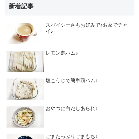
新着記事
スパイシーさもお好みで♪お家でチャ
イ♪
レモン鶏ハム♪
塩こうじで簡単鶏ハム♪
おやつに白だしあられ♪
ごまたっぷりごまもち♪