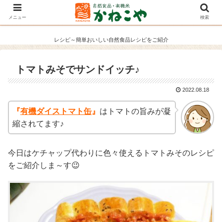
メニュー
検索
レシピ～簡単おいしい自然食品レシピをご紹介
トマトみそでサンドイッチ♪
2022.08.18
『
有機ダイストマト缶
』
はトマトの旨みが凝
縮されてます♪
今日はケチャップ代わりに色々使えるトマトみそのレシピ
をご紹介しま～す😉