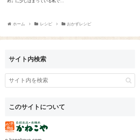
め』に少しはまっている私で
肉(300gくらい) １枚はお好みで
す。友達が砂糖抜き、というの
皮をとって、『やさかの有機塩
をしていて体の調子が良くなっ
こうじ』を大さじ 1、レモン
たと聞いたんですが、甘いもん
汁 大...
も大好きだしいきなりそんなこ
ホーム
レシピ
おかずレシピ
とようせん！と思い、砂糖以...
サイト内検索
このサイトについて