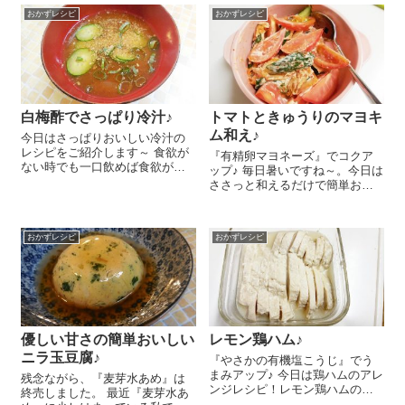
り、小松菜一束は洗って5cm長
おいしいですよ～!(^^)! キャベ
さに切ります。鍋に水
おかずレシピ
おかずレシピ
ツ 4～5枚、にんじん 3㎝は千
160cc、...
切りにして塩 小さじ1を...
白梅酢でさっぱり冷汁♪
トマトときゅうりのマヨキ
ム和え♪
今日はさっぱりおいしい冷汁の
レシピをご紹介します～ 食欲が
『有精卵マヨネーズ』でコクア
ない時でも一口飲めば食欲がわ
ップ♪ 毎日暑いですね～。今日は
いてくるすぐれもの＾＾。日々
ささっと和えるだけで簡単おい
過ごしにくく体調を整えにくい
しいトマトときゅうりのマヨキ
時期ですが、やっぱりしっかり
ム和えのレシピをご紹介しま～
食べて体の中から元気に過ごし
す😉 きゅうり 1本は乱切りに
たいですよね～♪ 作るのもとって
おかずレシピ
おかずレシピ
し、トマト 1個は8等分にくし
も簡...
形に切ります...
優しい甘さの簡単おいしい
レモン鶏ハム♪
ニラ玉豆腐♪
『やさかの有機塩こうじ』でう
まみアップ♪ 今日は鶏ハムのアレ
残念ながら、『麦芽水あめ』は
ンジレシピ！レモン鶏ハムのレ
終売しました。 最近『麦芽水あ
シピをご紹介しま～す😉 鶏むね