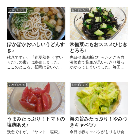
おかずレシピ
おかずレシピ
ぽかぽかおいしいうどんす
常備菜にもおススメひじき
き♪
とろろ♪
残念ですが、『春夏秋冬 うすい
先日健康診断に行ったところ血
ろだしの素』は終売しました。
液検査で貧血が思いっきり引っ
ここのところ、昼間は暑いです
かかってしまいました。毎回引
が、夜はぐっを冷え込むように
っかかるのですが、今回は中々
なってきましたねぇ。そんな今
ひどかったようでお薬を頂いて
日は体があったまる！うどんす
しまいました。女性はどうして
おかずレシピ
おかずレシピ
きを晩御飯にしましたー＼(^o^)
も貧血になりがち。貧血は冷え
／ お好み...
性や不眠などあらゆる不調を引
き起こすとか？子...
うまみたっぷり！トマトの
海の旨みたっぷり！やみつ
塩麹あえ♪
きキャベツ♪
残念ですが、『ヤマト 塩糀』
今日は春キャベツがもりもり食