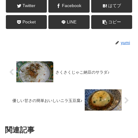
Twitter
Facebook
はてブ
Pocket
LINE
コピー
yumi
さくさくじゃこ納豆のサラダ♪
優しい甘さの簡単おいしいニラ玉豆腐♪
関連記事