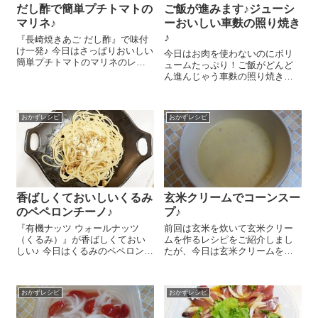
だし酢で簡単プチトマトの
ご飯が進みます♪ジューシ
マリネ♪
ーおいしい車麩の照り焼き
♪
『長崎焼きあご だし酢』で味付
け一発♪ 今日はさっぱりおいしい
今日はお肉を使わないのにボリ
簡単プチトマトのマリネのレシ
ュームたっぷり！ご飯がどんど
ピをご紹介しま～す😉 プチトマ
ん進んじゃう車麩の照り焼きの
ト 1パックは半分に切ります。
レシピをご紹介しまーす 大きな
オリーブオイル 大さじ1、『長
車麩ならではのダイナミックな
崎焼きあご だし酢』 大さじ4、
見た目が楽しくてお気に入り＾
メー...
おかずレシピ
おかずレシピ
＾。 大き目のバットなどに水
300㏄、醤油 大さじ1を入れて
『...
香ばしくておいしいくるみ
玄米クリームでコーンスー
のペペロンチーノ♪
プ♪
『有機ナッツ ウォールナッツ
前回は玄米を炊いて玄米クリー
（くるみ）』が香ばしくておい
ムを作るレシピをご紹介しまし
しい♪ 今日はくるみのペペロンチ
たが、今日は玄米クリームを使
ーノのレシピをご紹介しま～す
って作るコーンスープのレシピ
😉 パスタ 1人分をゆでます。
をご紹介しまーす😉 自分で作っ
パスタをゆでている間に、にん
た玄米クリームを使うのもいい
おかずレシピ
おかずレシピ
にく ひとかけはスライスし、
けれども、作るの手間だわ～、
『有機ナッツ ...
という方には『有機玄米クリー