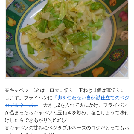
春キャベツ 1/4は一口大に切り、玉ねぎ 1個は薄切りに
します。フライパンに
『卵を使わない自然派仕立てのベジ
タブルネーズ』
大さじ2を入れて火にかけ、フライパン
が温まったらキャベツと玉ねぎを炒め、塩こしょうで味付
けしたらできあがり＼(^o^)／
春キャベツの甘みにベジタブルネーズのコクがとってもお