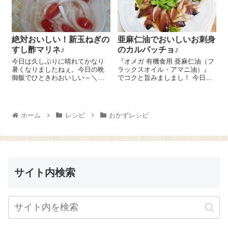
ム』がおススメ...
絶対おいしい！新玉ねぎの
亜麻仁油でおいしいお刺身
すし酢マリネ♪
のカルパッチョ♪
今日は久しぶりに晴れてかなり
『オメガ 有機食用 亜麻仁油（フ
暑くなりましたねぇ。今日の晩
ラックスオイル・アマニ油）』
御飯でひときわおいしい～＼
でコクと旨みましまし！ 今日は
(^o^)／と感じたのは新玉ねぎの
簡単で見栄えのするおいしいお
すし酢マリネ😉 新玉ねぎの甘み
刺身のカルパッチョのレシピを
とお酢の酸味が最高でした＾
ご紹介しま～す😉 かつおのお刺
＾。作り方もとーっても簡単！
身をお皿に並べ、新玉ねぎのス
ホーム
レシピ
おかずレシピ
新玉ねぎは5mm厚さくらいのく
ライス、レタ...
し...
サイト内検索