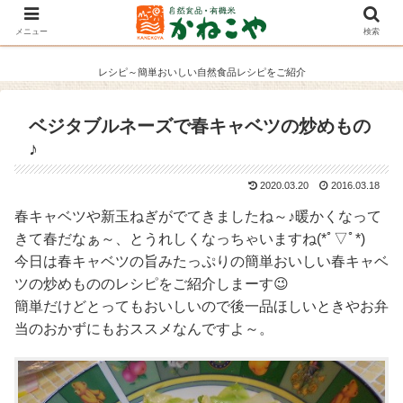
メニュー
検索
レシピ～簡単おいしい自然食品レシピをご紹介
ベジタブルネーズで春キャベツの炒めもの
♪
2020.03.20
2016.03.18
春キャベツや新玉ねぎがでてきましたね～♪暖かくなって
きて春だなぁ～、とうれしくなっちゃいますね(*ﾟ▽ﾟ*)
今日は春キャベツの旨みたっぷりの簡単おいしい春キャベ
ツの炒めもののレシピをご紹介しまーす😉
簡単だけどとってもおいしいので後一品ほしいときやお弁
当のおかずにもおススメなんですよ～。