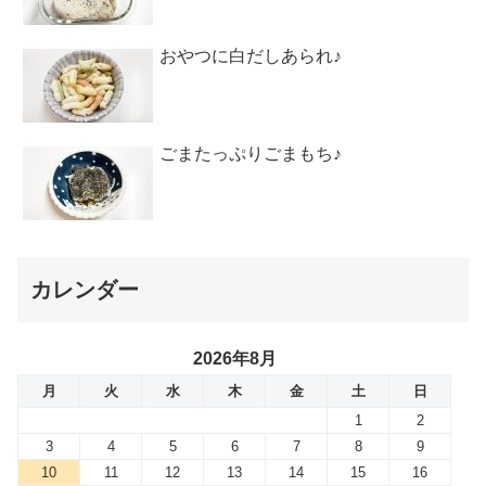
おやつに白だしあられ♪
ごまたっぷりごまもち♪
カレンダー
2026年8月
月
火
水
木
金
土
日
1
2
3
4
5
6
7
8
9
10
11
12
13
14
15
16