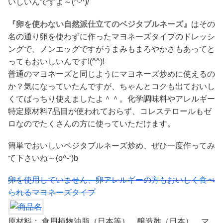
いしいんですよ～(^-^)/
『卵を使わない自然派仕立てのベジタブルネーズ』
はその
名の通り卵を使わずに作ったマヨネーズタイプのドレッシ
ングで、ノンエッグですがうまみもまろやかさもあってと
ってもおいしいんです!(^^)!
普通のマヨネーズと同じようにマヨネーズ炒めに使えるの
か？気になっていたんですが、ちゃんとコクも出ておいし
くてばっちり使えましたよ＾＾。化学調味料やアレルギー
特定原材料7品目が使われておらず、コレステロールもゼ
ロなのでたくさんの方に使っていただけます。
簡単でおいしいベジタブルネーズ炒め、ぜひ一度作ってみ
て下さいね～(o^-‘)b
卵を使用していません、卵アレルギーの方もおいしく食べ
られるマヨネーズタイプ
原材料： 食用植物油脂（日本等）、醸造酢（日本）、マ