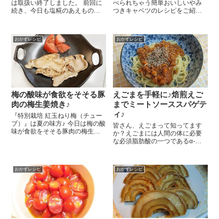
は取扱い終了しました。 前回に
べられちゃう簡単おいしいやみ
続き、今日も塩糀のあえものを
つきキャベツのレシピをご紹介
ご紹介します。意外においしか
しまーす😉 切って混ぜるだけで
ったのがトマト！トマトはその
あっという間にできちゃいます
ままでもおいしいんですが、塩
よ～！ 春キャベツ 4枚は一口大
おかずレシピ
おかずレシピ
糀であることでぎゅっと甘みと
に切ります。大きめの器に入れ
旨みが凝縮されてこれまた...
て、『おいしいだし 海のペプ
チド...
梅の酸味が食欲をそそる豚
えごまを手軽に♪焙煎えご
肉の梅生姜焼き♪
までミートソーススパゲテ
ィ♪
『特別栽培 紅玉ねり梅（チュー
ブ）』は夏の味方♪ 今日は梅の酸
皆さん、えごまって知ってます
味が食欲をそそる豚肉の梅生姜
か？えごまには人間の体に必要
焼きのレシピをご紹介しま～す
な必須脂肪酸の一つであるα-リ
😉 醤油 大さじ1、酒 大さじ
ノレン酸（オメガ3）が豊富に含
2、しょうがすりおろし 一かけ
まれています。現代人の食生活
分、『特別栽培 紅玉ねり梅（チ
はリノール酸という脂肪酸が過
ューブ）...
おかずレシピ
おかずレシピ
多な状態にあり、それが原因で
アレルギーを強めたり、血管の
疾患につなが...