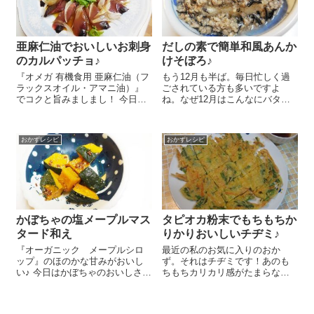
亜麻仁油でおいしいお刺身
だしの素で簡単和風あんか
のカルパッチョ♪
けそぼろ♪
『オメガ 有機食用 亜麻仁油（フ
もう12月も半ば。毎日忙しく過
ラックスオイル・アマニ油）』
ごされている方も多いですよ
でコクと旨みましまし！ 今日は
ね。なぜ12月はこんなにバタバ
簡単で見栄えのするおいしいお
タするのか？私もあれこれ用事
刺身のカルパッチョのレシピを
が入ってゆっくりご飯を作る時
ご紹介しま～す😉 かつおのお刺
間もあまりとれません。こんな
おかずレシピ
おかずレシピ
身をお皿に並べ、新玉ねぎのス
時は一発味付けの便利アイテム
ライス、レタ...
を使ってちゃちゃっと晩御飯を
作っちゃいまし...
かぼちゃの塩メープルマス
タピオカ粉末でもちもちか
タード和え
りかりおいしいチヂミ♪
『オーガニック メープルシロ
最近の私のお気に入りのおか
ップ』のほのかな甘みがおいし
ず。それはチヂミです！あのも
い♪ 今日はかぼちゃのおいしさが
ちもちカリカリ感がたまらない
引き立つ！塩メープルマスター
～＼(^o^)／ 今日は私の今一番気
ド和えのレシピをご紹介しま～
にいっているチヂミのレシピを
す😉 かぼちゃ 1/8個は一口大に
ご紹介しちゃいます♪おいしさの