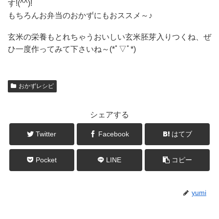
す!(^^)!
もちろんお弁当のおかずにもおススメ～♪
玄米の栄養もとれちゃうおいしい玄米胚芽入りつくね、ぜ
ひ一度作ってみて下さいね～(*ﾟ▽ﾟ*)
おかずレシピ
シェアする
Twitter
Facebook
はてブ
Pocket
LINE
コピー
yumi