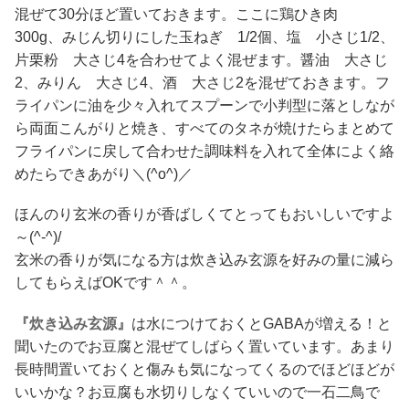
混ぜて30分ほど置いておきます。ここに鶏ひき肉
300g、みじん切りにした玉ねぎ 1/2個、塩 小さじ1/2、
片栗粉 大さじ4を合わせてよく混ぜます。醤油 大さじ
2、みりん 大さじ4、酒 大さじ2を混ぜておきます。フ
ライパンに油を少々入れてスプーンで小判型に落としなが
ら両面こんがりと焼き、すべてのタネが焼けたらまとめて
フライパンに戻して合わせた調味料を入れて全体によく絡
めたらできあがり＼(^o^)／
ほんのり玄米の香りが香ばしくてとってもおいしいですよ
～(^-^)/
玄米の香りが気になる方は炊き込み玄源を好みの量に減ら
してもらえばOKです＾＾。
『炊き込み玄源』
は水につけておくとGABAが増える！と
聞いたのでお豆腐と混ぜてしばらく置いています。あまり
長時間置いておくと傷みも気になってくるのでほどほどが
いいかな？お豆腐も水切りしなくていいので一石二鳥で