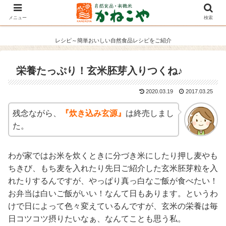
メニュー
検索
レシピ～簡単おいしい自然食品レシピをご紹介
栄養たっぷり！玄米胚芽入りつくね♪
2020.03.19
2017.03.25
残念ながら、
『炊き込み玄源』
は終売しまし
た。
わが家ではお米を炊くときに分づき米にしたり押し麦やも
ちきび、もち麦を入れたり先日ご紹介した玄米胚芽粒を入
れたりするんですが、やっぱり真っ白なご飯が食べたい！
お弁当は白いご飯がいい！なんて日もあります。というわ
けで日によって色々変えているんですが、玄米の栄養は毎
日コツコツ摂りたいなぁ、なんてことも思う私。