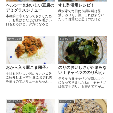
ヘルシー＆おいしい豆腐の
すし酢活用レシピ！
デミグラスシチュー
我が家で毎日使う調味料は醤
油、みりん、酒。これは多分い
本格的に寒くなってきましたね
たって普通だと思うのだけど、
ー。お昼はまだぽかぽか暖かい
もう一つかなり登場回数が多い
日もあるけど、夕方になると急
のが『富士 すし酢』なんです 普
に寒くなりますよね。寒くなっ
通のお酢の場合、使う時にはほ
てくると、晩御飯のメニューも
ぼ他の調味料と混ぜて使わない
煮込みものや鍋、シチューなど
といけないけど、この『富士
おかずレシピ
おかずレシピ
などあったかーいメニューばか
すし酢』は味...
り思い浮かんじゃう私です(*'▽')
...
おから入り豚こま団子♪
のりのおいしさがたまらな
い！キャベツののり和え♪
今日もおいしいおからレシピを
ご紹介しま～す✨ 豚こま切れ肉
そろそろ春キャベツが並ぶよう
を使うのでボリュームたっぷ
になってきましたね♪ キャベツ
り、柔らかくておいしいですよ
は生で千切り、も好きですが、
～！ ボールに豚こま肉 300g、
最近のわが家のおきにいりはさ
『おからパウダー』 大さじ3、
っとゆでてのりで和えて食べる
片栗粉 大さじ1、醤油 大さじ
キャベツののり和え！香ばしい
1、ケチャップ 大さじ1、酒...
おかずレシピ
おかずレシピ
のりに甘みのあるキャベツが何
とも言えずおいしいんですよ～
😉 今日はキャ...