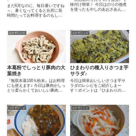
味付け簡単！ 今日はのりの佃煮
まだ6月なのに、毎日暑いですね
を使ったもやしのあおさあんか
～。暑くなってくると台所に長
けのレシピをご紹介しま～す😉
時間たってお料理するのもしん
もやし 100gはさっとゆでま
どいですよね。今日はとっても
す。鍋にだし 100㏄、醤油 大
簡単にできるおいしいニンジン
さじ1/2、『天然岩のり入り のり
のカレーマリネをご紹介しまー
佃...
おかずレシピ
おかずレシピ
す あっという間に作れるので楽
ちんだし、お弁当のおかずにも
おススメです...
本葛粉でしっとり豚肉の大
ひまわりの種入りさつま芋
葉焼き
サラダ♪
『無双本葛100％粉末』はお料理
今日は簡単おいしいさつま芋サ
にも使えます♪ 今日は豚肉がしっ
ラダのレシピをご紹介しまー
とり柔らかくておいしい豚肉の
す！ポイントは『ひまわりの
大葉焼きのレシピをご紹介しま
種』♪ぷちぷちした食感も楽しい
～す😉 大葉 15枚は縦半分に切
し、おいしいんですよ～😉 『ひ
って千切りにします。豚こまぎ
まわりの種』は全体食としても
おかずレシピ
おかずレシピ
れ肉 300gに醤油 大さじ2、み
認められていて、鉄分やビタミ
り...
ンB1が豊富に含まれていて栄養
満点！ほんの...