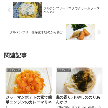
グルテンフリーパスタでクリームソース
ペンネ♪
グルテンフリー発芽玄米粉のからあげ♪
関連記事
おかずレシピ
おかずレシピ
ジャーマンポテトの素で簡
磯の香り♪もやしののりあ
単ニンジンのカレーマリネ
んかけ
♪
『天然岩のり入り のり佃煮』で