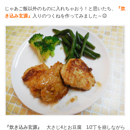
じゃあご飯以外のものに入れちゃおう！と思いたち、
『炊
き込み玄源』
入りのつくねを作ってみました～😉
『炊き込み玄源』
大さじ4とお豆腐 1/2丁を崩しながら