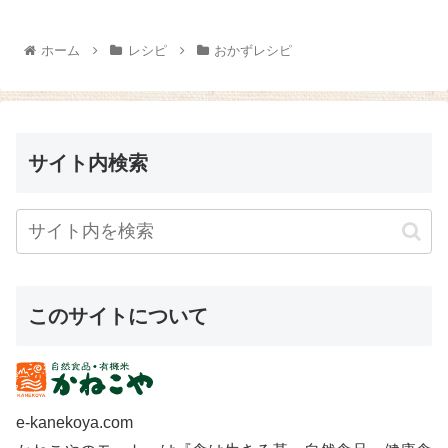
よ～。 『車麩』 6枚をだし 1
ゃの生姜そぼろあんのレシピを
カップ、醤油 大さじ2、みり
ご紹介しま～す😉 かぼちゃ 1/8
ん 大さじ2を合わせたものに漬
個は2㎝角に切り、電子レンジで
ホーム
レシピ
おかずレシピ
けます。片面漬けたらさっと裏
チンしたり...
返...
サイト内検索
このサイトについて
e-kanekoya.com