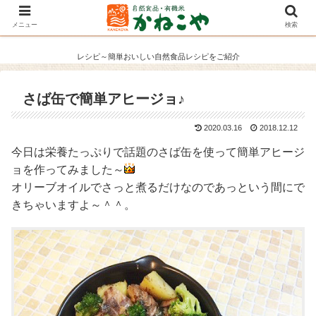
メニュー
検索
レシピ～簡単おいしい自然食品レシピをご紹介
さば缶で簡単アヒージョ♪
2020.03.16
2018.12.12
今日は栄養たっぷりで話題のさば缶を使って簡単アヒージ
ョを作ってみました～
オリーブオイルでさっと煮るだけなのであっという間にで
きちゃいますよ～＾＾。