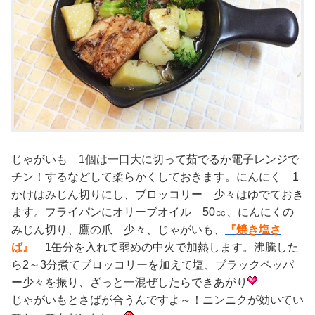
じゃがいも 1個は一口大に切って茹でるか電子レンジで
チン！するなどして柔らかくしておきます。にんにく 1
かけはみじん切りにし、ブロッコリー 少々はゆでておき
ます。フライパンにオリーブオイル 50㏄、にんにくの
みじん切り、鷹の爪 少々、じゃがいも、
『焼き塩さ
ば』
1缶分を入れて弱めの中火で加熱します。沸騰した
ら2～3分煮てブロッコリーを加えて塩、ブラックペッパ
ー少々を振り、ざっと一混ぜしたらできあがり
じゃがいもとさばが合うんですよ～！ニンニクが効いてい