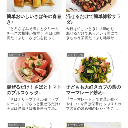
簡単おいしいさば缶の春巻
混ぜるだけで簡単雑穀サラ
き♪
ダ♪
『とろさばみそ煮』とクリーム
今日は忙しいときに大助かり！
チーズの相性が抜群！ 今日は栄
混ぜるだけであっという間にで
養たっぷり！さば缶を使って春
きちゃう栄養たっぷり雑穀サラ
巻きを作りましたよ～😉 春巻き
ダのレシピをご紹介しまーす ポ
の皮 1枚に大葉 1枚、『とろ
イントは『そのまま混ぜる雑
さばみそ煮』 1/4、個包装のク
穀・10種』。その名の通り、も
おかずレシピ
おかずレシピ
リームチーズ 1個を半分にして
ち大麦、大豆、小豆、発芽玄
縦長にの...
米、黒米、赤米などなど10種類
の雑穀を柔らか...
混ぜるだけ！さばとトマト
子どもも大好きカブの葉の
のブルスケッタ♪
マーマレード炒め♪
『さばオリーブオイル漬け（プ
『マーマレード』で青菜が食べ
レーン）』でさっと混ぜるだけ♪
やすい♪ 今日は栄養たっぷり！カ
今日は洋風さば缶を使って混ぜ
ブの葉の炒め物のレシピをご紹
るだけ！簡単さばとトマトのブ
介しま～す😉 マーマレードの風
ルスケッタのレシピをご紹介し
味で食べやすいですよ～！ カブ3
ま～す😉 トマト 中1個は1㎝角
束分の葉を洗って4㎝くらいの長
おかずレシピ
おかずレシピ
に切ります。大葉 5枚は一口大
さに、ベーコン 4枚分を5㎜幅