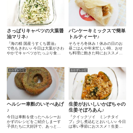
にちぎりま...
に切り...
さっぱりキャベツの大葉醤
パンケーキミックスで簡単
油マリネ♪
トルティーヤ♪
『海の精 国産うすくち醤油』
そろそろ冬休み！休みの日のお
で色もきれい♪ 今日は大葉がさわ
昼ごはんや年末忙しい時、おせ
やかでキャベツがたっぷり食べ
ち料理に飽きた時におススメの
られるキャベツの大葉醤油マリ
トルティーヤのレシピをご紹介
ネのレシピをご紹介しま～す😉
しまーす 今回もパンケーキミッ
キャベツ ２００gくらい、大
クスを使うのでとっても簡単
おかずレシピ
おかずレシピ
葉 15枚は千切りにして合わせ
～！ ボールに『パンケーキ ネ
ます。ここ...
オハイミックス砂糖使用（レギ
ュラー）...
ヘルシー車麩のいそべあげ
生姜がおいしいかぼちゃの
♪
生姜そぼろあん♪
今日は車麩を使ったヘルシーお
『クイックソイ ミンチタイ
かずのレシピをご紹介しまーす
プ』少し煮込むとおいしい♪ 今日
子供たちに大好評で、あっとい
は寒い季節におススメ！生姜が
う間になくなっちゃったんです
効いてとってもおいしいかぼち