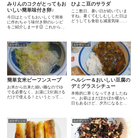
みりんのコクがとってもお
ひよこ豆のサラダ
いしい簡単味付き卵♪
ここ数日、暑い日が続いていま
すね。暑くてむしむしした日は
今日はとってもおいしくて簡単
どうしても食欲も減退気味…。
に作れちゃう味付き卵のレシピ
ということで今日はさっぱりお
をご紹介しまーす😉 これからの
いしいひよこ豆のサラダレモン
季節、冷麺にのせたり、つけ麺
ドレッシングを作ってみました
の具にもできるし、大活躍です
(#^.^#) 『ひよこ豆』1/2カップは
よ～♪ 小鍋にお湯を沸かし、沸騰
一晩3倍量の水につけてから...
おかずレシピ
おかずレシピ
したら卵をお玉などでそーっと
入れて6～8分茹でてゆで卵を作
り...
簡単玄米ビーフンスープ
ヘルシー＆おいしい豆腐の
デミグラスシチュー
お米から出来た細い麺なのでゆ
でる必要なく、お湯に1分漬ける
本格的に寒くなってきましたね
だけで使える！というとっても
ー。お昼はまだぽかぽか暖かい
お手軽＆おいしい『玄米ビーフ
日もあるけど、夕方になると急
ン』。今まではサラダや炒め物
に寒くなりますよね。寒くなっ
に使っていたんですが、ふと。
てくると、晩御飯のメニューも
「これってこのまま出来上がっ
煮込みものや鍋、シチューなど
たスープに入れたらそのまま食
おかずレシピ
おかずレシピ
などあったかーいメニューばか
べられるんでな...
り思い浮かんじゃう私です(*'▽')
...