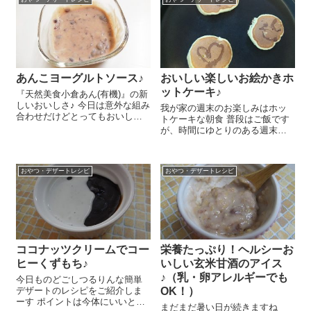
あんこヨーグルトソース♪
おいしい楽しいお絵かきホ
ットケーキ♪
『天然美食小倉あん(有機)』の新
しいおいしさ♪ 今日は意外な組み
我が家の週末のお楽しみはホッ
合わせだけどとってもおいしい
トケーキな朝食 普段はご飯です
あんこヨーグルトソースのレシ
が、時間にゆとりのある週末の
ピをご紹介しま～す😉 『天然美
朝には子ども達とのんびりホッ
食小倉あん(有機)』 大さじ2と
トケーキ作りを楽しみます＾
ヨーグルト大さじ2をよく混ぜる
＾。最近のお気に入りはお絵か
だけ...
おやつ・デザートレシピ
おやつ・デザートレシピ
きホットケーキ かわいく絵を描
きながら自分達でホットケーキ
を焼くのが週末...
ココナッツクリームでコー
栄養たっぷり！ヘルシーお
ヒーくずもち♪
いしい玄米甘酒のアイス
♪（乳・卵アレルギーでも
今日ものどごしつるりんな簡単
デザートのレシピをご紹介しま
OK！）
ーす ポイントは今体にいいと話
まだまだ暑い日が続きますね