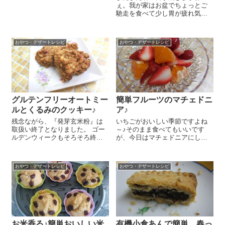
題のココナッツクリーム＾＾。
ぇ。我が家はお盆でちょっとご
いつもと違う風味を楽しめます
馳走を食べて少し胃が疲れ気味
よ～。 まずはお好みのコーヒー
の様子。今日はそんな体にも嬉
を300㏄ご用意ください＾＾。イ
しい、暑い日にも嬉しい玄米甘
ンスタントでもレギュラーでも
酒のアイスを作ってみました
穀...
おやつ・デザートレシピ
おやつ・デザートレシピ
ー。混ぜるだけでとっても簡単
だけど、すごーくおいしいんで
すよ～😉 乳製品を使...
グルテンフリーオートミー
簡単フルーツのマチェドニ
ルとくるみのクッキー♪
ア♪
残念ながら、『発芽玄米粉』は
いちごがおいしい季節ですよね
取扱い終了となりました。 ゴー
～♪そのまま食べてもいいです
ルデンウィークもそろそろ終わ
が、今日はマチェドニアにして
りに近づいてきました。皆さ
みました いつものフルーツがち
ん、楽しく過ごされたかな～？
ょっとおしゃれにかわいくおい
時間もたっぷりあるので簡単グ
しくなっちゃうマチェドニアの
おやつ・デザートレシピ
おやつ・デザートレシピ
ルテンフリーおやつを作りまし
レシピをご紹介しますね～ 作り
たよ～ ボールに太白...
方はとっても簡単です！いち
ご 1パ...
お米香る♪簡単おいしい米
有機小倉あんで簡単、春っ