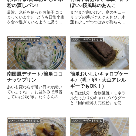
粉の蒸しパン♪
ぽい♪桜風味のあんこ
最近、米粉を使ったお菓子には
まだまだ寒いけど、庭のチュー
まっています♪ どうも日常小麦
リップの芽がぐんぐん伸び、木
を食べ過ぎているように思うの
蓮も少しずつつぼみが膨らん
で、使えるときは米粉を使おう
で…春の気配が漂いはじめまし
かな、と思いまして＾＾。今日
たね(#^.^#) 作ったのは桜の香り
はその中で今我が家がはまって
がふんわり香るおいしいあんこ
おやつ・デザートレシピ
おやつ・デザートレシピ
いる簡単おいしい米粉の蒸しパ
これをパイ生地で包んで焼いて
ンのレシピをご紹介しまーす😉
みました～！桜風味のあん
ボール...
こ、...
南国風デザート♪簡単ココ
簡単おいしいキャロブケー
ナッツプリン
キ♪（乳・卵・大豆アレル
ギーでもOK！）
あいも変わらず暑い日々が続い
ていますね…。お盆休みで帰省
今日は鉄分・食物繊維・ミネラ
していた我が家。たくさんのご
ルたっぷりのキャロブパウダー
馳走やお菓子を頂いて幸せ満
と『国内産薄力完粒粉』を使っ
点！だったものの、やっぱり胃
たおいしくてヘルシーなチョコ
腸は疲れ気味です。ということ
レート風ケーキのレシピをご紹
で、今日は久しぶりにおうちで
介しまーす＼(^o^)／ ボールに
作ったデザートでおやつに♪さわ
おやつ・デザートレシピ
おやつ・デザートレシピ
『国内産薄力完粒粉』 100g、
やかな南国風のコ...
タピオカ粉 50g、キャロブパ
ウ...