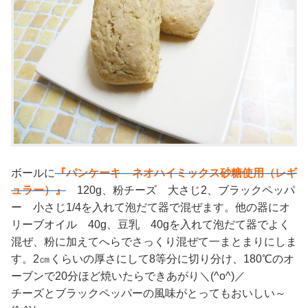
ボールに
『パンケーキ ネオハイミックス砂糖使用（レギ
ュラー）』
120g、粉チーズ 大さじ2、ブラックペッパ
ー 小さじ1/4を入れて泡だて器で混ぜます。他の器にオ
リーブオイル 40g、豆乳 40gを入れて泡だて器でよく
混ぜ、粉に加えてへらでさっくり混ぜて一まとまりにしま
す。2㎝くらいの厚さにして8等分に切り分け、180℃のオ
ーブンで20分ほど焼いたらできあがり＼(^o^)／
チーズとブラックペッパーの風味がとってもおいしい～