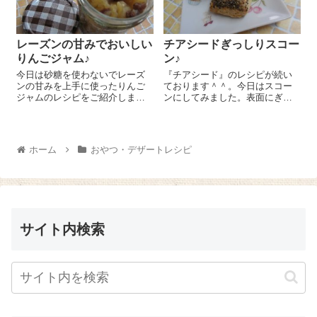
レーズンの甘みでおいしい
チアシードぎっしりスコー
りんごジャム♪
ン♪
今日は砂糖を使わないでレーズ
『チアシード』のレシピが続い
ンの甘みを上手に使ったりんご
ております＾＾。今日はスコー
ジャムのレシピをご紹介しまー
ンにしてみました。表面にぎっ
す！使ったのは『ノヴァ 有機
しりのせてプチプチ食感を楽し
栽培レーズン（干しぶどう）』♪
みつつ、チアシードの栄養を頂
りんご1個は8等分に切ってから
けちゃいますよ～😉 ボールに薄
薄くスライスします。鍋にスラ
力粉 100g、てんさい糖 大さ
ホーム
おやつ・デザートレシピ
イスしたりんごと『ノヴァ 有
じ1、ベーキングパウダー 小さ
機栽...
じ...
サイト内検索