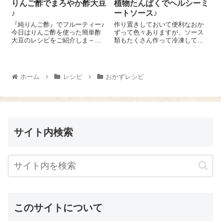
りんご酢でまろやか酢大豆
植物たんぱくでヘルシーミ
♪
ートソース♪
『純りんご酢』でフルーティー♪
作り置きしておいて便利なおか
今日はりんご酢を使った簡単酢
ずって色々ありますが、ソース
大豆のレシピをご紹介しま～す
類もたくさん作って冷凍してお
😉 小さめの器に炒り大豆を半分
くと毎日の食事の準備が楽チン
ほど入れます。『純りんご
になって助かりますよね(*^^*) 玉
酢』 を大豆の1㎝上くらいまで
ねぎ1個、あればセロリ1/2本も
注ぎ、そのまま置いておきま
みじん切りにします。フライパ
ホーム
レシピ
おかずレシピ
す。大豆が出てきた...
ンにオリーブオイル少しを...
サイト内検索
このサイトについて