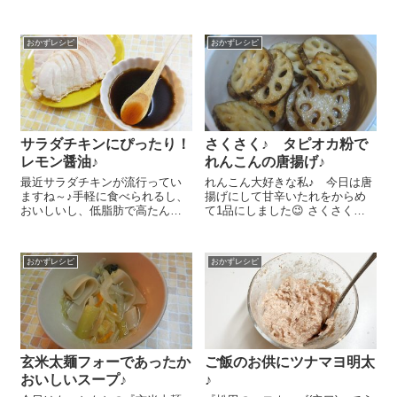
ヘルシーなのも嬉しいのです＾
程度で、火が通ったナスは絶対
＾。 鶏胸肉250gを一口大に切
食べませんでした。でも、今
り、醤油 大さじ1、酒 大さじ
日、私向けに作ったナスの甘味
1、しょうがの絞り汁 小さじ...
おかずレシピ
おかずレシピ
噌がけをちょっとつまんだ子ど
も達。「このナス、おいしい
～」(#^.^#) ...
サラダチキンにぴったり！
さくさく♪ タピオカ粉で
レモン醤油♪
れんこんの唐揚げ♪
最近サラダチキンが流行ってい
れんこん大好きな私♪ 今日は唐
ますね～♪手軽に食べられるし、
揚げにして甘辛いたれをからめ
おいしいし、低脂肪で高たんぱ
て1品にしました😉 さくさくお
く！暑くて食欲がない夏にはぴ
いしい秘密(？)は『タピオカ粉
ったりかも？今日はサラダチキ
末』！片栗粉同様、からあげに
ンにぴったりのおいしいレモン
使うとさくさくおいしく揚がる
おかずレシピ
おかずレシピ
醤油のレシピをご紹介しまーす
のです～!(^^)! まず漬けだれを作
😉 醤油 大さじ2、はちみつ
っておきます。醤油 大...
大さじ...
玄米太麺フォーであったか
ご飯のお供にツナマヨ明太
おいしいスープ♪
♪