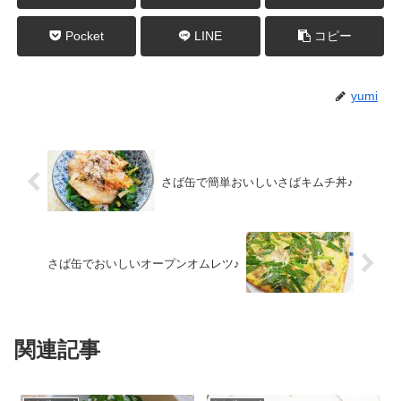
Pocket
LINE
コピー
yumi
さば缶で簡単おいしいさばキムチ丼♪
さば缶でおいしいオープンオムレツ♪
関連記事