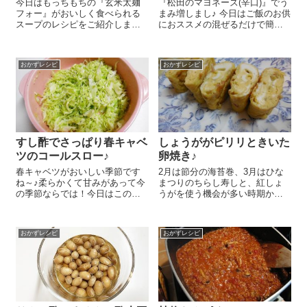
今日はもっちもちの『玄米太麺
『松田のマヨネーズ(辛口)』でう
フォー』がおいしく食べられる
まみ増しまし♪ 今日はご飯のお供
スープのレシピをご紹介しまー
におススメの混ぜるだけで簡単
す😉 簡単で野菜たっぷりで食べ
ツナマヨ明太のレシピをご紹介
応えがあってとってもおいしい
しま～す😉 明太子 一腹はスプ
んですよ～(^-^)/ 『玄米太麺フォ
ーンで中身を出します。明太子
おかずレシピ
おかずレシピ
ー』 1袋を熱湯に10分ほど漬け
とツナ缶小 一缶、『松田のマ
て戻しておきます。玉ね...
ヨネーズ(...
すし酢でさっぱり春キャベ
しょうががピリリときいた
ツのコールスロー♪
卵焼き♪
春キャベツがおいしい季節です
2月は節分の海苔巻、3月はひな
ね～♪柔らかくて甘みがあって今
まつりのちらし寿しと、紅しょ
の季節ならでは！今日はこの春
うがを使う機会が多い時期かな
キャベツのさっぱりコールスロ
ぁ、なんて思います。ちょこっ
ーのレシピをご紹介しまーす🎀
と紅しょうががあるときにおい
春キャベツの葉 4枚は千切りに
しいおすすめレシピ！ご紹介し
おかずレシピ
おかずレシピ
して塩 小さじ1/2で塩もみして
まーす といってもすごーく簡単
15分ほど置いておきます。キ...
ですが 『海の精 しょうが紅梅
漬』...