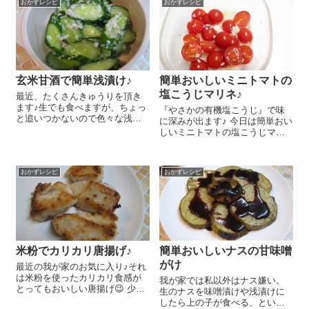
おかずレシピ
おかずレシピ
玄米甘酒で簡単浅漬け♪
簡単おいしいミニトマトの
塩こうじマリネ♪
最近、たくさんきゅうりを頂き
ます♪生でも食べますが、ちょっ
『やさかの有機塩こうじ』で味
と追いつかないので色々な浅漬
に深みが出ます♪ 今日は簡単おい
けにして楽しんでいます。今日
しいミニトマトの塩こうじマリ
はその中から『玄米甘酒』を使
ネのレシピをご紹介しま～す😉
ったちょっと変わった浅漬けの
ミニトマト 10個は半分に切り
レシピをご紹介しまーす😉 きゅ
ます。『やさかの有機塩こう
うり 1本は5mm厚さに斜め切り
おかずレシピ
おかずレシピ
じ』 大さじ1/2、酢 小さじ1
し...
と合わせて...
米粉でカリカリ唐揚げ♪
簡単おいしいナスの甘味噌
がけ
最近の我が家のお気に入り♪それ
は米粉を使ったカリカリ食感が
我が家では私以外はナス嫌い。
とってもおいしい唐揚げ😉 少な
生のナスを味噌漬けや浅漬けに
い油でもカリカリに揚がるから
したら上の子が食べる、という