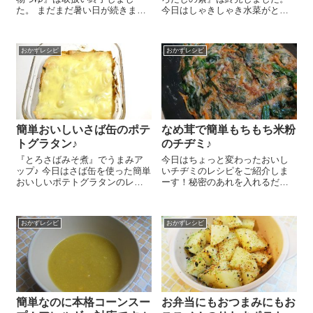
た。 まだまだ暑い日が続きます
今日はしゃきしゃき水菜がとっ
ね～。今日はとっても簡単で冷
てもおいしい油揚げと水なの煮
たくておいしい豆乳スープのレ
浸しのレシピをご紹介しまー
シピをご紹介しまーす とっても
す！簡単なのにおいしいから後
おかずレシピ
おかずレシピ
簡単でおいしいので、食欲のな
一品欲しい時にぴったりー＼
い時にもぴったり！ ...
(^o^)／ 水菜1...
簡単おいしいさば缶のポテ
なめ茸で簡単もちもち米粉
トグラタン♪
のチヂミ♪
『とろさばみそ煮』でうまみア
今日はちょっと変わったおいし
ップ♪ 今日はさば缶を使った簡単
いチヂミのレシピをご紹介しま
おいしいポテトグラタンのレシ
ーす！秘密のあれを入れるだけ
ピをご紹介しま～す😉 じゃがい
で簡単においしくできちゃうん
も 大2個は一口大に切って蒸し
ですよ～😉 にら 一束は3㎝位
て柔らかくし、熱いうちにつぶ
の長さに切り、にんじん 3㎝は
おかずレシピ
おかずレシピ
します。ほうれん草 1/2束はゆ
細切りにします。ボールににら
でて4㎝...
とにんじん、『元祖の本造りな
め茸』...
簡単なのに本格コーンスー
お弁当にもおつまみにもお