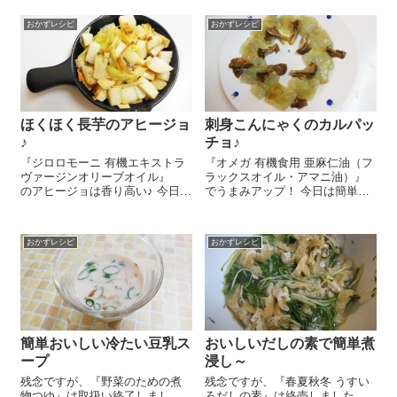
醤油を使うこと、それだけ!(^^)!
焼くだけであっという間にメイ
今日は『有機醤油使用・だしの
ンが完成しちゃうのですごく便
おかずレシピ
おかずレシピ
素（こいいろ）』を使いました
利ですよ～。しかも、市販の焼
よ～♪ れんこん、長芋は5...
肉のたれを使うので味付けも簡
単なんです!...
ほくほく長芋のアヒージョ
刺身こんにゃくのカルパッ
♪
チョ♪
『ジロロモーニ 有機エキストラ
『オメガ 有機食用 亜麻仁油（フ
ヴァージンオリーブオイル』
ラックスオイル・アマニ油）』
のアヒージョは香り高い♪ 今日は
でうまみアップ！ 今日は簡単お
食欲そそる長芋のアヒージョの
いしい刺身こんにゃくのカルパ
レシピをご紹介しま～す😉 長
ッチョのレシピをご紹介しま～
芋 10㎝は1㎝角に切ります。長
す😉 刺身こんにゃくをお皿に並
おかずレシピ
おかずレシピ
ネギ 1本は斜めの薄切りにし、
べまーす。さっと蒸したまいた
エリンギ...
けを散らし、...
簡単おいしい冷たい豆乳ス
おいしいだしの素で簡単煮
ープ
浸し～
残念ですが、『野菜のための煮
残念ですが、『春夏秋冬 うすい
物つゆ』は取扱い終了しまし
ろだしの素』は終売しました。