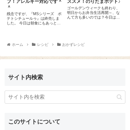
プ！アレルギー対応です＾
ススメ！のりたまポテト♪
＾
ゴールデンウィークも終わり、
明日からお弁当生活再開～、な
残念ですが、『MSシリーズ ポ
んて方も多いのでは？今日はお
テトシチュールゥ』は終売しま
弁当にもおススメののりたまポ
した。 今日は朝食にもあっとい
テトのレシピをご紹介しまーす
う間に作れちゃう簡単なのに本
とっても簡単ですが、子どもた
格的においしいコーンスープ、
ちの大好きな味ですよ～♪ じゃが
ご紹介しまーす(^^)/ 水300ccを鍋
いも 1個は一口サイズに切って
に入れ、『MSシリーズ ポテ
ホーム
レシピ
おかずレシピ
蒸...
ト...
サイト内検索
このサイトについて