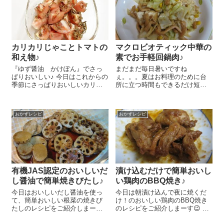
カリカリじゃことトマトの
マクロビオティック中華の
和え物♪
素でお手軽回鍋肉♪
『ゆず醤油 かけぽん』でさっ
まだまだ毎日暑いですね
ぱりおいしい♪ 今日はこれからの
ぇ。。。夏はお料理のために台
季節にさっぱりおいしいカリカ
所に立つ時間もできるだけ短い
リじゃことトマトの和え物のレ
方が嬉しいですよね～。そんな
シピをご紹介しま～す😉 トマ
気分の時はお手軽な中華の素を
ト 1個は一口大に切ります。フ
使っちゃいましょう(#^.^#) お好
おかずレシピ
おかずレシピ
ライパンにごま油 大さじ１～
みの植物たんぱく約50gを戻して
２を入れてちり...
おきます。今日は『大豆まるご
とミー...
有機JAS認定のおいしいだ
漬け込むだけで簡単おいし
し醤油で簡単焼きびたし♪
い鶏肉のBBQ焼き♪
今日はおいしいだし醤油を使っ
今日は朝漬け込んで夜に焼くだ
て、簡単おいしい根菜の焼きび
け！のおいしい鶏肉のBBQ焼き
たしのレシピをご紹介しまーす
のレシピをご紹介しまーす😉 出
😉 ポイントはもうおいしいだし
かける前にやっておくと、夜は