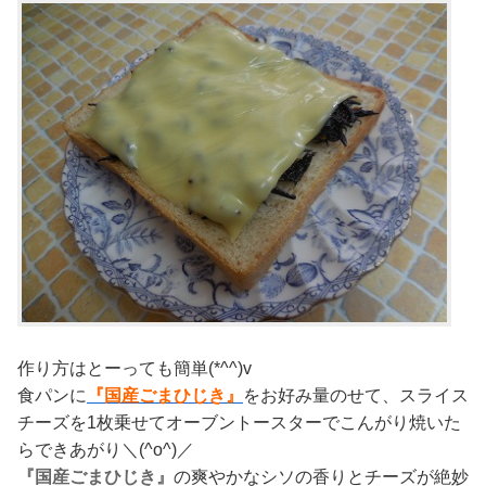
作り方はとーっても簡単(*^^)v
食パンに
『国産ごまひじき』
をお好み量のせて、スライス
チーズを1枚乗せてオーブントースターでこんがり焼いた
らできあがり＼(^o^)／
『国産ごまひじき』
の爽やかなシソの香りとチーズが絶妙