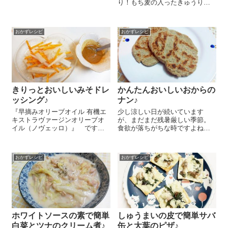
レシピをご紹介しま～す😉 大
り！もち麦の入ったきゅうりと
根 5mはピーラーで薄く切りま
もち麦のさっぱりサラダのレシ
す。いかの燻製 ひとつかみと
ピをご紹介しま～す😉 まずもち
『カンタン八芳酢』 大さじ3と
麦をゆでます。多めにゆでて冷
合わせてよく混...
おかずレシピ
おかずレシピ
凍しておくと、使いたいときに
使えるのでおススメ！鍋に...
きりっとおいしいみそドレ
かんたんおいしいおからの
ッシング♪
ナン♪
『早摘みオリーブオイル 有機エ
少し涼しい日が続いています
キストラヴァージンオリーブオ
が、まだまだ残暑厳しい季節。
イル（ノヴェッロ）』 ですっ
食欲が落ちがちな時ですよね。
きりした味わい♪ 今日は混ぜるだ
そんな時期でも食べやすくて、
けで簡単おいしいみそドレッシ
調理も簡単なカレーをちょこち
ングのレシピをご紹介しま～す
ょこ作りますが、今日はいつも
おかずレシピ
おかずレシピ
😉 みそ 大さじ1、メープルシ
と一味違うおからのナンで食べ
ロップ 小さ...
ました♪ホットケーキミックスを
使うので簡単だし...
ホワイトソースの素で簡単
しゅうまいの皮で簡単サバ
白菜とツナのクリーム煮♪
缶と大葉のピザ♪