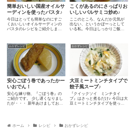
簡単おいしい国産オイルサ
こくがあるのにさっぱりお
ーディンを使ったパスタ♪
いしいバルサミコ炒め♪
今日はとっても簡単なのにすご
ここのところ、なんだか元気が
くおいしいオイルサーディンの
出ない、というかぼーっとして
パスタのレシピをご紹介しまー
いる私。今日はしっかりご飯食
す😉 ささっと作れるので忙しい
べて元気ださな！と思い、さっ
時や休みの日の簡単ランチにと
ぱりバルサミコ炒めを作ってみ
っても便利なんですよ～♪ お好み
ましたー♪ ものすごーく簡単です
おかずレシピ
おかずレシピ
のパスタをゆで始めます。パス
フライパンにごま油を入れても
タをゆでてる間に、『オイルサ
やしとしめじをさっと炒め、
ーデ...
塩、こ...
安心ごぼう巻であったかー
大豆ミートミンチタイプで
いおでん！
餃子風スープ♪
安心な練り物、『ごぼう巻』の
『クイックソイ ミンチタイ
ご紹介です。 少し遅くなりまし
プ』はさっと煮るだけ♪ 今日は大
たが・・・ 新年あけましておめ
豆ミートミンチタイプを使った
でとうございます♪ 今年もおいし
餃子風スープのレシピをご紹介
いブログ、がんばりたいと思い
しま～す😉 ニラ 1/2束は４㎝く
ますのでそうぞよろしくお願い
らいの長さに切ります。にんじ
します(^o^)/ さてさて、暖冬とは
ん ５㎝はピーラーで薄く切
ホーム
レシピ
おかずレシピ
いえや...
り、エリンギ ...