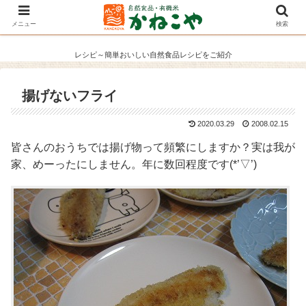
メニュー
検索
レシピ～簡単おいしい自然食品レシピをご紹介
揚げないフライ
2020.03.29
2008.02.15
皆さんのおうちでは揚げ物って頻繁にしますか？実は我が
家、めーったにしません。年に数回程度です(*’▽’)