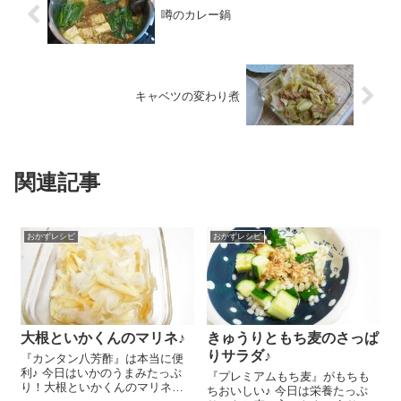
噂のカレー鍋
キャベツの変わり煮
関連記事
おかずレシピ
おかずレシピ
大根といかくんのマリネ♪
きゅうりともち麦のさっぱ
りサラダ♪
『カンタン八芳酢』は本当に便
利♪ 今日はいかのうまみたっぷ
『プレミアムもち麦』がもちも
り！大根といかくんのマリネの
ちおいしい♪ 今日は栄養たっぷ