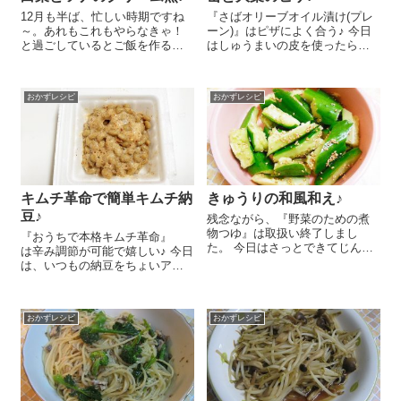
12月も半ば、忙しい時期ですね
『さばオリーブオイル漬け(プレ
～。あれもこれもやらなきゃ！
ーン)』はピザによく合う♪ 今日
と過ごしているとご飯を作る時
はしゅうまいの皮を使ったらく
間も惜しい！なんて日もあるの
ちんさば缶と大葉のピザのレシ
では？今日は先日ご紹介したお
ピをご紹介しま～す😉 しゅうま
いしいホワイトソースの素を使
いの皮を8枚広げます。もちろん
おかずレシピ
おかずレシピ
って簡単にできる白菜とツナの
餃子の皮でもOKです。我が家に
クリーム煮のレシピを紹介しま
しゅうま...
ーす 白...
キムチ革命で簡単キムチ納
きゅうりの和風和え♪
豆♪
残念ながら、『野菜のための煮
物つゆ』は取扱い終了しまし
『おうちで本格キムチ革命』
た。 今日はさっとできてじんわ
は辛み調節が可能で嬉しい♪ 今日
りおいしいきゅうりの和風和え
は、いつもの納豆をちょいアレ
のレシピをご紹介しまーす😉 簡
ンジ♪キムチ納豆のレシピをご紹
単おいしいは最強ですね～！ き
介しま～す😉 納豆 1パックは
ゅうり 一本は麺棒でたたいて
たれを入れずによく混ぜます。
手で一口大にさき...
おかずレシピ
おかずレシピ
ここに添付のたれ、『おうちで
本格キムチ革...