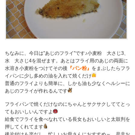
ちなみに、今日は”あじのフライ”です♪小麦粉 大さじ3、
水 大さじ4を混ぜます。あとはフライ用のあじの両面に
水溶き小麦粉をつけてその後
『パン粉』
をまぶしたらフラ
イパンに少し多めの油を入れて焼くだけ
普通のフライよりも簡単に、しかも油も少なくヘルシーに
あじのフライが作れるんです
フライパンで焼くだけなのにちゃんとサクサクしててとっ
てもおいしいんですよ
給食でフライを食べなれている長女もおいしいと太鼓判を
押してくれてます
後片付けも楽だし、忙しいお母さんにおすすめ～。是非お