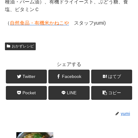
種油・パーム油）、有機ドライイースト、ぶどう糖、食
塩、ビタミンＣ
（
自然食品・有機米かねこや
スタッフyumi)
おかずレシピ
シェアする
Twitter
Facebook
はてブ
Pocket
LINE
コピー
yumi