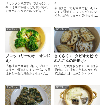
♪
『カンタン八芳酢』でさっぱり♪
今日はサバがさっぱり食べられ
今日はとっても簡単でおいしい
るサバのマリネのレシピをご紹
レモン醤油ドレッシングのレシ
介しま～す😉 塩サバ 2切れを
ピをご紹介しまーす😉 おいしさ
グリルでこんがり焼きます。焼
の秘密はとってもおいしいオリ
けたらすぐに『カンタン八芳
ーブオイル！素材の旨みを引き
酢』 大さじ4をふりかけて冷め
出してくれるんですよ～＾＾。
るまで漬けたら...
おかずレシピ
おかずレシピ
キャベツ 3枚は一口サイズに切
ります。キャベツにちりめんじ
ゃこ...
ブロッコリーのオニオン和
さくさく♪ タピオカ粉で
え♪
れんこんの唐揚げ♪
『有機食用亜麻仁油』とブロッ
れんこん大好きな私♪ 今日は唐
コリーで簡単おいしい一品♪ 今日
揚げにして甘辛いたれをからめ
はあと一品に簡単おいしいブロ
て1品にしました😉 さくさくお
ッコリーを使ったレシピをご紹
いしい秘密(？)は『タピオカ粉
介しま～す😋 すごくシンプルな
末』！片栗粉同様、からあげに
んですが、意外においしいんで
使うとさくさくおいしく揚がる
おかずレシピ
おかずレシピ
すよ～。 ブロッコリー 1/2株は
のです～!(^^)! まず漬けだれを作
蒸すかゆ...
っておきます。醤油 大...