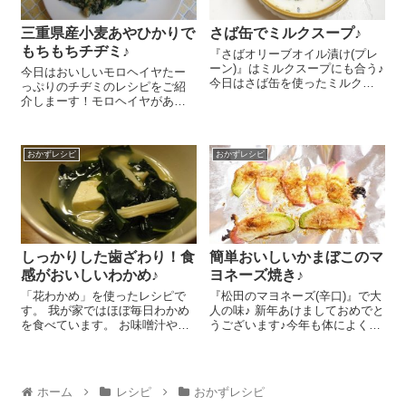
三重県産小麦あやひかりで
さば缶でミルクスープ♪
もちもちチヂミ♪
『さばオリーブオイル漬け(プレ
ーン)』はミルクスープにも合う♪
今日はおいしいモロヘイヤたー
今日はさば缶を使ったミルクス
っぷりのチヂミのレシピをご紹
ープのレシピをご紹介しま～す
介しまーす！モロヘイヤがあま
😉 鍋に水 250㏄を入れて火に
り好きではない我が家の子ども
かけ、小房に分けたしめじ 1/3
達も、このチヂミなら大好き(^-
株、2㎝幅の細切りにした白菜の
^)/ 1束のモロヘイヤがあっとい
葉...
おかずレシピ
おかずレシピ
う間になくなっちゃいますよ
ー。作り方も簡単です!(^^)! ...
しっかりした歯ざわり！食
簡単おいしいかまぼこのマ
感がおいしいわかめ♪
ヨネーズ焼き♪
「花わかめ」を使ったレシピで
『松田のマヨネーズ(辛口)』で大
す。 我が家ではほぼ毎日わかめ
人の味♪ 新年あけましておめでと
を食べています。 お味噌汁やわ
うございます♪今年も体によくて
かめスープに使ったり、鍋にも
おいしいレシピ、いっぱいご紹
入れるし、酢の物も大好き！ い
介していきたいと思います。ど
つも使っているのは『花わか
うぞよろしくお願いいたしま
め』です。 このわかめ、ふつう
す。 早速！皆さん、お正月にか
ホーム
レシピ
おかずレシピ
の乾燥わかめと違っ...
まぼこは余ってい...