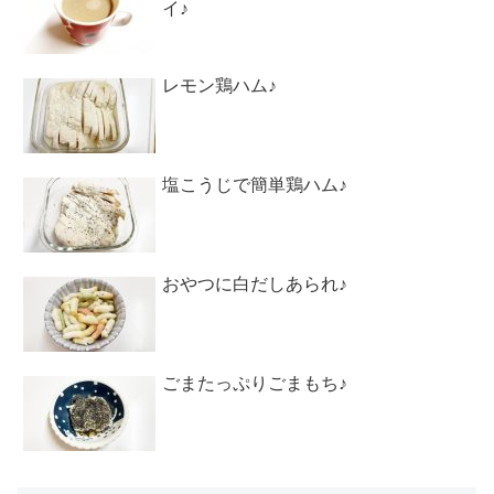
イ♪
レモン鶏ハム♪
塩こうじで簡単鶏ハム♪
おやつに白だしあられ♪
ごまたっぷりごまもち♪