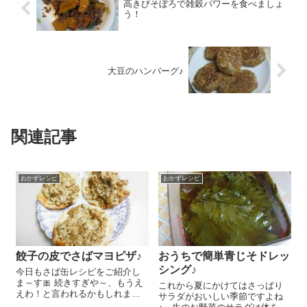
高きびそぼろで雑穀パワーを食べましょ
う！
大豆のハンバーグ♪
関連記事
おかずレシピ
おかずレシピ
餃子の皮でさばマヨピザ♪
おうちで簡単青じそドレッ
シング♪
今日もさば缶レシピをご紹介し
ま～す🎀 続きすぎや～、もうえ
これから夏にかけてはさっぱり
えわ！と言われるかもしれませ
サラダがおいしい季節ですよね
んが(^。^;) だっておいしいんで