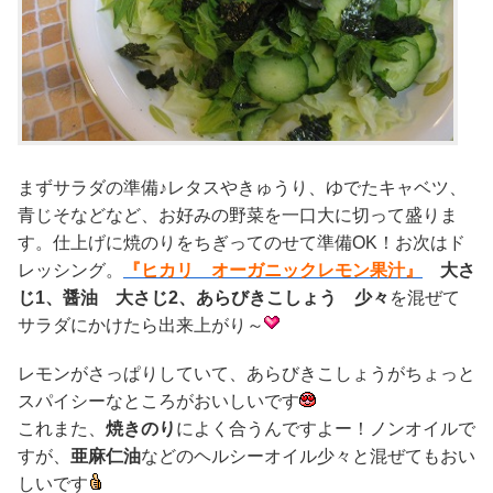
まずサラダの準備♪レタスやきゅうり、ゆでたキャベツ、
青じそなどなど、お好みの野菜を一口大に切って盛りま
す。仕上げに焼のりをちぎってのせて準備OK！お次はド
レッシング。
『ヒカリ オーガニックレモン果汁』
大さ
じ1、醤油 大さじ2、あらびきこしょう 少々
を混ぜて
サラダにかけたら出来上がり～
レモンがさっぱりしていて、あらびきこしょうがちょっと
スパイシーなところがおいしいです
これまた、
焼きのり
によく合うんですよー！ノンオイルで
すが、
亜麻仁油
などのヘルシーオイル少々と混ぜてもおい
しいです