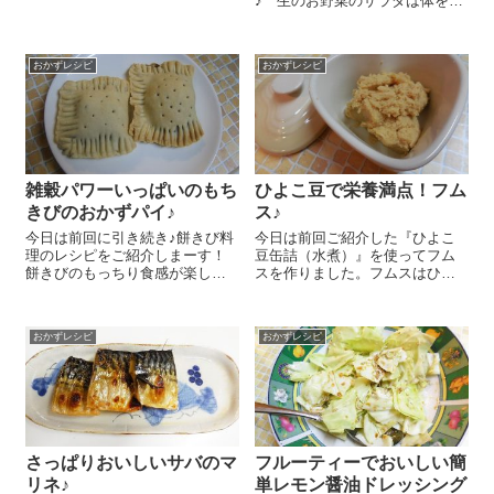
♪ 生のお野菜のサラダは体を冷
すもん… 長ネギの白い部分 1本
やすので食べ過ぎに気をつけな
分はみじん切りにしておきま
いといけないとは思いますが、
す。『とろさばみそ煮』 1/2缶
さっとゆでた春キャベツやスナ
をほぐして長ネギとマヨ...
おかずレシピ
おかずレシピ
ップエンドウなど、旬のお野菜
のサラダはいっぱい食べたいな
ぁ～ 食べる...
雑穀パワーいっぱいのもち
ひよこ豆で栄養満点！フム
きびのおかずパイ♪
ス♪
今日は前回に引き続き♪餅きび料
今日は前回ご紹介した『ひよこ
理のレシピをご紹介しまーす！
豆缶詰（水煮）』を使ってフム
餅きびのもっちり食感が楽しい
スを作りました。フムスはひよ
さっくりおいしいおかずパイで
こ豆をベースとしたペースト
すよ～😉 まず『餅きび』を炊き
で、良性の植物性たんぱく質が
ます。炊きやすい量で炊く方法
ぎっしり詰まっていて栄養満
おかずレシピ
おかずレシピ
をご紹介するので、残ったら冷
点！腹持ちがよく、パンに塗っ
凍保存したり他のお料理に使っ
たりクラッカーにのせて手軽に
てくだ...
食べられるので食欲の...
さっぱりおいしいサバのマ
フルーティーでおいしい簡
リネ♪
単レモン醤油ドレッシング