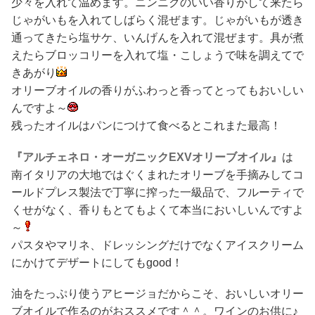
少々を入れて温めます。ニンニクのいい香りがして来たら
じゃがいもを入れてしばらく混ぜます。じゃがいもが透き
通ってきたら塩サケ、いんげんを入れて混ぜます。具が煮
えたらブロッコリーを入れて塩・こしょうで味を調えてで
きあがり
オリーブオイルの香りがふわっと香ってとってもおいしい
んですよ～
残ったオイルはパンにつけて食べるとこれまた最高！
『アルチェネロ・オーガニックEXVオリーブオイル』
は
南イタリアの大地ではぐくまれたオリーブを手摘みしてコ
ールドプレス製法で丁寧に搾った一級品で、フルーティで
くせがなく、香りもとてもよくて本当においしいんですよ
～
パスタやマリネ、ドレッシングだけでなくアイスクリーム
にかけてデザートにしてもgood！
油をたっぷり使うアヒージョだからこそ、おいしいオリー
ブオイルで作るのがおススメです＾＾。ワインのお供に♪