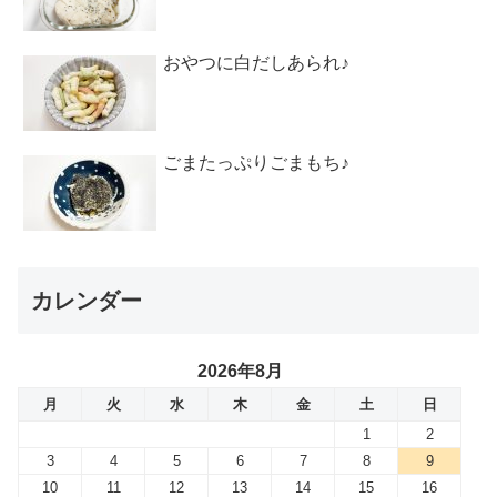
おやつに白だしあられ♪
ごまたっぷりごまもち♪
カレンダー
2026年8月
月
火
水
木
金
土
日
1
2
3
4
5
6
7
8
9
10
11
12
13
14
15
16