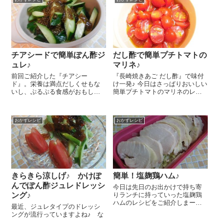
チアシードで簡単ぽん酢ジ
だし酢で簡単プチトマトの
ュレ♪
マリネ♪
前回ご紹介した『チアシー
『長崎焼きあご だし酢』で味付
ド』。栄養は満点だしくせもな
け一発♪ 今日はさっぱりおいしい
いし、ぷるぷる食感がおもしろ
簡単プチトマトのマリネのレシ
い！と気にいっちゃいましてあ
ピをご紹介しま～す😉 プチトマ
れこれ使ってみている私です(*ﾟ
ト 1パックは半分に切ります。
▽ﾟ*) 今日は簡単ぽん酢ジュレを
オリーブオイル 大さじ1、『長
おかずレシピ
おかずレシピ
作ってみましたよ～😉 作り方は
崎焼きあご だし酢』 大さじ4、
とーっても簡単です！お好みの
メー...
ぽ...
きらきら涼しげ♪ かけぽ
簡単！塩麹鶏ハム♪
んでぽん酢ジュレドレッシ
今日は先日のお出かけで持ち寄
ング♪
りランチに持っていった塩麹鶏
ハムのレシピをご紹介しまー
最近、ジュレタイプのドレッシ
す！とっても簡単なのにすごく
ングが流行っていますよね♪ な
おいしくて、皆さんに大好評だ