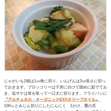
じゃがいも2個は1㎝角に切り、いんげんは3㎝長さに切っ
ておきます。ブロッコリーは子房に分けて固めに茹でてお
き、塩サケは骨を取って一口大に切ります。フライパンに
『アルチェネロ・オーガニックEXVオリーブオイル』
100㏄とみじん切りにしたにんにく 1かけ、鷹の爪