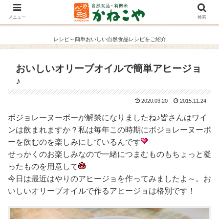
メニュー
検索
レシピ～簡単おいしい自然食品レシピをご紹介
おいしいオリーブオイルで簡単アヒージョ
♪
2020.03.20
2015.11.24
ボジョレーヌーボーが解禁になりましたね♪皆さんはワイ
ンは飲まれますか？私は毎年この時期にボジョレーヌーボ
ーを飲むのを楽しみにしているんです
せっかくのお楽しみなので一緒につまむものもちょっと凝
ったものを用意して
今日は最近はやりのアヒージョを作ってみましたよ～。お
いしいオリーブオイルで作るアヒージョは格別です！