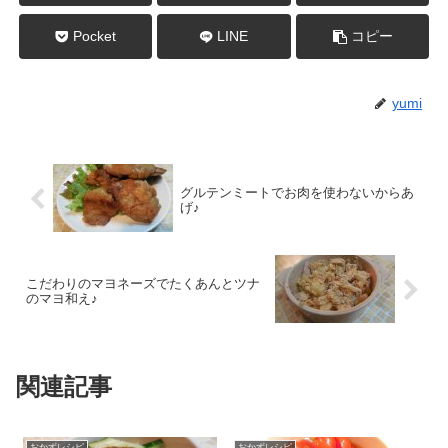
Pocket
LINE
コピー
yumi
グルテンミートでお肉を使わないからあ
げ♪
こだわりのマヨネーズでたくあんとツナ
のマヨ和え♪
関連記事
おかずレシピ
おかずレシピ