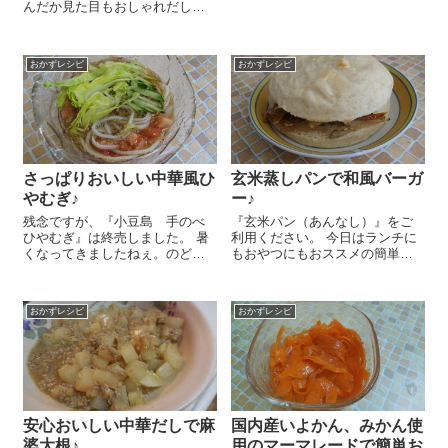
んだか見た目もおしゃれだし、
ったハムなのです😉 とりむね
きらきら涼しげで夏にぴったり
肉 1枚に対し、大さじ2の『海
だなぁ、と思い、自分でも作っ
の精 有機玄米塩麹』を揉みこ
てみましたよ～😉 ビックリする
んで2晩ほ...
おかずレシピ
おかずレシピ
くらい簡単でした＾＾。 鍋に
水 100㏄を入れて、粉寒天
1g...
さっぱりおいしい中華風ひ
玄米蒸しパンで和風バーガ
やむぎ♪
ー♪
残念ですが、『小豆島 手のべ
『玄米パン（あんなし）』をご
ひやむぎ』は終売しました。 暑
利用ください。 今日はランチに
くなってきましたねぇ。のどご
もおやつにもおススメの簡単和
しさっぱりの冷たい麺類が食べ
風バーガーのレシピをご紹介し
たくなっちゃう季節ですね♪さて
まーす😉 きんぴらごぼうやひじ
さて、今日はおいしい『小豆
き煮などの常備菜がおいしい和
おかずレシピ
おかずレシピ
島 手のべひやむぎ』を使った
風バーガーに変身しちゃうんで
さっぱりおいしい中華風ひ...
すよ～。これも和食によ...
安心おいしい中華だしで麻
国内産いよかん、みかん使
婆大根♪
用のマーマレードで簡単お