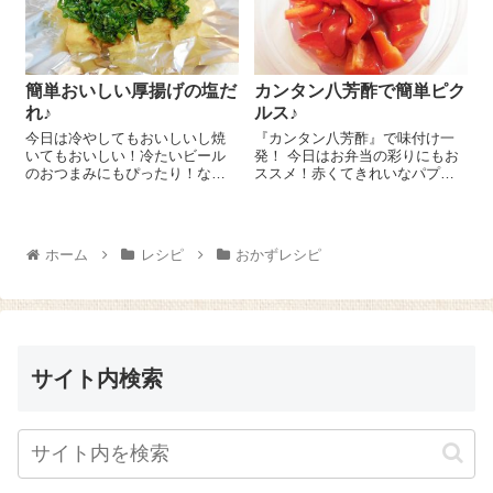
です＾...
簡単おいしい厚揚げの塩だ
カンタン八芳酢で簡単ピク
れ♪
ルス♪
今日は冷やしてもおいしいし焼
『カンタン八芳酢』で味付け一
いてもおいしい！冷たいビール
発！ 今日はお弁当の彩りにもお
のおつまみにもぴったり！な厚
ススメ！赤くてきれいなパプリ
揚げの塩だれのレシピをご紹介
カのマリネのレシピをご紹介し
しまーす 水 小さじ1に『中華だ
ま～す😉 パプリカ 1個は一口
し一番』 小さじ2を入れて溶か
大にカットして保存容器に入れ
し、ねぎ 大さじ4、ごま油 大
ます。そこに『カンタン八芳
ホーム
レシピ
おかずレシピ
さじ1、ブラックペッパー
酢』 をひたひたに...
少々...
サイト内検索