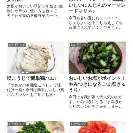
いしいにんじんのマーマレ
大根がおいしい季節ですねぇ♪煮
物にサラダに使い方も色々で、
ードマリネ♪
冬のわが家の常備野菜の一つで
今日も暑い夏におススメ＾＾。
す 今日はそんな旬の大根をおい
ちょちょいと下ごしらえして冷
しく食べられる麻婆大根のレシ
蔵庫に入れておくとできちゃ
ピをご紹介しまーす 作り方はと
う、しかも長持ちしちゃうおい
っても簡単！ポイントはおいし
しいにんじんのマーマレードマ
い中華だしの素なのですー＾
リネのレシピをご紹介しまーす
＾。 ...
おかずレシピ
おかずレシピ
😉 我が家の冷蔵庫はこんな常備
菜がいっぱい＾＾。暑くてしん
どい日は常備菜を...
塩こうじで簡単鶏ハム♪
おいしいお塩がポイント！
やみつきになるごま塩きゅ
『やさかの有機塩こうじ』で味
付け一発♪ 今日は簡単おいしい鶏
うり♪
ハムのレシピをご紹介しま～す
今日は今我が家で大人気のおか
😉 鶏むね肉(300gくらい) １枚
ず、やみつきになるごま塩きゅ
はお好みで皮をとって、『やさ
うりのレシピをご紹介しまーす
かの有機塩こうじ』を大さじ
😉 今日の晩御飯はきゅうり2本
1、バジル 小さじ1を両面によ
使って作りましたが、またたく
くすり...
間になくなってしまいました
おかずレシピ
おかずレシピ
(*^^)v 混ぜるだけですごく簡単な
んだけど、すごーくおいしいの