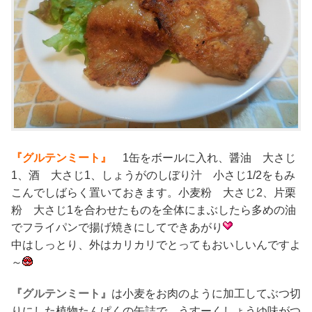
『グルテンミート』
1缶をボールに入れ、醤油 大さじ
1、酒 大さじ1、しょうがのしぼり汁 小さじ1/2をもみ
こんでしばらく置いておきます。小麦粉 大さじ2、片栗
粉 大さじ1を合わせたものを全体にまぶしたら多めの油
でフライパンで揚げ焼きにしてできあがり
中はしっとり、外はカリカリでとってもおいしいんですよ
～
『グルテンミート』
は小麦をお肉のように加工してぶつ切
りにした植物たんぱくの缶詰で、うすーくしょうゆ味がつ