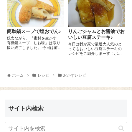
しまーす😉 漬けておくだけなの
^)/ にんじん5cmくらいは半...
で簡単♪一度...
簡単鍋スープで塩おでん♪
りんごジャムとお醤油でお
いしい豆腐ステーキ♪
残念ながら、『素材を生かす
有機鍋スープ しお味』は取り
今日は我が家で最近大人気のと
扱い終了しました。 今日は前回
ってもおいしい豆腐ステーキの
ご紹介した『素材を生かす 有
レシピをご紹介しまーす！ポイ
機鍋スープ しお味』を使って
ントはなんといっても『環境栽
塩おでんを作ってみました。味
培 りんごジャム』です😉 え、
付けは一発で決まるのでコトコ
ジャム！？って思われるでしょ
ト煮るだけで簡単においし...
う～？でも、このジャムだから
ホーム
レシピ
おかずレシピ
こそのおいしさなんですよ～ 木
綿豆腐...
サイト内検索