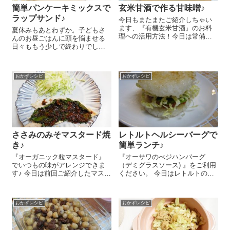
簡単パンケーキミックスで
玄米甘酒で作る甘味噌♪
ラップサンド♪
今日もまたまたご紹介しちゃい
ます、『有機玄米甘酒』のお料
夏休みもあとわずか。子どもさ
理への活用方法！今日は常備用
んのお昼ごはんに頭を悩ませる
の甘味噌のレシピですー。お弁
日々ももう少しで終わりでしょ
当のおかずにツナとキャベツの
うか(笑)。今日は子どもさんと一
甘味噌和えを作りましたよ～ ま
緒に楽しく作るのもよし、おで
ずは甘味噌の作り方♪といっても
かけにもっていくのもよしの簡
とっても簡単！お好みのお味噌
おかずレシピ
おかずレシピ
単ラップサンドのレシピをご紹
と『オー...
介しまーす 中に包むものでお惣
菜系にもデ...
ささみのみそマスタード焼
レトルトヘルシーバーグで
き♪
簡単ランチ♪
『オーガニック粒マスタード』
『オーサワのべジハンバーグ
でいつもの味がアレンジできま
（デミグラスソース) 』をご利用
す♪ 今日は前回ご紹介したマスタ
ください。 今日はレトルトのハ
ードを使ったささみのみそマス
ンバーグを使って簡単に作れる
タード焼きをご紹介しま～す😉
けど、ちょっぴりおしゃれなヘ
ささみ 250gは筋をとって半分
ルシーライスバーガーのレシピ
おかずレシピ
おかずレシピ
の厚みに開き、手やめん棒など
をご紹介しまーす(^_-)-☆ お茶碗
で軽くたた...
1杯分...