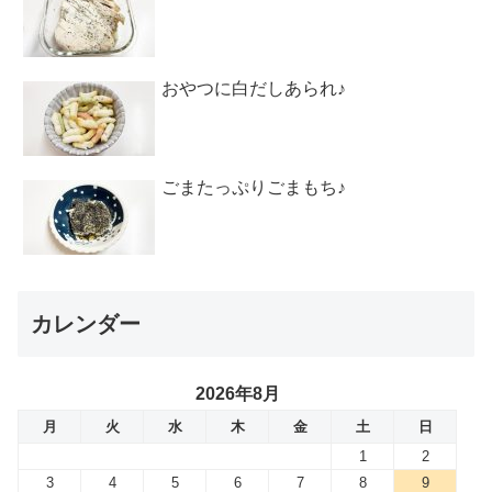
おやつに白だしあられ♪
ごまたっぷりごまもち♪
カレンダー
2026年8月
月
火
水
木
金
土
日
1
2
3
4
5
6
7
8
9