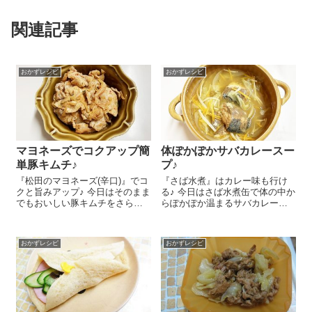
関連記事
おかずレシピ
おかずレシピ
マヨネーズでコクアップ簡
体ぽかぽかサバカレースー
単豚キムチ♪
プ♪
『松田のマヨネーズ(辛口)』でコ
『さば水煮』はカレー味も行け
クと旨みアップ♪ 今日はそのまま
る♪ 今日はさば水煮缶で体の中か
でもおいしい豚キムチをさらに
らぽかぽか温まるサバカレース
おいしくしちゃう！マヨ炒め豚
ープのレシピをご紹介しま～す
キムチのレシピをご紹介しま～
😉 玉ねぎ 半分、にんじん 5
す😉 フライパンに『松田のマヨ
㎝、キャベツの葉 2枚は千切り
おかずレシピ
おかずレシピ
ネーズ(辛口)』 大さじ1.5を入
にします。鍋に水 400㏄を入れ
れて...
て石突を...