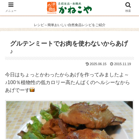
メニュー
検索
レシピ～簡単おいしい自然食品レシピをご紹介
グルテンミートでお肉を使わないからあげ
♪
2025.06.15
2015.11.19
今日はちょっとかわったからあげを作ってみましたよ～
♪100％植物性の低カロリー高たんぱくのヘルシーなから
あげでーす