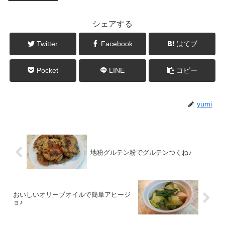
シェアする
Twitter
Facebook
はてブ
Pocket
LINE
コピー
yumi
地粉グルテン粉でグルテンつくね♪
おいしいオリーブオイルで簡単アヒージ
ョ♪