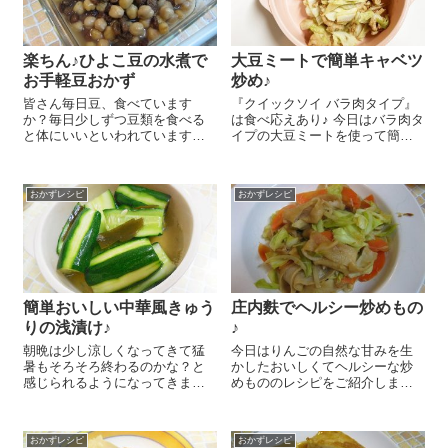
楽ちん♪ひよこ豆の水煮で
大豆ミートで簡単キャベツ
お手軽豆おかず
炒め♪
皆さん毎日豆、食べています
『クイックソイ バラ肉タイプ』
か？毎日少しずつ豆類を食べる
は食べ応えあり♪ 今日はバラ肉タ
と体にいいといわれていますよ
イプの大豆ミートを使って簡単
ね♪でも、豆類は煮るのに時間が
キャベツ炒めのレシピをご紹介
かかるのが困るところ～。ふと
しま～す😉 キャベツの葉 大き
思い立ったり、時間のないとき
目３枚は一口大に切ります。
おかずレシピ
おかずレシピ
にはついつい豆を摂るのを忘れ
『クイックソイ バラ肉タイ
てしまう私です(*'▽') 鍋に『ひ
プ』 1袋は醤油...
よ...
簡単おいしい中華風きゅう
庄内麩でヘルシー炒めもの
りの浅漬け♪
♪
朝晩は少し涼しくなってきて猛
今日はりんごの自然な甘みを生
暑もそろそろ終わるのかな？と
かしたおいしくてヘルシーな炒
感じられるようになってきまし
めもののレシピをご紹介しまー
たね。でも9月もまだまだ暑い日
す😉 りんごのやさしい甘みが高
が続きそう。。。今日は作り置
たんぱく、低カロリーの『きざ
きできてさっぱりおいしいきゅ
み庄内麩』にまろやかに絡んで
おかずレシピ
おかずレシピ
うりの浅漬けのレシピをご紹介
とってもおいしいんですよ～(^-