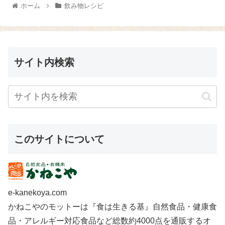
詰めて自分でキャラメルソース
(なめらか)』 100g、無塩のトマ
ホーム
飲み物レシピ
を作ってお菓子作りに使った
トジュース 100㏄をよく混ぜ...
り…すればい...
サイト内検索
このサイトについて
e-kanekoya.com
かねこやのモットーは『食は生きる基』自然食品・健康食
品・アレルギー対応食品など総数約4000点を通販するオ