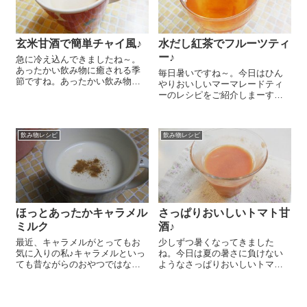
玄米甘酒で簡単チャイ風♪
水だし紅茶でフルーツティ
ー♪
急に冷え込んできましたね～。
あったかい飲み物に癒される季
毎日暑いですね～。今日はひん
節ですね。あったかい飲み物は
やりおいしいマーマレードティ
心もほぐれて幸せ♪今日は簡単に
ーのレシピをご紹介しまーす😉
作れる玄米甘酒のチャイ風をご
夏はすっきりおいしい水だし紅
紹介しまーす 小鍋に水 70㏄を
茶がおススメ！ まずは水だし紅
入れ、紅茶のティーバッグ1袋を
茶を作ります。『有機紅茶20TB
少し煮だして豆乳または牛乳を
飲み物レシピ
飲み物レシピ
オーガニック ダージリン』 1つ
7...
あたり200m?の水の割...
ほっとあったかキャラメル
さっぱりおいしいトマト甘
ミルク
酒♪
最近、キャラメルがとってもお
少しずつ暑くなってきました
気に入りの私♪キャラメルといっ
ね。今日は夏の暑さに負けない
ても昔ながらのおやつではなく
ようなさっぱりおいしいトマト
て、”キャラメル風味のお菓子”で
甘酒を作ってみました～😉 混ぜ
す。あのほろ苦いキャラメルの
るだけでとっても簡単ですよ
風味がたまらないー！砂糖を煮
～。 『オーサワの有機玄米甘酒