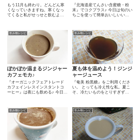
もう11月も終わり。どんどん寒
『北海道産てんさい含蜜糖・粉
くなっていきますね。寒くなっ
末』でコクプラス♪ 今日は旬のい
てくると私がせっせと飲むよう
ちごを使って簡単おいしいいち
にしているのが生姜紅茶です。
ご酒のレシピをご紹介しま～す
もともとひどい冷え性なので、
😉 冷凍保存用のジッパーバッグ
朝から夜寝るまで1日2～3杯は飲
に洗ってへたをとり水分をふき
飲み物レシピ
飲み物レシピ
んで体の中から温めるように心
取ったいちご 250g、『北海道
がけているんですよ(#^.^#) ...
産てんさい...
ぽかぽか温まるジンジャー
夏も体を温めよう！ジンジ
カフェモカ♪
ャージュース
『オーガニックフェアトレード
『奄美 粉黒糖』をご利用くださ
カフェインレスインスタントコ
い。 とっても冷え性な私。夏こ
ーヒー』は夜にも飲める♪ 今日は
そ、冷たいものをとりすぎず体
ぽかぽか体が温まるジンジャー
を温めなければ！と思うのです
カフェモカのレシピをご紹介し
が、暑さに負けてついつい… 少
ま～す😉 マグカップに『オーガ
しでも何とかしたいなぁ、と思
飲み物レシピ
飲み物レシピ
ニックフェアトレードカフェイ
い、たっぷりしょうがを使った
ンレスインス...
ジンジャージュースを...