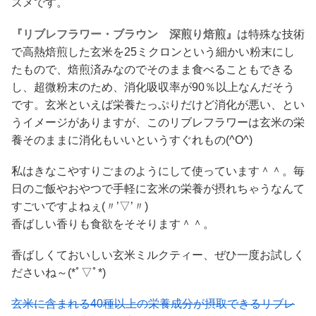
スメです。
『リブレフラワー・ブラウン 深煎り焙煎』
は特殊な技術
で高熱焙煎した玄米を25ミクロンという細かい粉末にし
たもので、焙煎済みなのでそのまま食べることもできる
し、超微粉末のため、消化吸収率が90％以上なんだそう
です。玄米といえば栄養たっぷりだけど消化が悪い、とい
うイメージがありますが、このリブレフラワーは玄米の栄
養そのままに消化もいいというすぐれもの(^O^)
私はきなこやすりごまのようにして使っています＾＾。毎
日のご飯やおやつで手軽に玄米の栄養が摂れちゃうなんて
すごいですよねぇ(〃’▽’〃)
香ばしい香りも食欲をそそります＾＾。
香ばしくておいしい玄米ミルクティー、ぜひ一度お試しく
ださいね～(*ﾟ▽ﾟ*)
玄米に含まれる40種以上の栄養成分が摂取できるリブレ