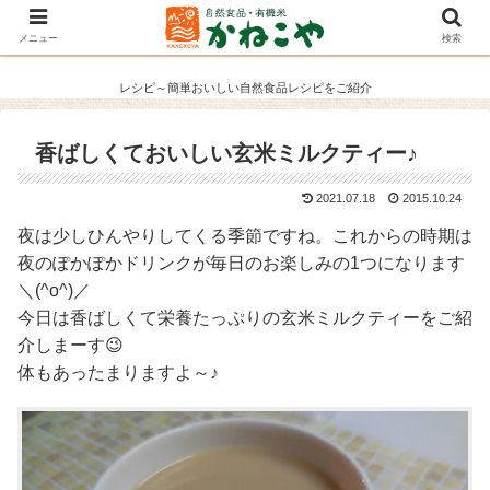
メニュー
検索
レシピ～簡単おいしい自然食品レシピをご紹介
香ばしくておいしい玄米ミルクティー♪
2021.07.18
2015.10.24
夜は少しひんやりしてくる季節ですね。これからの時期は
夜のぽかぽかドリンクが毎日のお楽しみの1つになります
＼(^o^)／
今日は香ばしくて栄養たっぷりの玄米ミルクティーをご紹
介しまーす😉
体もあったまりますよ～♪