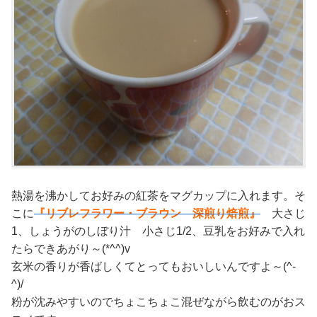
熱湯を沸かしてお好みの紅茶をマグカップに入れます。そ
こに
『リブレフラワー・ブラウン 深煎り焙煎』
大さじ
1、しょうがのしぼり汁 小さじ1/2、豆乳をお好みで入れ
たらできあがり～(*^^)v
玄米の香りが香ばしくてとってもおいしいんですよ～(^-
^)/
粉が沈みやすいのでちょこちょこ混ぜながら飲むのがおス