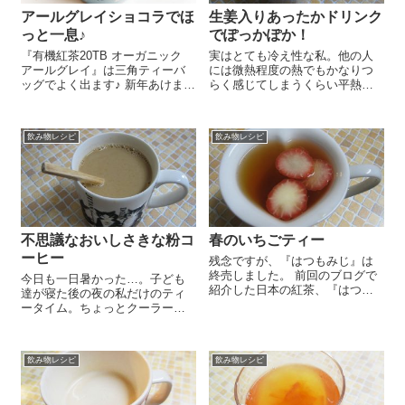
アールグレイショコラでほ
生姜入りあったかドリンク
っと一息♪
でぽっかぽか！
『有機紅茶20TB オーガニック
実はとても冷え性な私。他の人
アールグレイ』は三角ティーバ
には微熱程度の熱でもかなりつ
ッグでよく出ます♪ 新年あけまし
らく感じてしまうくらい平熱も
ておめでとうございます♪ 今日は
低いし、冬はとても寒くていつ
ほっと一息つきたいときにおス
もつらいんです。そこで、今年
スメのアールグレイショコラの
はかなり意識して体を温めるも
飲み物レシピ
飲み物レシピ
レシピをご紹介しま～す😉 小鍋
のを食べるようにしています。
に水...
中でも、一番気軽に摂れるのが
生姜入りのあった...
不思議なおいしさきな粉コ
春のいちごティー
ーヒー
残念ですが、『はつもみじ』は
終売しました。 前回のブログで
今日も一日暑かった…。子ども
紹介した日本の紅茶、『はつも
達が寝た後の夜の私だけのティ
みじ』。フルーツティーにも合
ータイム。ちょっとクーラーも
うかも、と書かせてもらったの
入れつつ、ゆったり、まったり
だけど、そう書いたら無性に試
(#^.^#) まず『オーガニックコー
してみたくなってやってみちゃ
ヒー（粉）』を使っておいしい
いました(#^.^#) ...
飲み物レシピ
飲み物レシピ
コーヒーを入れます♪有機JAS認
定の安心コーヒーで香ばしい...