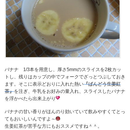
バナナ 1/3本を用意し、厚さ5mmのスライスを2枚カッ
トし、残りはカップの中でフォークでざっとつぶしておき
ます。そこに表示どおりに入れた熱い
『ばんどう生姜紅
茶』
を注ぎ、牛乳をお好みの量入れ、スライスしたバナナ
を浮かべたら出来上がり
バナナの甘い香りがほんのり効いていて飲みやすくてとっ
てもおいしいんですよ～
生姜紅茶が苦手な方にもおススメですね＾＾。