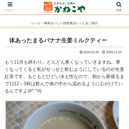
メニュー
検索
レシピ～簡単おいしい自然食品レシピをご紹介
体あったまるバナナ生姜ミルクティー
2020.03.29
2009.11.24
もう11月も終わり。どんどん寒くなっていきますね。寒
くなってくると私がせっせと飲むようにしているのが生姜
紅茶です。もともとひどい冷え性なので、朝から夜寝るま
で1日2～3杯は飲んで体の中から温めるように心がけてい
るんですよ(#^.^#)