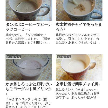
す...
たらできあがり&#x1f...
タンポポコーヒーでピーナ
玄米甘酒チャイであったま
ッツコーヒー♪
ろう♪
残念ながら、『タンポポティ
昨日から娘がインフルエンザに
ポポ』は終売しました。 『穀物
感染し、引きこもり中です。食
飲料たんぽぽ』をご利用くださ
欲は割とあるんですが、やはり
い。 最近すっかり『タンポポテ
いつもよりは少ない目。少ない
ィ ポポ』にはまってまし
食事でも、少しでも元気になれ
て。。。色々な飲み方を楽しん
そうなものを食べさせているん
飲み物レシピ
飲み物レシピ
でおります♪ 今日はまた一味違
ですが、やっぱり一番は飲む点
う楽しみ方をご紹介しちゃ...
滴、と言われる『玄米甘酒』か
な！？と思い、玄...
かき氷しろっぷと豆乳でい
玄米甘酒で簡単チャイ風♪
ちごヨーグルト風ドリンク
急に冷え込んできましたね～。
♪
あったかい飲み物に癒される季
節ですね。あったかい飲み物は
『かき氷シロップ いちご（国
心もほぐれて幸せ♪今日は簡単に
産）』 をご利用ください。 少し
作れる玄米甘酒のチャイ風をご
暑さもましになってきました