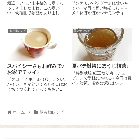
最近、いよいよ本格的に寒くな
『シナモンパウダー』は使いや
ってきましたよね。この寒い
すい♪ 今日は寒い時期におスス
中、幼稚園で参観がありまし
メ！体ぽかぽかシナモンティー
た。しかも、地域ウォークラリ
のレシピをご紹介しま～す😉 テ
ー 幼稚園の外を子ども達と一緒
ィーバッグやリーフの茶葉を使
に色んなチェックポイントをク
ってアップルティーを少し濃い
飲み物レシピ
飲み物レシピ
リアしながら1時間半ほど歩き回
めに入れます。ここに牛乳（も
るんです。河原で51gの石を探し
しくは豆乳やアー...
たり、草花で...
スパイシーさもお好みで♪
夏バテ対策にほうじ梅茶♪
お家でチャイ♪
『特別栽培 紅玉ねり梅（チュー
ブ）』で手軽に作れる♪ 今日は夏
『クローブ ホール（粒）』のス
バテ対策、暑さ対策におススメ
パイシーさが効いてる♪ 今日はお
のほうじ梅茶のレシピをご紹介
うちでつくれてとってもおいし
しま～す😉 ほうじ茶 120㏄、
い！チャイのレシピをご紹介し
に『特別栽培 紅玉ねり梅（チュ
ま～す😉 お茶パックにシナモ
ーブ）』 チューブで5㎝くら
ン 小さじ1、『クローブ ホー
い、メー...
ル（粒）』を2粒、ナツメグ
ホーム
飲み物レシピ
少々を入れま...