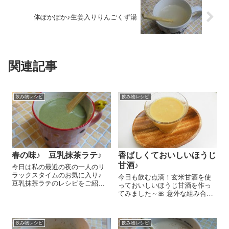
体ぽかぽか♪生姜入りりんごくず湯
関連記事
飲み物レシピ
飲み物レシピ
春の味♪ 豆乳抹茶ラテ♪
香ばしくておいしいほうじ
甘酒♪
今日は私の最近の夜の一人のリ
ラックスタイムのお気に入り♪
今日も飲む点滴！玄米甘酒を使
豆乳抹茶ラテのレシピをご紹介
っておいしいほうじ甘酒を作っ
しまーす！甘みと苦味が絶妙の
てみました～🎀 意外な組み合わ
バランスでとってもおいしいん
せに思えますがとってもおいし
ですよ～😉 カップに『有機抹茶
いですよ♪ 『オーサワの有機玄米
（缶入り）』 小さじ1、はちみ
甘酒(なめらか)』 100gに濃いめ
つ 大さじ1を入れてよく混ぜま
飲み物レシピ
飲み物レシピ
にいれたほうじ茶 同量を混ぜ