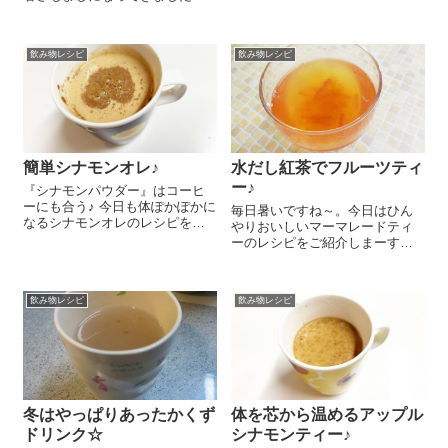
紹介しまーす 小鍋に水 70㏄を
が、まだまだ昼間は暑いです
入れ、紅茶のティーバッグ1袋を
ね。今日はさっぱりおいしいい
少し煮だして豆乳または牛乳を
ちごヨーグルト風ドリンクのレ
7...
飲み物レシピ
飲み物レシピ
シピをご紹介しまーす！さっぱ
り飲みやすくて今の季節にぴ...
簡単シナモンオレ♪
水だし紅茶でフルーツティ
ー♪
『シナモンパウダー』はコーヒ
ーにも合う♪ 今日も体ぽかぽかに
毎日暑いですね～。今日はひん
なるシナモンオレのレシピをご
やりおいしいマーマレードティ
紹介しま～す😉 お好みの分量で
ーのレシピをご紹介しまーす😉
カフェオレを入れて、『シナモ
夏はすっきりおいしい水だし紅
ンパウダー』を少々ぱらっと振
茶がおススメ！ まずは水だし紅
ったらできあがり💖 シナモンと
茶を作ります。『有機紅茶20TB
コーヒーも相...
飲み物レシピ
飲み物レシピ
オーガニック ダージリン』 1つ
あたり200m?の水の割...
冬はやっぱりあったかくず
体を芯から温めるアップル
ドリンク☆
シナモンティー♪