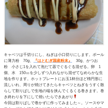
キャベツは千切りにし、ねぎは小口切りにします。ボール
に薄力粉 70g、
『はとむぎ国産粉末』
30g、かつお
粉 小さじ1を入れて泡だて器でぐるぐる混ぜる。卵 1
個、水 150㏄を少しずつ入れながら混ぜてなめらかな生
地を作ります。ホットプレートにお玉1杯分ほど楕円形に
流しいれ、周りが焼けてきたらキャベツとねぎをうすく散
らして割りばしで生地の端を挟んでくるくる巻きます。巻
き終わりを下にして焼いたらできあがり
今回は割りばしで巻かずに作ってみました～。ソースやマ