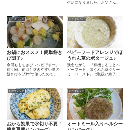
肉も。でも今日はちょっと変化
生活になりました。お父さんの
をつけて！『鶴の子大豆』を入
お弁当は毎日作っていました
れてみましたー 大豆といえば和
が、娘のお弁当はちょっと気を
風ヘルシーメニューの定番です
使う～。でも朝早いのであれこ
よね～。でも、洋風メニューに
おかずレシピ
おかずレシピ
れ作る余裕がないので、簡単お
もかなり合...
かずを研究しているここのとこ
ろです(o^-'...
お鍋におススメ！簡単餅き
ベビーフードアレンジでほ
び団子♪
うれん草のポタージュ♪
今回ももちきびレシピですー。
残念ながら、『有機まるごとベ
前々回、前回と炊きやすい量の
ビーフード ほうれん草クリー
餅きびを1/3ずつ使ったので、今
ミーペースト』は取扱い終了と
日のレシピで全部消費できるは
なりました。 今日はベビーフー
ず＾＾。今日は一番簡単！？お
ドのアレンジを研究してみまし
鍋に入れるともっちりおいしい
た(笑) まだ小さい赤ちゃんの離
おかずレシピ
おかずレシピ
餅きび団子😉 雑穀パワー、どん
乳食、栄養を考えたり噛む練習
どん頂いちゃいましょう♪ まず
のために固さを月齢に...
『...
おから効果で水切り不要！
オートミール入りヘルシー
簡単豆腐ハンバーグ♪
ハンバーグ♪