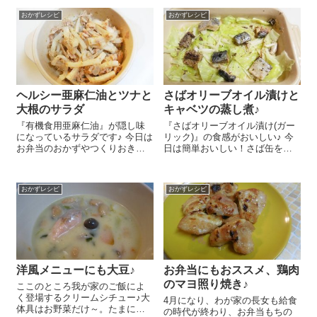
ピをご紹介しまーす 作り方はと
す。酢 小さじ1、『特別栽培 紅
おかずレシピ
おかずレシピ
っても簡単！ポイントはおいし
玉ねり梅（チューブ）』 チュ
い中華だしの素なのですー＾
ーブで...
＾。 ...
ヘルシー亜麻仁油とツナと
さばオリーブオイル漬けと
大根のサラダ
キャベツの蒸し煮♪
『有機食用亜麻仁油』が隠し味
『さばオリーブオイル漬け(ガー
になっているサラダです♪ 今日は
リック)』の食感がおいしい♪ 今
お弁当のおかずやつくりおきに
日は簡単おいしい！さば缶を使
もおススメの簡単ツナと大根の
ったキャベツの蒸し煮のレシピ
サラダのレシピをご紹介しま～
をご紹介しま～す😉 キャベツ
す😉 ささっと作れてとっても簡
3枚は4㎝角にざく切りします。
おかずレシピ
おかずレシピ
単！ 大根 5㎝くらいは5㎜くら
『さば缶オリーブオイル漬け(ガ
いの拍子切...
ーリック...
洋風メニューにも大豆♪
お弁当にもおススメ、鶏肉
のマヨ照り焼き♪
ここのところ我が家のご飯によ
く登場するクリームシチュー♪大
4月になり、わが家の長女も給食
体具はお野菜だけ～。たまに鶏
の時代が終わり、お弁当もちの