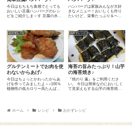
今日はもちもち食感でとっても
ハンバーグは家族みんなが大好
おいしい豆腐ハンバーグのレシ
きなメニュー！おいしくも作り
ピをご紹介しま～す 豆腐の水切
たいけど、栄養たっぷり＆ヘル
り不要なので思い立ったらすぐ
シーにも作りたいなぁ、と思
できてとっても簡単！ ボールに
い、いつもあれこれ工夫してみ
木綿豆腐 1丁、『おからパウダ
るんですが、今日はオートミー
おかずレシピ
おかずレシピ
ー』 大さじ3、片栗粉 大さじ
ルをたっぷり入れてオートミー
4、塩 小さじ1/2、刻んだ大...
ル入りハンバーグにしてみまし
た～😉 オートミー...
グルテンミートでお肉を使
海苔の旨みたっぷり！山芋
わないからあげ♪
の海苔焼き♪
今日はちょっとかわったからあ
『焼のり 薫』をご利用くださ
げを作ってみましたよ～♪100％
い。 今日は簡単なのにおいしく
植物性の低カロリー高たんぱく
て見栄えもする山芋の海苔焼き
のヘルシーなからあげでーす
のレシピをご紹介しまーす！ポ
『グルテンミート』 1缶をボー
イントはおいしい海苔を使うこ
ルに入れ、醤油 大さじ1、酒
と(*^^)v まず山芋10cm～15cmく
大さじ1、しょうがのしぼり汁
らいのものを皮をむいてすりお
ホーム
レシピ
おかずレシピ
小さじ1/2をもみこんでしば...
ろ...