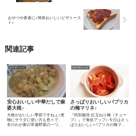
おやつや夜食に♪簡単おいしいピザトース
ト♪
関連記事
おかずレシピ
おかずレシピ
安心おいしい中華だしで麻
さっぱりおいしいパプリカ
婆大根♪
の梅マリネ♪
大根がおいしい季節ですねぇ♪煮
『特別栽培 紅玉ねり梅（チュー
物にサラダに使い方も色々で、
ブ）』で食欲アップ♪ 今日はさっ
冬のわが家の常備野菜の一つで
ぱりおいしいパプリカの梅マリ
す 今日はそんな旬の大根をおい
ネのレシピをご紹介しま～す😉
しく食べられる麻婆大根のレシ
パプリカ 1個は一口大に切りま