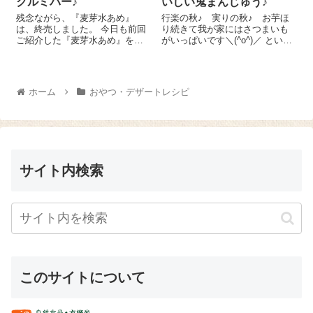
クルミバー♪
いしい鬼まんじゅう♪
残念ながら、『麦芽水あめ』
行楽の秋♪ 実りの秋♪ お芋ほ
は、終売しました。 今日も前回
り続きて我が家にはさつまいも
ご紹介した『麦芽水あめ』を使
がいっぱいです＼(^o^)／ という
ったレシピをご紹介します♪粘度
ことで、今日のおやつにさつま
が高いからナッツ類をまとめる
いもたっぷりの鬼まんじゅうを
のも簡単なんですよね～(o^-')b
作りました～😉 すっごく簡単に
準備するのはポン菓子 20g、コ
作れちゃうのもうれしいところ
ホーム
おやつ・デザートレシピ
コナ...
＾＾。 さつまいも 500...
サイト内検索
このサイトについて