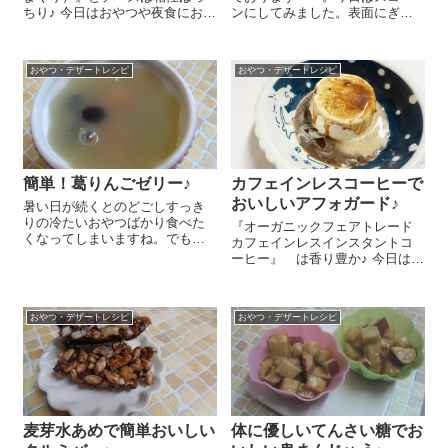
ちり♪ 今日はおやつや夜食におス
ンにしてみました。表面にぎっ
スメの栗のスイーツピザのレシ
しりのせてプチプチ食感を楽し
ピをご紹介しま～す😉 餃子の皮
みつつ、チアシードの栄養を頂
（もしくはしゅうまいの皮）を
けちゃいますよ～😉 ボールに薄
おやつ・デザートレシピ
おやつ・デザートレシピ
アルミホイルの上にのせます。
力粉 100g、てんさい糖 大さ
『有機栽培天...
じ1、ベーキングパウダー 小さ
じ...
簡単！葛りんごゼリー♪
カフェインレスコーヒーで
おいしいアフォガード♪
暑い日が続くとのどごしすっき
りの冷たいおやつばかり食べた
『オーガニックフェアトレード
くなってしまいますね。でも、
カフェインレスインスタントコ
冷たいものは体を冷やす
ーヒー』 は香り豊か♪ 今日はイ
し。。。そうだ！体を温める葛
ンスタントコーヒーを使ってあ
粉でゼリー作ってみよう♪ と思
っという間にできちゃうアフォ
いまして、今日のおやつに作っ
ガードのレシピをご紹介しま～
てみました😉 鍋にりんごジュー
おやつ・デザートレシピ
おやつ・デザートレシピ
す😉 『オーガニックフェアトレ
ス 300c...
ード カフェ...
麦芽水あめで簡単おいしい
体に優しいてんさい糖でお