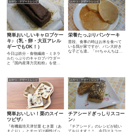
の作り方は市販のこしあん150...
おやつ・デザートレシピ
おやつ・デザートレシピ
㎝角くらいに刻んだ『有機栽培
天津甘栗 むき...
簡単おいしいキャロブケー
栄養たっぷりパンケーキ
キ♪（乳・卵・大豆アレル
普段、食事の時はお米を食べて
ギーでもOK！）
いる我が家ですが、パン大好き
な子ども達。「○○ちゃんちは毎
今日は鉄分・食物繊維・ミネラ
朝パンなんやって！私も朝ごは
ルたっぷりのキャロブパウダー
んパンがいい～！」と言ってく
と『国内産薄力完粒粉』を使っ
ることもあります。「朝はごは
たおいしくてヘルシーなチョコ
んよ！元気出るし頭も働く
レート風ケーキのレシピをご紹
よ！」っていうと、納得はして
介しまーす＼(^o^)／ ボールに
くれるのだけど、や...
おやつ・デザートレシピ
おやつ・デザートレシピ
『国内産薄力完粒粉』 100g、
タピオカ粉 50g、キャロブパ
ウ...
簡単おいしい！栗のスイー
チアシードぎっしりスコー
ツピザ♪
ン♪
『有機栽培天津甘栗 むき栗（あ
『チアシード』のレシピが続い
まぐり）』とチーズは相性ばっ
ております＾＾。今日はスコー