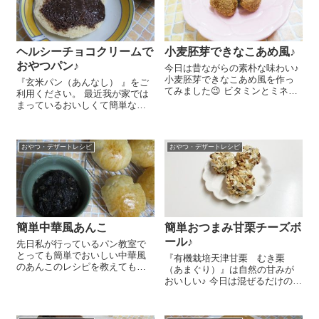
ヘルシーチョコクリームで
小麦胚芽できなこあめ風♪
おやつパン♪
今日は昔ながらの素朴な味わい♪
小麦胚芽できなこあめ風を作っ
『玄米パン（あんなし） 』をご
てみました😉 ビタミンとミネラ
利用ください。 最近我が家では
ル、食物繊維たっぷりのヘルシ
まっているおいしくて簡単なお
ーおやつですね～＾＾。 はちみ
やつをご紹介しまーす！それは
つ もしくはてんさい糖シロッ
『オーサワの玄米蒸しパン（プ
プ 30gに『小麦胚芽粉末』
レーン）』＋ヘルシーチョコク
45gを入れてよく混ぜ、手でこ...
おやつ・デザートレシピ
おやつ・デザートレシピ
リームの組み合わせ～😉 すごい
シンプルなんですが...
簡単中華風あんこ
簡単おつまみ甘栗チーズボ
ール♪
先日私が行っているパン教室で
とっても簡単でおいしい中華風
『有機栽培天津甘栗 むき栗
のあんこのレシピを教えてもら
（あまぐり）』は自然の甘みが
いました。本当においしかった
おいしい♪ 今日は混ぜるだけの簡
ので、今日はおうちのあんぱん
単おつまみ、甘栗チーズボール
にこの中華風あんこ入れて作っ
のレシピをご紹介しま～す😉 個
てみました(#^.^#) 中華風あんこ
包装のクリームチーズ 1個に5