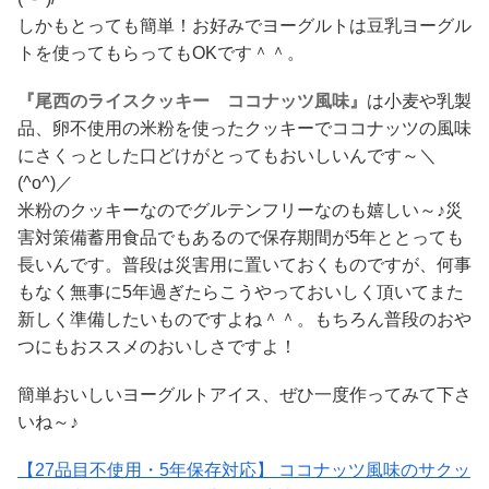
しかもとっても簡単！お好みでヨーグルトは豆乳ヨーグル
トを使ってもらってもOKです＾＾。
『尾西のライスクッキー ココナッツ風味』
は小麦や乳製
品、卵不使用の米粉を使ったクッキーでココナッツの風味
にさくっとした口どけがとってもおいしいんです～＼
(^o^)／
米粉のクッキーなのでグルテンフリーなのも嬉しい～♪災
害対策備蓄用食品でもあるので保存期間が5年ととっても
長いんです。普段は災害用に置いておくものですが、何事
もなく無事に5年過ぎたらこうやっておいしく頂いてまた
新しく準備したいものですよね＾＾。もちろん普段のおや
つにもおススメのおいしさですよ！
簡単おいしいヨーグルトアイス、ぜひ一度作ってみて下さ
いね～♪
【27品目不使用・5年保存対応】 ココナッツ風味のサクッ