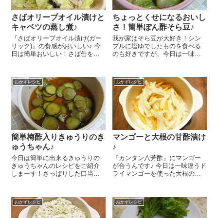
さばオリーブオイル漬けと
ちょっとくせになるおいし
キャベツの蒸し煮♪
さ！簡単ぽん酢そら豆♪
『さばオリーブオイル漬け(ガー
我が家はそら豆が大好き！シン
リック)』の食感がおいしい♪ 今
プルに塩ゆでしたものを食べる
日は簡単おいしい！さば缶を使
のも好きですが、今日は一味変
ったキャベツの蒸し煮のレシピ
えてぽん酢漬けにしてみたとこ
をご紹介しま～す😉 キャベツ
ろ、なんともおいしい～(^-^)/ 作
3枚は4㎝角にざく切りします。
り方も簡単なのです！やめられ
おかずレシピ
おかずレシピ
『さば缶オリーブオイル漬け(ガ
ない、止まらない～♪ 大量のそ
ーリック...
ら豆があっという間になくなり
まし...
簡単梅酢入りきゅうりのき
マンゴーと大根の甘酢漬け
ゅうちゃん♪
♪
今日は簡単に出来るきゅうりの
『カンタン八芳酢』にマンゴー
きゅうちゃんのレシピをご紹介
が合うんです♪ 今日は一味違うド
しまーす！さっぱりした口当た
ライマンゴーを使った大根の甘
りがとってもおいしいんですよ
酢漬けのレシピをご紹介しま～
～。ポイントは『有機梅酢
す😉 大根 4㎝分くらいを5㎜角
（赤）』(#^.^#) きゅうり1本は2
に、ドライマンゴー 2～3かけ
おかずレシピ
おかずレシピ
～3mmの厚さにスライスしま
は細切りにします。ここに塩
す。鍋に醤油大さじ 1.5、『...
小さじ1/...