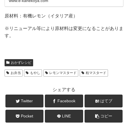
www.e-kanekoya.com
原材料：有機レモン（イタリア産）
※リニューアル等により原材料は変更になることがありま
す。
おかずレシピ
お弁当
もやし
レモンマスタード
粒マスタード
シェアする
Twitter
Facebook
はてブ
Pocket
LINE
コピー