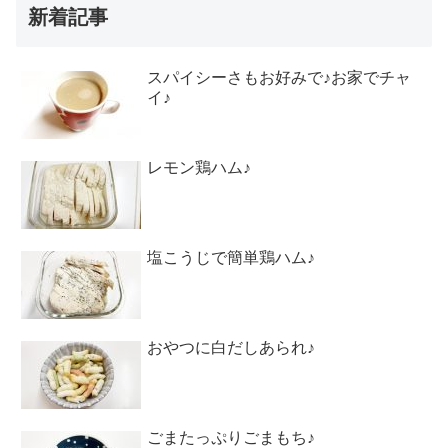
新着記事
スパイシーさもお好みで♪お家でチャ
イ♪
レモン鶏ハム♪
塩こうじで簡単鶏ハム♪
おやつに白だしあられ♪
ごまたっぷりごまもち♪