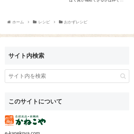
酒のおつまみにもおススメです
うめんのレシピをご紹介しま～
よ～(o^-')b アルミホイルに『と
す😉 きゅうり 1/2本は千切りに
ろさばみそ煮』 1缶を一口大に
して塩 少々で塩もみします。
ほぐして並べます。マヨネ...
そうめん 1束をゆでて水でよく
ホーム
レシピ
おかずレシピ
麺を洗っ...
サイト内検索
このサイトについて
e-kanekoya.com