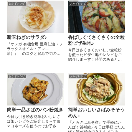
使っちゃいましょう(#^.^#) お好
大根とたくあんを細切りにして
おかずレシピ
おかずレシピ
みの植物たんぱく約50gを戻して
『オーサワ ごま油』をかける
おきます。今日は『大豆まるご
だけ！たくあんはちょっと甘め
とミー...
のものを選...
新玉ねぎのサラダ♪
香ばしくてさくさくの全粒
粉ピザ生地♪
『オメガ 有機食用 亜麻仁油（フ
ラックスオイル・アマニ
今日はさくさくおいしい全粒粉
油）』 のコクと旨みで旬の新
を使ったピザ生地のレシピをご
玉ねぎがとってもおいしい♪ 今日
紹介しまーす！時間のあるとき
も亜麻仁油がおいしい新玉ねぎ
に作って冷凍しておくと、ピザ
のサラダのレシピをご紹介しま
を食べたいときにあっという間
～す😉 今が旬の新玉ねぎ、おい
にできちゃうのでとっても便利
しいですよね～♪...
おかずレシピ
おかずレシピ
なんです!(^^)! 家にある材料を適
当に乗せてさっと焼いて、焼き
立てを...
簡単一品さばのパン粉焼き
簡単おいしいさばみそそう
めん♪
今日も引き続き簡単おいしいさ
ば缶レシピをご紹介しま～す🎀
『とろさばみそ煮』で手軽にた
マヨネーズを使うのでお子さん
んぱく質補給♪ 今日は手軽にたん
も好きだと思います！そしてお
ぱく質が補給できるさばみそそ