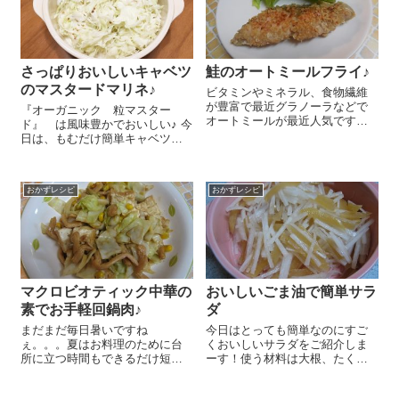
さっぱりおいしいキャベツ
鮭のオートミールフライ♪
のマスタードマリネ♪
ビタミンやミネラル、食物繊維
が豊富で最近グラノーラなどで
『オーガニック 粒マスター
オートミールが最近人気ですよ
ド』 は風味豊かでおいしい♪ 今
ね～！クッキーに入れるとざく
日は、もむだけ簡単キャベツの
ざくの食感になるのが好きでよ
マスタードマリネのレシピをご
く使うんですが、今日はふとこ
紹介しま～す😉 キャベツの葉
れでフライをしたら！？と思い
大き目2枚は千切りにします。こ
立ち、鮭でオートミールフライ
おかずレシピ
おかずレシピ
こにマヨネーズ 大さじ1、レモ
を作ってみました...
ン汁 大さじ...
マクロビオティック中華の
おいしいごま油で簡単サラ
素でお手軽回鍋肉♪
ダ
まだまだ毎日暑いですね
今日はとっても簡単なのにすご
ぇ。。。夏はお料理のために台
くおいしいサラダをご紹介しま
所に立つ時間もできるだけ短い
ーす！使う材料は大根、たくあ
方が嬉しいですよね～。そんな
ん、『オーサワ ごま油』だけ
気分の時はお手軽な中華の素を
～ 作り方もとっても簡単です。