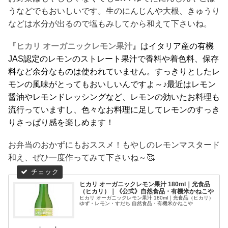
うなどでもおいしいです。生のにんじんや大根、きゅうり
などは水分が出るので塩もみしてから和えて下さいね。
『ヒカリ オーガニックレモン果汁
』はイタリア産の有機
JAS認定のレモンのストレート果汁で香料や着色料、保存
料など余分なものは使われていません。すっきりとしたレ
モンの風味がとってもおいしいんですよ～♪最近はレモン
醤油やレモンドレッシングなど、レモンの効いたお料理も
流行っていますし、色々なお料理に足してレモンのすっき
りさっぱり感を楽しめます！
お弁当のおかずにもおススメ！もやしのレモンマスタード
和え、ぜひ一度作ってみて下さいね～🥰
ヒカリ オーガニックレモン果汁 180ml｜光食品
（ヒカリ）｜《公式》自然食品・有機米かねこや
ヒカリ オーガニックレモン果汁 180ml｜光食品（ヒカリ）
ゆず・レモン・すだち 自然食品・有機米かねこや