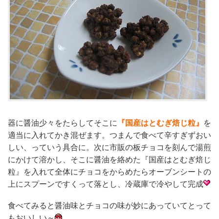
器に醤油少々をたらしてそこに
『国産はとむぎ焙じ粒』
を
適当に入れてかき混ぜます。つまんで食べて辛すぎずおい
しい、っていう具合に。次に市販の板チョコを刻んで湯煎
にかけて溶かし、そこに醤油を絡めた『国産はとむぎ焙じ
粒』を入れて全体にチョコをからめたらオーブンシートの
上にスプーンですくって落とし、冷蔵庫で冷やして完成
食べてみると醤油味とチョコの味が妙にあっていてとって
もおいしい～