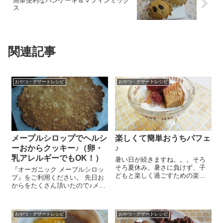
簡単便利なパンケーキ＆マフィンミック
ス
関連記事
おやつ・デザートレシピ
おやつ・デザートレシピ
メープルシロップでヘルシ
楽しくて簡単おうちパフェ
ーおからクッキー♪（卵・
♪
乳アレルギーでもOK！）
暑い日が続きますね。。。そろ
そろ夏休み。暑さに負けず、子
『オーガニック メープルシロッ
どもと楽しく過ごすための楽し
プ』をご利用ください。 先日お
いおやつタイムにおうちで作る
からをたくさん頂いたので♪メー
簡単パフェはいかがですか？好
プルシロップを使って簡単おい
きなものをどんどん積み上げて
しいおからクッキーを作ってみ
盛り上がっちゃいましょう～😉
ましたー！材料を混ぜて焼くだ
絶対おいしいポイントは『バウ
おやつ・デザートレシピ
おやつ・デザートレシピ
け、なので本当に簡単(#^.^#) 生