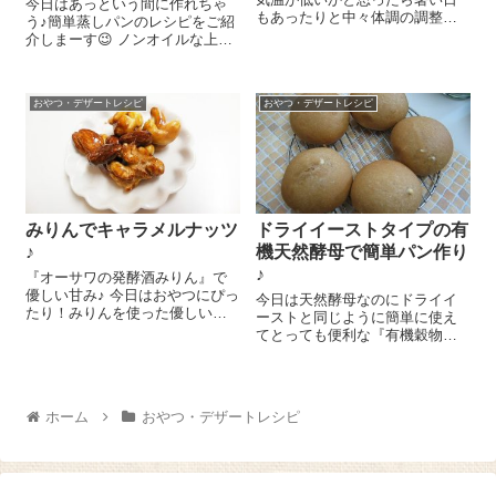
今日はあっという間に作れちゃ
もあったりと中々体調の調整が
う♪簡単蒸しパンのレシピをご紹
難しい時期。わが家の面々もな
介しまーす😉 ノンオイルな上
んとなーく体調が悪い、食欲が
に、卵・乳製品等を使用しない
落ち気味、という感じです。と
のでアレルギーのある方でも食
いうことで、ヨーグルトに入れ
べていただけますよ～。 ボール
たりして手軽に食べられる栄養
おやつ・デザートレシピ
おやつ・デザートレシピ
に小麦粉 110g、てんさい糖
満点グラノーラを...
15g、ベーキングパウダー 小...
みりんでキャラメルナッツ
ドライイーストタイプの有
♪
機天然酵母で簡単パン作り
♪
『オーサワの発酵酒みりん』で
優しい甘み♪ 今日はおやつにぴっ
今日は天然酵母なのにドライイ
たり！みりんを使った優しい甘
ーストと同じように簡単に使え
みのキャラメルナッツのレシピ
てとっても便利な『有機穀物で
をご紹介しま～す😉 フライパン
作った天然酵母 ゆうきぱんこう
に『オーサワの発酵酒みり
ぼ』とホームベーカリーを使っ
ん』 50㏄、醤油 大さじ1/2を
た簡単黒糖きなこパンのレシピ
入れて火にか...
をご紹介しまーす(^^)/ ホームベ
ホーム
おやつ・デザートレシピ
ーカリーに国産強力粉 250g...