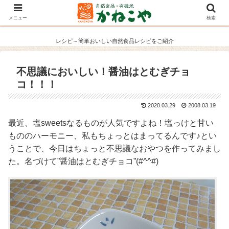
メニュー
検索
レシピ～簡単おいしい自然食品レシピをご紹介
不思議においしい！醤油はとむぎチョ
コ！！！
2020.03.29
2008.03.19
最近、塩sweetsなるものが人気ですよね！塩っけと甘い
もののハーモニー、私もちょっとはまってるんです♪とい
うことで、今日はちょっと不思議なおやつを作ってみまし
た。名づけて”醤油はとむぎチョコ”(#^^#)