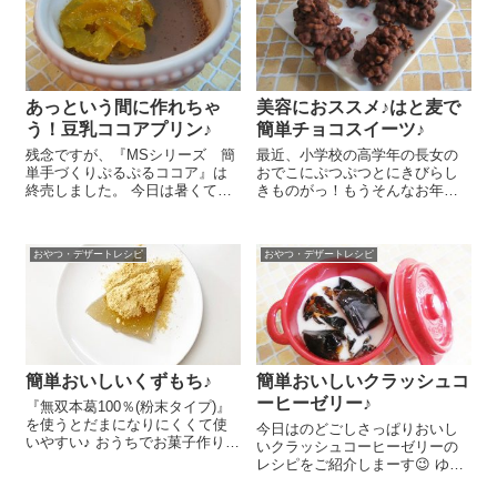
ムクーヘ...
おから...
あっという間に作れちゃ
美容におススメ♪はと麦で
う！豆乳ココアプリン♪
簡単チョコスイーツ♪
残念ですが、『MSシリーズ 簡
最近、小学校の高学年の長女の
単手づくりぷるぷるココア』は
おでこにぷつぷつとにきびらし
終売しました。 今日は暑くて何
きものがっ！もうそんなお年頃
にも作りたくなーい！でも、ひ
なのかとびっくりしましたよ
んやりデザートが食べたいよぉ
ー。でも、やっぱりにきびも食
ー、なーんて時におすすめの簡
べるものが大事だなぁ、と思
おやつ・デザートレシピ
おやつ・デザートレシピ
単豆乳ココアプリンのレシピを
い、油っこいものを控えたり、
ご紹介しまーす😉 簡...
ビタミンをとったり、お肌にい
いものを食べるように...
簡単おいしいくずもち♪
簡単おいしいクラッシュコ
ーヒーゼリー♪
『無双本葛100％(粉末タイプ)』
を使うとだまになりにくくて使
今日はのどごしさっぱりおいし
いやすい♪ おうちでお菓子作りさ
いクラッシュコーヒーゼリーの
れる方が増えて小麦粉やホット
レシピをご紹介しまーす😉 ゆる
ケーキミックスが手に入りにく
いゼリーなので太めのストロー
くなっているとか？今日は本く