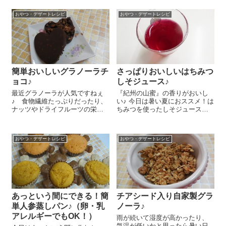
で飲むこともできますよ～！
ず粉を使って簡単おいしいくず
『有機リキッド(アイスコーヒー)
もちをおやつに作...
おやつ・デザートレシピ
おやつ・デザートレシピ
有糖』 200ml、粉寒天 2gを鍋
に入れて沸騰させて寒天を...
簡単おいしいグラノーラチ
さっぱりおいしいはちみつ
ョコ♪
しそジュース♪
最近グラノーラが人気ですねぇ
『紀州の山蜜』の香りがおいし
♪ 食物繊維たっぷりだったり、
い♪ 今日は暑い夏におススメ！は
ナッツやドライフルーツの栄養
ちみつを使ったしそジュースの
も豊富で手軽に摂れるのが魅力
レシピをご紹介しま～す😉 赤し
でしょうか？今日はそんなグラ
その葉 1袋は茎があるものは取
ノーラをちょこっとアレンジし
り外してよく洗います。鍋に
おやつ・デザートレシピ
おやつ・デザートレシピ
て簡単おやつを作ってみました
1.8Lの水を沸かし、沸いたら赤
～ 板チョコ 60gを刻んで耐熱
しその葉を...
の器...
あっという間にできる！簡
チアシード入り自家製グラ
単人参蒸しパン♪（卵・乳
ノーラ♪
アレルギーでもOK！）
雨が続いて湿度が高かったり、
気温が低いかと思ったら暑い日