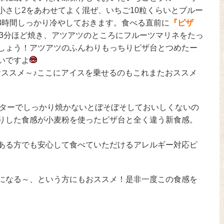
小さじ2をあわせてよく混ぜ、いちご10粒くらいとブルー
～3時間しっかり冷やしておきます。食べる直前に
『ピザ
3分ほど焼き、アツアツのところにフルーツマリネをたっ
しょう！アツアツのふんわりもっちりピザ台とつめたー
いですよ
おススメ～♪ここにアイスを乗せるのもこれまたおススメ
ターでしっかり焼かないとぼそぼそしておいしくないの
りした食感が小麦粉を使ったピザ台と全く違う新食感。
ある方でも安心して食べていただけるアレルギー対応ピ
になる～、という方にもおススメ！是非一度この食感を