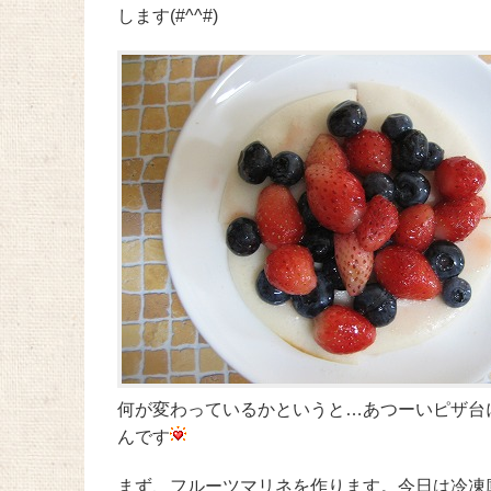
します(#^^#)
何が変わっているかというと…あつーいピザ台
んです
まず、フルーツマリネを作ります。今日は冷凍