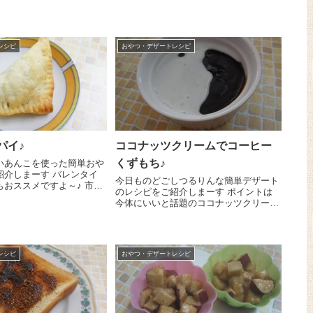
レシピ
おやつ・デザートレシピ
パイ♪
ココナッツクリームでコーヒー
くずもち♪
いあんこを使った簡単おや
紹介しまーす バレンタイ
今日ものどごしつるりんな簡単デザート
おススメですよ～♪ 市販
のレシピをご紹介しまーす ポイントは
を使うと簡単です！市販の
今体にいいと話題のココナッツクリーム
しばらく常温において溶か
＾＾。いつもと違う風味を楽しめますよ
4等分(正方形)に切り、中
～。 まずはお好みのコーヒーを300㏄ご
.
用意ください＾＾。インスタントでもレ
ギュラーでも穀...
レシピ
おやつ・デザートレシピ