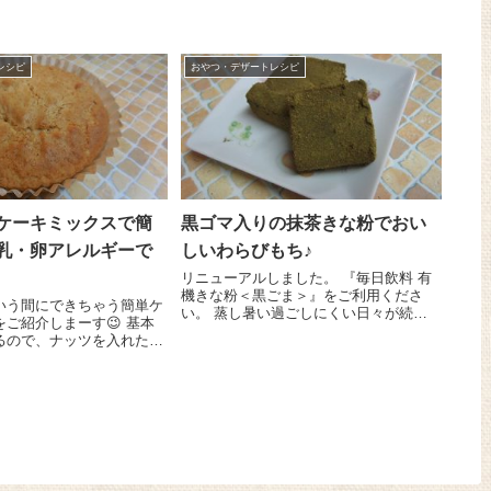
簡単マシュマロくるみクッ
クリーム』一缶に水を足して600ccにし
紹介しま～す😉 『有
ます。大きめのボールに小麦粉 160g、
ールナッツ（くるみ）』...
砂糖80gを入れて泡だて器でぐるぐるか
き...
レシピ
おやつ・デザートレシピ
ケーキミックスで簡
黒ゴマ入りの抹茶きな粉でおい
乳・卵アレルギーで
しいわらびもち♪
リニューアルしました。 『毎日飲料 有
機きな粉＜黒ごま＞』をご利用くださ
いう間にできちゃう簡単ケ
い。 蒸し暑い過ごしにくい日々が続き
ご紹介しまーす😉 基本
ますねぇ。クッキーなどの焼き菓子は口
るので、ナッツを入れたり
の中の水分が奪われて食べにくい今日こ
ツを入れたりしてアレンジ
の頃。のどごしつるりんひんやりおいし
味が楽しめちゃいますよ
いわら...