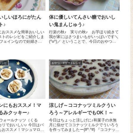
いしいほろにがたん
体に優しいてんさい糖でおいし
ト♪
い鬼まんじゅう♪
におススメな簡単おいしい
行楽の秋♪ 実りの秋♪ お芋ほり続きて
ストのレシピをご紹介しま
我が家にはさつまいもがいっぱいです＼
カフェインなので妊婦さん
(^o^)／ ということで、今日のおやつに
ですよ～。 食パンに
さつまいもたっぷりの鬼まんじゅうを作
イル少々を塗り広げて『穀
りました～😉 すっごく簡単に作れちゃ
ぽぽ』 を全体にちらし、
うのもうれしいところ＾＾。 さつまい
量も...
も 500...
レシピ
おやつ・デザートレシピ
ンにもおススメ！マ
涼しげ～ココナッツミルクうい
るみクッキー♪
ろう～アレルギーでもOK！～
 ウォールナッツ（くる
今日はちょっと涼しげに♪和菓子の水無
でおいしい♪ 今日はバ
月に似せてココナッツミルクでういろう
もおススメ！マシュマロと
を作ってみましたー(#^.^#) 『ココナッツ