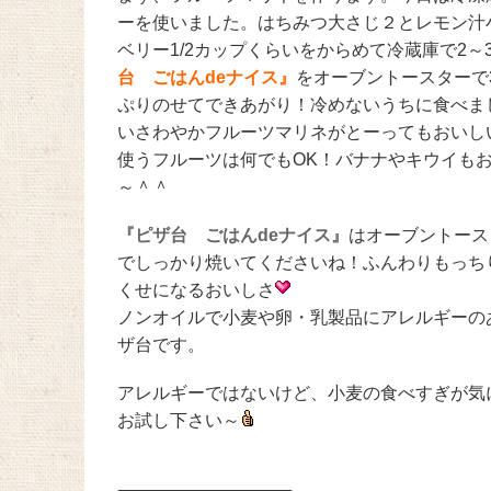
ーを使いました。はちみつ大さじ２とレモン汁
ベリー1/2カップくらいをからめて冷蔵庫で2
台 ごはんdeナイス』
をオーブントースターで
ぷりのせてできあがり！冷めないうちに食べま
いさわやかフルーツマリネがとーってもおいし
使うフルーツは何でもOK！バナナやキウイも
～＾＾
『ピザ台 ごはんdeナイス』
はオーブントース
でしっかり焼いてくださいね！ふんわりもっち
くせになるおいしさ
ノンオイルで小麦や卵・乳製品にアレルギーの
ザ台です。
アレルギーではないけど、小麦の食べすぎが気
お試し下さい～