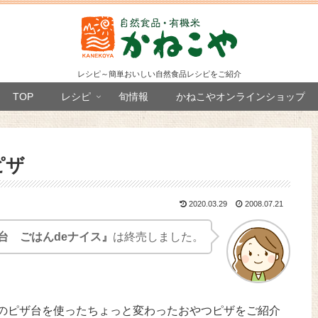
レシピ～簡単おいしい自然食品レシピをご紹介
TOP
レシピ
旬情報
かねこやオンラインショップ
ピザ
2020.03.29
2008.07.21
台 ごはんdeナイス』
は終売しました。
のピザ台を使ったちょっと変わったおやつピザをご紹介