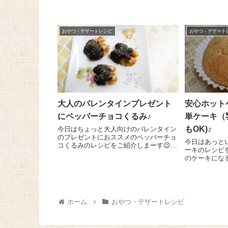
まーす＼(^o^)／ バナナ2本を5mmの厚さ
くるみで作る
にスライスし、レモン汁大さじ1を振り
キーのレシピをご
かけて全体を混ぜておきます。ここにバ
機ナッツ ウォ
ナナの重さ...
おやつ・デザートレシピ
おやつ・デザート
大人のバレンタインプレゼント
安心ホット
にペッパーチョコくるみ♪
単ケーキ（
もOK)♪
今日はちょっと大人向けのバレンタイン
のプレゼントにおススメのペッパーチョ
今日はあっと
コくるみのレシピをご紹介しまーす😉
ーキのレシピを
すごく簡単ですが、ワインのおつまみに
のケーキにな
もぴったりのちょっぴりスパイシーな風
ドライフルー
味がたまりませんよ～！ お好みのチョ
すると色々な
コレート少々を耐熱...
～!(^^)! ボールに豆乳 90g、てんさい
糖 20g...
ホーム
おやつ・デザートレシピ