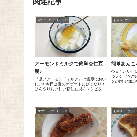
関連記事
おやつ・デザートレシピ
おやつ・デザート
アーモンドミルクで簡単杏仁豆
簡単あんこ
腐♪
今日もおいし
つレシピをご
『濃いアーモンドミルク』は濃厚でおい
ンの贈り物にも
しい♪ 今日は夏のデザートにぴったり！
のパイシート
ひんやりおいしい杏仁豆腐のレシピをご
パイシートを
紹介しま～す😉 小鍋に『濃いアーモン
します。これを
ドミルク(たっぷり食物繊維)』 300㏄、
央より少し斜..
砂糖 大さじ3、粉寒天 2g...
おやつ・デザートレシピ
おやつ・デザート