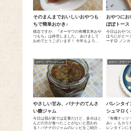
そのまんまでおいしいおやつも
おやつにお
ちで簡単おかき♪
ぽぽトース
残念ですが、『オーサワの有機玄米おや
今日はおやつ
つもち』は終売しました。 あけまして
ほろにがとー
おめでとうございます！ 今年もよろし
ーす😉 ノン
くお願いいたします＾＾。 2016年にな
のおやつにもいい
りましたね～。新しい年、どんな一年に
ココナッツオ
なるでしょう？何をするにもやっぱり
物飲料 たん
元...
てんさい糖 適
おやつ・デザートレシピ
おやつ・デザート
やさしい甘み、バナナのてんさ
バレンタイ
い糖ジャム
シュマロく
今日は我が家では定番だけど、多分ほと
『有機ナッツ
んどの方が食べたことがないと思われ
み）』もカリカリ
る！バナナのジャムのレシピをご紹介し
レンタインに