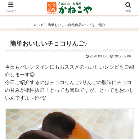
メニュー
検索
レシピ～簡単おいしい自然食品レシピをご紹介
簡単おいしいチョコりんご♪
2020.03.19
2017.02.06
今日もバレンタインにもおススメのおいしいレシピをご紹
介しまーす😉
今日ご紹介するのはチョコりんご♪りんごの酸味にチョコ
の甘みが相性抜群！とっても簡単ですが、とってもおいし
いんですよ～(^-^)/