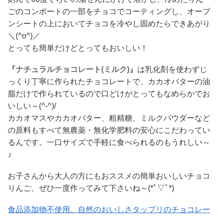
ごのコンポートの一部をチョコでコーティングし、オーブ
ンシートの上においてチョコを冷やし固めたらできあがり
＼(^o^)／
とっても簡単だけどとってもおいしい！
『ナチュラルチョコレート(ミルク)』
は乳化剤を使わずじ
っくり丁寧に作られたチョコレートで、カカオバターの油
脂だけで作られているので口どけがとってもなめらかでお
いしい～(^-^)/
カカオマスやカカオバター、粗精糖、ミルクパウダーなど
の原料もすべて無農薬・無化学肥料の安心にこだわってい
るんです。一口サイズで手軽に食べられるのもうれしい～
♪
お子さんから大人の方にもおススメの簡単おいしいチョコ
りんご、ぜひ一度作ってみて下さいね～(*ﾟ▽ﾟ*)
食品添加物不使用。自然のおいしさタップリのチョコレー