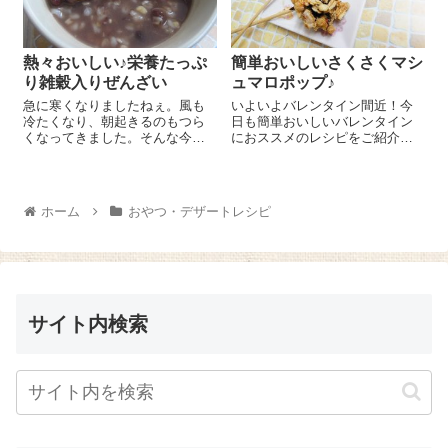
熱々おいしい♪栄養たっぷ
簡単おいしいさくさくマシ
り雑穀入りぜんざい
ュマロポップ♪
急に寒くなりましたねぇ。風も
いよいよバレンタイン間近！今
冷たくなり、朝起きるのもつら
日も簡単おいしいバレンタイン
くなってきました。そんな今
におススメのレシピをご紹介し
日。あっつあつのおぜんざいを
まーす😉 マシュマロのもちもち
おやつに作りました。しかも栄
感にさくさくのフルーツグラノ
養たっぷりの雑穀をお餅の替わ
ーラがとってもおいしいですよ
りに入れてみました(#^.^#) 雑穀
～(^-^)/ チョコレート 100gは刻
ホーム
おやつ・デザートレシピ
はご飯を炊く時に小さい湯のみ
んで湯せんで溶かしてお...
に...
サイト内検索