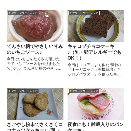
シロップがけのレシピをご紹介
お茶碗1杯、てんさい糖 大さじ
しま～す😉 『しゃぶしゃぶ蒟
1～2を合わせてフードプロセッ
蒻』 は少量のお酢を入れた酢
サーでよく混ぜます...
おやつ・デザートレシピ
おやつ・デザートレシピ
水に1分ほど漬けて、さっと洗い
ます。水 15...
てんさい糖でやさしい甘み
キャロブチョコケーキ
のいちごソース♪
♪（乳・卵アレルギーでも
OK！）
今日はいちごをたくさん頂いた
のでいちごソースを作りました
今日はココアによく似た風味の
＼(^o^)／ てんさい糖のやさしい
『オーガニック（有機栽培）キ
甘みを生かしたとっても簡単で
ャロブパウダー』を使ったキャ
おいしいいちごソース♪レシピ、
ロブチョコケーキのレシピをご
ご紹介しますね～😉 いちご1パ
紹介します😉 乳製品や卵を使用
ックはへたを取り、1㎝角に切っ
していないのでアレルギーのあ
てステンレスの鍋に入れま...
おやつ・デザートレシピ
おやつ・デザートレシピ
る方にも食べていただけます
し、とっても簡単なんですよ
～！ 『オーガニ...
さごやし粉末でさくさくコ
夜食にも！雑穀入りのパン
コナッツクッキー♪（乳・
ケーキ♪