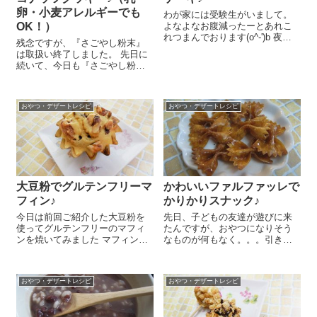
卵・小麦アレルギーでも
わが家には受験生がいまして。
OK！）
よなよなお腹減ったーとあれこ
れつまんでおります(o^-')b 夜遅
残念ですが、『さごやし粉末』
くに食べることが多いので、な
は取扱い終了しました。 先日に
るべくヘルシーなものを、と思
続いて、今日も『さごやし粉
い、できる日は簡単なおやつを
末』を使ったレシピをご紹介し
作っています。今日はそんな夜
まーす！今日は小麦粉も使わず
食にも、もちろんおやつにもお
『さごやし粉末』だけを使って
ススメ...
おやつ・デザートレシピ
おやつ・デザートレシピ
作ってみましたよ！ですから、
乳・卵・小麦アレルギーの方...
大豆粉でグルテンフリーマ
かわいいファルファッレで
フィン♪
かりかりスナック♪
今日は前回ご紹介した大豆粉を
先日、子どもの友達が遊びに来
使ってグルテンフリーのマフィ
たんですが、おやつになりそう
ンを焼いてみました マフィンは
なものが何もなく。。。引き出
厚みがあるので大豆粉だけだと
しの中にかわいいパスタを見つ
ちょっとパサつくかな？と思っ
けたので、カリカリスナックを
て米粉を合わせてみたんです
作ってみました😉 フライパンに
おやつ・デザートレシピ
おやつ・デザートレシピ
が、これがいい感じ！もっちり
オリーブオイル 大さじ1/2と
しっとりになりましたよ～ ボー
『ジロロモーニ デュラム小
ルに『大...
麦 有機...