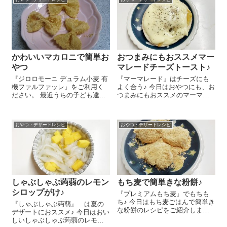
かわいいマカロニで簡単お
おつまみにもおススメマー
やつ
マレードチーズトースト♪
『ジロロモーニ デュラム小麦 有
『マーマレード』はチーズにも
機ファルファッレ』をご利用く
よく合う♪ 今日はおやつにも、お
ださい。 最近うちの子ども達が
つまみにもおススメのマーマレ
妙にはまっているもの。それは
ードチーズトーストのレシピを
形のかわいいパスタ！シンプル
ご紹介しま～す😉 お好きなパン
な塩味だけの野菜スープにちょ
に『マーマレード』 を塗り、
おやつ・デザートレシピ
おやつ・デザートレシピ
こっと入れるだけでものすごい
スライスチーズやピザ用チーズ
ご馳走に変わるようで...
をのせます。そ...
しゃぶしゃぶ蒟蒻のレモン
もち麦で簡単きな粉餅♪
シロップがけ♪
『プレミアムもち麦』でもちも
ち♪ 今日はもち麦ごはんで簡単き
『しゃぶしゃぶ蒟蒻』 は夏の
な粉餅のレシピをご紹介しま～
デザートにおススメ♪ 今日はおい
す😉 ゆでた『プレミアムもち
しいしゃぶしゃぶ蒟蒻のレモン
麦』 お茶碗1杯と熱いごはん