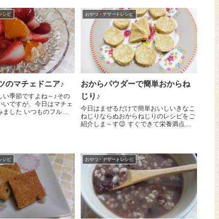
レシピ
おやつ・デザートレシピ
ツのマチェドニア♪
おからパウダーで簡単おからね
じり♪
しい季節ですよね～♪その
いいですが、今日はマチェ
今日はまぜるだけで簡単おいしいきなこ
みました いつものフルー
ねじりならぬおからねじりのレシピをご
おしゃれにかわいくおいし
紹介しま～す😉 すぐできて栄養満点！
マチェドニアのレシピをご
小さなお子さんにも優しいおやつですよ
簡単
～＾＾ 『おからパウダー』 20g、すり
パ...
ごま 15g、塩 一つまみをへらでよく
混ぜます。は...
レシピ
おやつ・デザートレシピ