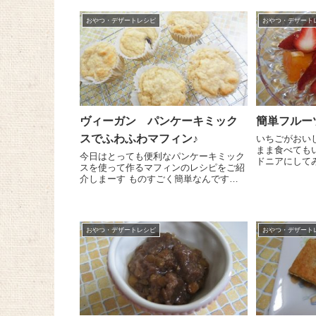
おやつ・デザートレシピ
おやつ・デザート
ヴィーガン パンケーキミック
簡単フルー
スでふわふわマフィン♪
いちごがおい
まま食べても
今日はとっても便利なパンケーキミック
ドニアにして
スを使って作るマフィンのレシピをご紹
ツがちょっと
介しまーす ものすごく簡単なんです
くなっちゃう
が、とってもふわふわでおいしいんです
紹介しますね～ 作り方はとっても
よ～ 豆乳 150gを大きめのボールに入
です！いちご 1
れてハンドミキサーで泡立てます。びっ
くりするくらい！...
おやつ・デザートレシピ
おやつ・デザート