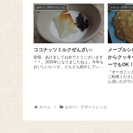
そこに...
元...
おやつ・デザートレシピ
おやつ・デザート
ココナッツミルクぜんざい♪
メープルシ
からクッキ
皆様、あけましておめでとうございます
＾＾。2015年になりましたねぇ。今年も
ーでもOK
おいしいレシピ、どんどん紹介していき
ますよ～！今年もどうぞよろしくお願い
『オーガニッ
いたします お正月といえばお餅！皆さ
ご利用ください。 先日おから
んはお餅はどうやって食べますか？醤油
ん頂いたので
もち、きなこもち、...
て簡単おいし
みましたー！
ホーム
おやつ・デザートレシピ