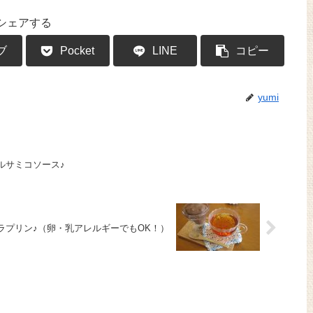
シェアする
ブ
Pocket
LINE
コピー
yumi
ルサミコソース♪
ラプリン♪（卵・乳アレルギーでもOK！）