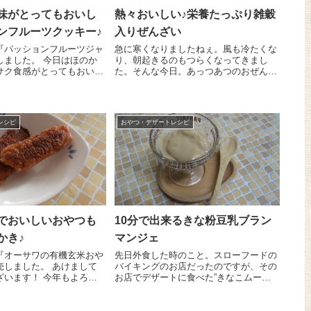
味がとってもおいし
熱々おいしい♪栄養たっぷり雑穀
ンフルーツクッキー♪
入りぜんざい
『パッションフルーツジャ
急に寒くなりましたねぇ。風も冷たくな
。 今日はほのか
り、朝起きるのもつらくなってきまし
サク食感がとってもおいし
た。そんな今日。あっつあつのおぜんざ
フルーツのクッキーのレシ
いをおやつに作りました。しかも栄養た
まーす パッションフルー
っぷりの雑穀をお餅の替わりに入れてみ
う方も多いかと思いますが
ました(#^.^#) 雑穀はご飯を炊く時に小さ
い湯のみに...
レシピ
おやつ・デザートレシピ
でおいしいおやつも
10分で出来るきな粉豆乳ブラン
かき♪
マンジェ
『オーサワの有機玄米おや
先日外食した時のこと。スローフードの
した。 あけまして
バイキングのお店だったのですが、その
ざいます！ 今年もよろし
お店でデザートに食べた”きなこムー
＾。 2016年にな
ス”を下の子がとても気に入っていまし
。新しい年、どんな一年に
た。「ものすごーくおいしい」!(^^)! 作
？何をするにもやっぱり
り方はとーっても簡単！鍋に『国内産有