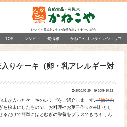
レシピ～簡単おいしい自然食品レシピをご紹介
TOP
レシピ
旬情報
かねこやオンラインショップ
末入りケーキ（卵・乳アレルギー対
2020.03.29
2009.10.12
粉末が入ったケーキのレシピをご紹介しまーす♪
『はとむ
ぎを粉末にしたもので、お料理やお菓子作りの材料とし
ぜるだけで簡単にはとむぎの栄養をプラスできちゃうん