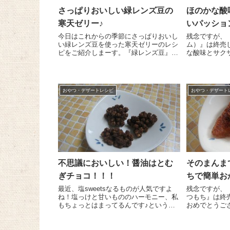
さっぱりおいしい緑レンズ豆の
ほのかな酸
寒天ゼリー♪
いパッショ
今日はこれからの季節にさっぱりおいし
残念ですが、
い緑レンズ豆を使った寒天ゼリーのレシ
ム）』は終売しました
ピをご紹介しまーす。『緑レンズ豆』は
な酸味とサク
ビタミンB群やビタミンE、鉄分、食物
いパッション
繊維が豊富で栄養たっぷり！ほくほくし
ピをご紹介し
た食感がとってもおいしいんです。栄養
ツ！？って思
たっぷりのヘルシーおやつ...
＾＾ ...
おやつ・デザートレシピ
おやつ・デザート
不思議においしい！醤油はとむ
そのまんま
ぎチョコ！！！
ちで簡単お
最近、塩sweetsなるものが人気ですよ
残念ですが、
ね！塩っけと甘いもののハーモニー、私
つもち』は終売しま
もちょっとはまってるんです♪というこ
おめでとうご
とで、今日はちょっと不思議なおやつを
くお願いいたします＾
作ってみました。名づけて”醤油はとむ
りましたね～
ぎチョコ”(#^^#) 器に醤油少々をたらして
なるでしょう