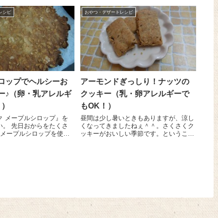
機きな粉』大さ...
レシピ
おやつ・デザートレシピ
ロップでヘルシーお
アーモンドぎっしり！ナッツの
ー♪（卵・乳アレルギ
クッキー（乳・卵アレルギーで
！）
もOK！）
ク メープルシロップ』を
昼間は少し暑いときもありますが、涼し
をたくさ
くなってきましたねぇ＾＾。さくさくク
♪メープルシロップを使っ
ッキーがおいしい季節です。ということ
いおからクッキーを作って
で、今日は私が今お気に入りのアーモン
材料を混ぜて焼くだけ、な
ドぎっしり！ナッツのクッキーのレシピ
ので本当に簡単(#^.^#) 生おから...
をご紹介しまーす😉 とっても簡単だ
し、卵や乳製品を使っていな...