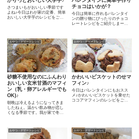
かりっとおいしい大学芋♪
バレンタインに簡単手作り
チョコはいかが？
さつまいもがおいしい季節です
よね♪今日はわが家の定番、簡単
今日は簡単に作れるバレンタイ
おいしい大学芋のレシピをご紹
ンの贈り物にぴったりのチョコ
介しまーす さつまいも 中1本は
レートレシピをご紹介しまーす
一口大に乱切りします。フライ
玄米フレーク 30gは手で砕いて
パンに全体にうすくいきわたる
おきます。『メイシーちゃんの
程度の『純正太白胡麻油』を入
おきにいり りんごとぶどうの
れてグラニュー糖 大さじ1～2
おやつ・デザートレシピ
おやつ・デザートレシピ
マシュマロ』のりんごとぶどう
を...
のマシュマロを2個ずつ、1cm角
に手...
砂糖不使用なのにふんわり
かわいいビスケットのせマ
おいしい玄米甘酒のマフィ
フィン♪
ン（乳・卵アレルギーでも
今日はバレンタインにもおスス
OK)♪
メ♪かわいいビスケットを乗せた
ココアマフィンのレシピをご紹
朝晩は冷えるようになってきま
介しまーす😉 バターを使わず植
したねぇ。温かい飲み物が恋し
物油を使い、でぐるぐる混ぜる
くなる季節です。我が家で冬の
だけでとっても簡単ですよ～！
飲み物として常備しているのが
ボールに熟したバナナ 2本を入
飲む点滴といわれるほど栄養満
れてフォークやマッシャーでつ
点の甘酒😉 お湯で溶いたり、豆
ぶ...
おやつ・デザートレシピ
おやつ・デザートレシピ
乳で溶いたり、ココアを入れた
り生姜を入れたりと、色々楽し