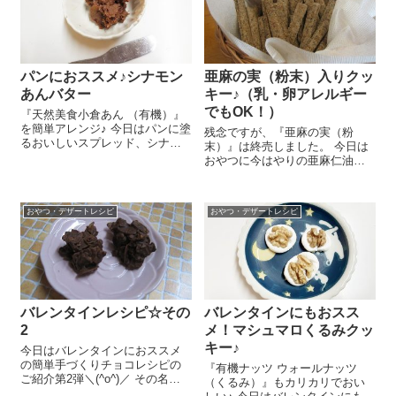
んでいます＾＾...
パンにおススメ♪シナモン
亜麻の実（粉末）入りクッ
あんバター
キー♪（乳・卵アレルギー
でもOK！）
『天然美食小倉あん （有機）』
を簡単アレンジ♪ 今日はパンに塗
残念ですが、『亜麻の実（粉
るおいしいスプレッド、シナモ
末）』は終売しました。 今日は
ンあんバターのレシピをご紹介
おやつに今はやりの亜麻仁油の
しま～す😉 バター 30gは室温
もとになる亜麻の実をロースト
に戻して柔らかくします。『天
して粉末にした『亜麻の実（粉
然美食小倉あん （有機）』
末）』入りのクッキーを作りま
100g、...
おやつ・デザートレシピ
おやつ・デザートレシピ
した～(#^.^#) 薄力粉 80g、『亜
麻の実...
バレンタインレシピ☆その
バレンタインにもおスス
2
メ！マシュマロくるみクッ
キー♪
今日はバレンタインにおススメ
の簡単手づくりチョコレシピの
『有機ナッツ ウォールナッツ
ご紹介第2弾＼(^o^)／ その名
（くるみ）』もカリカリでおい
も”サクサクドロップチョコ”（ま