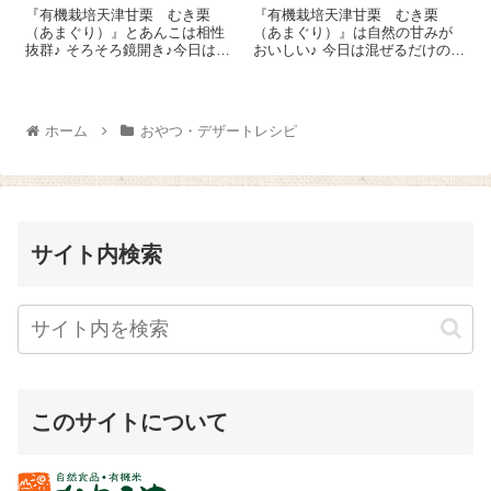
『有機栽培天津甘栗 むき栗
『有機栽培天津甘栗 むき栗
（あまぐり）』とあんこは相性
（あまぐり）』は自然の甘みが
抜群♪ そろそろ鏡開き♪今日はア
おいしい♪ 今日は混ぜるだけの簡
レンジぜんざい、甘栗とくるみ
単おつまみ、甘栗チーズボール
のぜんざいのレシピをご紹介し
のレシピをご紹介しま～す😉 個
ま～す😉 一人分。『有機栽培天
包装のクリームチーズ 1個に5
津甘栗 むき栗（あまぐ
㎝角くらいに刻んだ『有機栽培
ホーム
おやつ・デザートレシピ
り）』 3～4個、くる...
天津甘栗 むき...
サイト内検索
このサイトについて