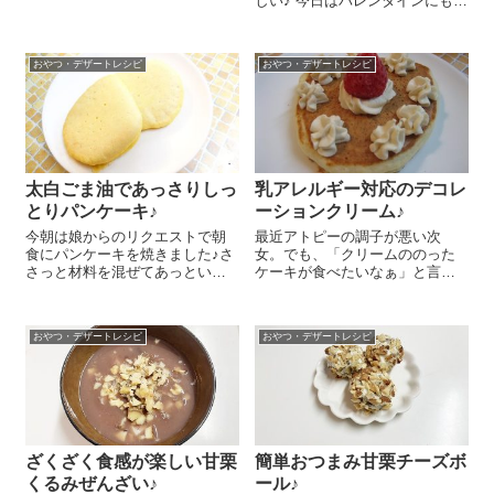
しい♪ 今日はバレンタインにもお
たまた勝手に命名…）♪ 作り方は
ススメ！マシュマロとくるみで
今回もものすごーく簡単です
作る簡単マシュマロくるみクッ
(^O^) 『創健社ミルクチョコレー
キーのレシピをご紹介しま～す
ト』70gを細かく刻...
おやつ・デザートレシピ
おやつ・デザートレシピ
😉 『有機ナッツ ウォールナッツ
（くるみ）』...
太白ごま油であっさりしっ
乳アレルギー対応のデコレ
とりパンケーキ♪
ーションクリーム♪
今朝は娘からのリクエストで朝
最近アトピーの調子が悪い次
食にパンケーキを焼きました♪さ
女。でも、「クリームののった
さっと材料を混ぜてあっという
ケーキが食べたいなぁ」と言っ
間に作れちゃう簡単パンケーキ
てきたので、今日はアレルギー
のレシピ、ご紹介しますね～ ボ
でもOKの乳製品を使わ最近アト
ールに薄力粉 100g、てんさい
ピーの調子が悪い次女。でも、
おやつ・デザートレシピ
おやつ・デザートレシピ
糖 10g、塩 少々、ベーキング
「クリームののったケーキが食
パウダー 小さじ1を入れて...
べたいなぁ」と言ってきたの
で、今日はアレルギ...
ざくざく食感が楽しい甘栗
簡単おつまみ甘栗チーズボ
くるみぜんざい♪
ール♪