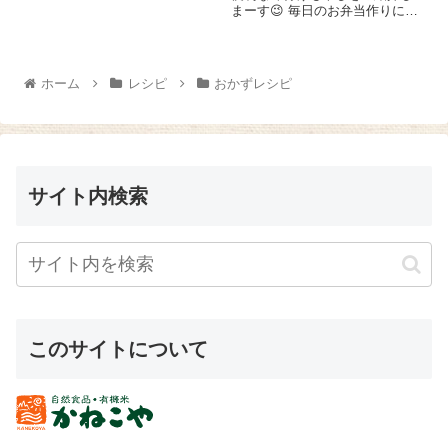
しさっぱりの冷たい麺類が食べ
まーす😉 毎日のお弁当作りに、
たくなっちゃう季節ですね♪さて
ごはんのあと一品に大活躍して
さて、今日はおいしい『小豆
くれるんですよ～♪ もやし１袋を
島 手のべひやむぎ』を使った
さっとゆでます。『中華風だし
さっぱりおいしい中華風ひ...
一番』 1袋を全体にふりかけた
ホーム
レシピ
おかずレシピ
らできあがり＼(^o^)／ こ...
サイト内検索
このサイトについて