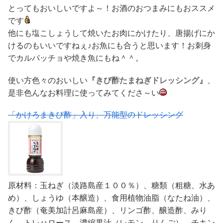
とってもおいしいですよ～！お酒のおつまみにもおススメ
です
他にも塩こしょうして焼いたお肉にかけたり、唐揚げにか
けるのもいいですねぇ♪お魚にも合うと思います！お刺身
でカルパッチョや焼き魚にもね＾＾。
使い方色々のおいしい
『きび酢たまねぎドレッシング』
、
是非色んなお料理に使ってみてくださ～い
「かけろまきび酢」入り、万能型のドレッシング
原材料：玉ねぎ（淡路島産１００％）、糖類（粗糖、水あ
め）、しょうゆ（本醸造）、食用植物油脂（なたね油）、
きび酢（奄美加計呂麻島産）、リンゴ酢、醸造酢、みり
ん、トレハロース、濃縮果汁（レモン、りんご）、チキン