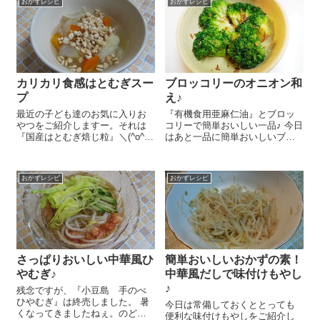
おかずレシピ
おかずレシピ
ます＾＾。時間のあるときに作
します。ほうれん草 1/2束はゆ
って冷蔵庫に入れておけば、食
でて4㎝...
事の時は食べる...
カリカリ食感はとむぎスー
ブロッコリーのオニオン和
プ
え♪
最近の子ども達のお気に入りお
『有機食用亜麻仁油』とブロッ
やつをご紹介しますー。それは
コリーで簡単おいしい一品♪ 今日
『国産はとむぎ焙じ粒』＼(^o^)
はあと一品に簡単おいしいブロ
／ コンソメの素と一緒に色々な
ッコリーを使ったレシピをご紹
お野菜を煮て塩、こしょうで味
介しま～す😋 すごくシンプルな
を調えてコンソメ野菜スープを
んですが、意外においしいんで
おかずレシピ
おかずレシピ
作ります。そこに食べる直前に
すよ～。 ブロッコリー 1/2株は
『国産はとむぎ焙じ粒』をふり
蒸すかゆ...
かけるだ...
さっぱりおいしい中華風ひ
簡単おいしいおかずの素！
やむぎ♪
中華風だしで味付けもやし
♪
残念ですが、『小豆島 手のべ
ひやむぎ』は終売しました。 暑
今日は常備しておくととっても
くなってきましたねぇ。のどご
便利な味付けもやしをご紹介し