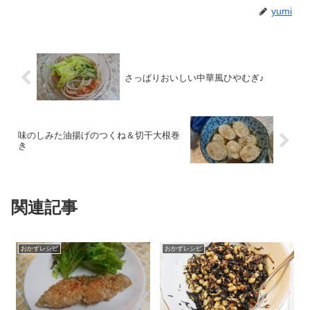
yumi
さっぱりおいしい中華風ひやむぎ♪
味のしみた油揚げのつくね＆切干大根巻
き
関連記事
おかずレシピ
おかずレシピ