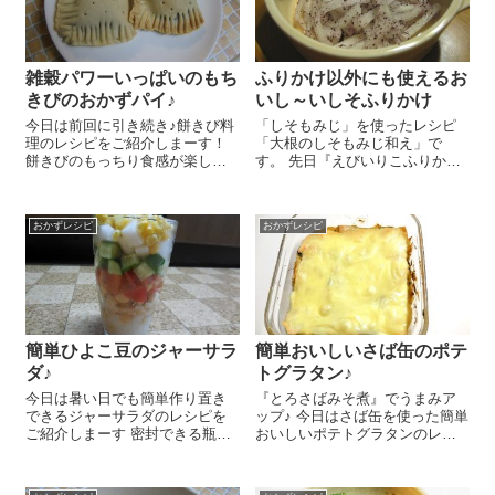
雑穀パワーいっぱいのもち
ふりかけ以外にも使えるお
きびのおかずパイ♪
いし～いしそふりかけ
今日は前回に引き続き♪餅きび料
「しそもみじ」を使ったレシピ
理のレシピをご紹介しまーす！
「大根のしそもみじ和え」で
餅きびのもっちり食感が楽しい
す。 先日『えびいりこふりか
さっくりおいしいおかずパイで
け』をご紹介しましたが、今日
すよ～😉 まず『餅きび』を炊き
はもう一つ我が家の食卓に欠か
ます。炊きやすい量で炊く方法
せないものをご紹介します！そ
おかずレシピ
おかずレシピ
をご紹介するので、残ったら冷
れは『しそもみじ』 ＼(^o^)／
凍保存したり他のお料理に使っ
この『しそもみじ』...
てくだ...
簡単ひよこ豆のジャーサラ
簡単おいしいさば缶のポテ
ダ♪
トグラタン♪
今日は暑い日でも簡単作り置き
『とろさばみそ煮』でうまみア
できるジャーサラダのレシピを
ップ♪ 今日はさば缶を使った簡単
ご紹介しまーす 密封できる瓶に
おいしいポテトグラタンのレシ
入れるのが基本ですが、瓶がな
ピをご紹介しま～す😉 じゃがい
くてもかわいい背の高いグラス
も 大2個は一口大に切って蒸し
を使えばより気軽にできちゃい
て柔らかくし、熱いうちにつぶ