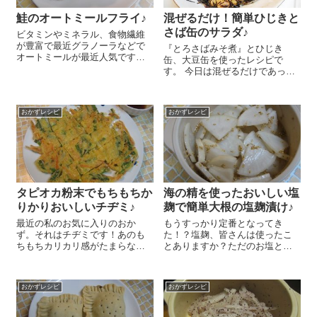
鮭のオートミールフライ♪
混ぜるだけ！簡単ひじきと
さば缶のサラダ♪
ビタミンやミネラル、食物繊維
が豊富で最近グラノーラなどで
『とろさばみそ煮』とひじき
オートミールが最近人気ですよ
缶、大豆缶を使ったレシピで
ね～！クッキーに入れるとざく
す。 今日は混ぜるだけであっと
ざくの食感になるのが好きでよ
いう間にできちゃう簡単ひじき
く使うんですが、今日はふとこ
とさば缶のサラダのレシピをご
れでフライをしたら！？と思い
紹介しま～す😉 簡単で栄養満点
立ち、鮭でオートミールフライ
おかずレシピ
おかずレシピ
で超おススメです～♪ 今日は缶詰
を作ってみました...
を使ったので本当...
タピオカ粉末でもちもちか
海の精を使ったおいしい塩
りかりおいしいチヂミ♪
麹で簡単大根の塩麹漬け♪
最近の私のお気に入りのおか
もうすっかり定番となってき
ず。それはチヂミです！あのも
た！？塩麹、皆さんは使ったこ
ちもちカリカリ感がたまらない
とありますか？ただのお塩とは
～＼(^o^)／ 今日は私の今一番気
違い、麹の発酵の力で素材の旨
にいっているチヂミのレシピを
みを引き出してくれる万能調味
ご紹介しちゃいます♪おいしさの
料ですよね!(^^)! 今日は塩麹を使
おかずレシピ
おかずレシピ
ポイントはなんといっても『タ
った簡単な1品のレシピをご紹介
ピオカ粉末』なんですよ～!
しまーす！とっても簡単なの
(^^)!...
に、味わ...