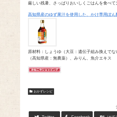
厳しい残暑、さっぱりおいしくごはんを食べて
高知県産のゆず果汁を使用した、かけ専用ぽん
原材料：しょうゆ（大豆：遺伝子組み換えでな
（高知県産：無農薬）、みりん、魚介エキス
おかずレシピ