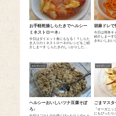
お手軽乾燥しらたきでヘルシー
胡麻ドレで
ミネストローネ♪
今日は簡単キ
紹介しまーす
今日はダイエット食にもなる！？しらた
きれいしおい
き入りのミネストローネのレシピをご紹
もぴったり！
介しまーす しらたきのしっかりした食
うことで味が
感がいいんですよね＾＾。 鍋に水 2カ
れしいところ～＼(^o^)
ップ入れ、トマト缶 1缶をつぶしなが
本は千切...
ら加えて火にかけます。煮立ったら5㎜
厚さのいちょう切...
おかずレシピ
おかずレシピ
ヘルシーおいしいツナ豆腐そぼ
ごまマスタ
ろ♪
『オーガニッ
にもぴったり♪ 今日は粒マスタードを
今日はごはんのお供にぴったり！のヘル