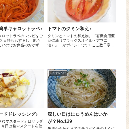
簡単キャロットラペ♪
トマトのクミン和え♪
ャロットラペのレシピをご
クミンとトマトの和え物。『有機食用亜
 日持ちもするし、彩も
麻仁油（フラックスオイル・アマニ
しいのでお弁当のおかずに
油）』 がポイントです♪ ここ数日寒暖
『胡麻ドレッシング』を使
差がものすごく激しいですよね～。季節
一発で決まるのが簡単でう
の変わり目は少し食欲が落ちちゃうなん
／ にんじん 1/2
て方みえませんか？今日は一口食べると
食欲が出...
おかずレシピ
ードドレッシング♪
涼しい日はにゅうめんはいか
が？No.129
ク粒マスタード』はサラダ
使
先週からそれまでの暑さがうそのように