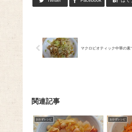
Twitter
Facebook
はて
マクロビオティック中華の素
関連記事
おかずレシピ
おかずレシピ