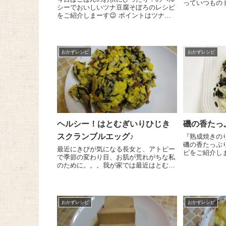
っていつもの
シーでおいしいツナ豆腐そぼろのレシピ
しゃれにする
をご紹介しまーす😉 ポイントはツナ缶
サラダの具は
を使うこと！ツナの食感と、うま味がお
すが、私の一押
豆腐に染みこむのとで、とーってもおい
しくなるんですー＾＾。 豆腐1丁は重石
をするなどしてし...
おかずレシピ
おかずレシピ
ヘルシー！はとむぎいりひじき
磯の香たっ
スクランブルエッグ♪
『熟成焼きのり』
磯の香たっぷ
最近にきびが気になる長女と、アトピー
ピをご紹介しま～す😉 
で季節の変わり目、お肌が荒れがちな私
１㎝幅に切り
のために。。。我が家では最近はとむぎ
子レンジ６０
をよく食べるようにしています。はとむ
うちによく混ぜ
ぎは昔から美容と健康保持のために、と
親しまれている穀物ですからね＼(^o^)／
他の穀物よりも栄...
おかずレシピ
おかずレシピ