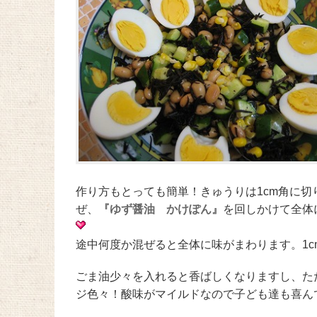
作り方もとっても簡単！きゅうりは1cm角に
ぜ、
『ゆず醤油 かけぽん』
を回しかけて全体
途中何度か混ぜると全体に味がまわります。1
ごま油少々を入れると香ばしくなりますし、た
ジ色々！酸味がマイルドなので子ども達も喜ん