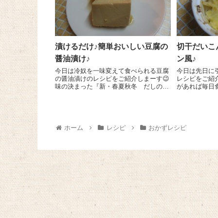
漬けるだけ♪簡単おいしい豆腐の
切干だいこ
醤油漬け♪
ン風♪
今日は冷奴を一味変えて食べられる豆腐
今日は先日に
の醤油漬けのレシピをご紹介しまーす😉
レシピをご紹
味の決まった『新・春夏秋冬 だしの
があれば毎日
素』を使うので味が一発で決まってとっ
すからねぇ＾＾ 『広島県産 有機
ても簡単なんですよ～!(^^)! 絹ごし豆
りだいこん』 
腐 １丁をビニール袋に入れ、『新・春
15分ほど置
夏秋冬 だし...
け2枚はスライ.
ホーム
レシピ
おかずレシピ