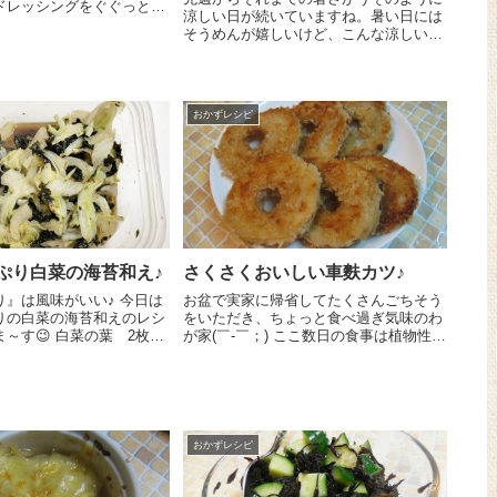
ドレッシングをぐぐっとお
涼しい日が続いていますね。暑い日には
レシピをご紹介しま～す😉
そうめんが嬉しいけど、こんな涼しい日
お好みでいいとは思うんで
はにゅうめんがおススメ～ おうどんと
しは白菜とりんごの...
違ったそうめん独特の風味が熱くすると
きわだち、つるつるしたのどごしは最高
～！我が家は夏が終わる前...
おかずレシピ
ぷり白菜の海苔和え♪
さくさくおいしい車麩カツ♪
は風味がいい♪ 今日は
お盆で実家に帰省してたくさんごちそう
りの白菜の海苔和えのレシ
をいただき、ちょっと食べ過ぎ気味のわ
白菜の葉 2枚は
が家(￣-￣；) ここ数日の食事は植物性の
ます。耐熱の器に入れて電
ものを多くして、体に優しく、を心がけ
０Wで３分チンしたら熱い
ています。でも、野菜ばっかりだと食べ
て加熱ムラをなくし...
た気がしない～、というお父さんのため
に、植物たんぱくた...
おかずレシピ