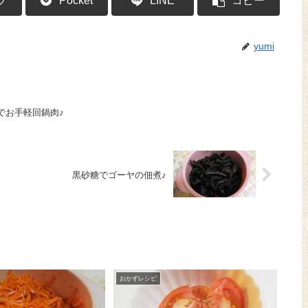
ブ
Pocket
LINE
コピー
yumi
でお手軽回鍋肉♪
黒砂糖でゴーヤの佃煮♪
おかずレシピ