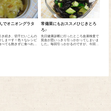
んでオニオングラタ
常備菜にもおススメひじきとろ
ろ♪
引き続き、切干だいこんの
先日健康診断に行ったところ血液検査で
介しまーす！色々なレシピ
貧血が思いっきり引っかかってしまいま
食べても飽きずに食べれま
した。毎回引っかかるのですが、今回は
千切
中々ひどかったようでお薬を頂いてしま
30gは水でさっと洗って
いました。女性はどうしても貧血になり
いて戻しておきます。しいた
がち。貧血は冷え性や不眠などあらゆる
..
不調を引き起こすとか？子...