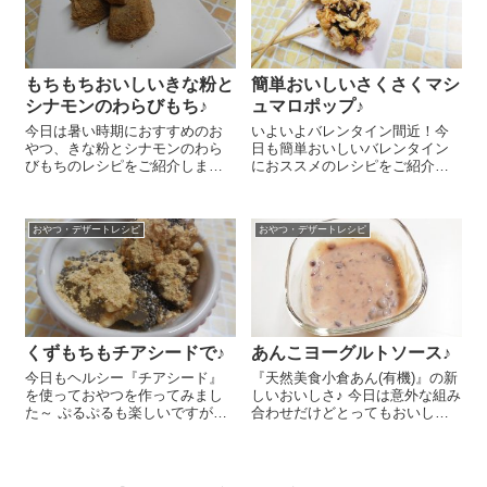
ンフリーを意識する...
もちもちおいしいきな粉と
簡単おいしいさくさくマシ
シナモンのわらびもち♪
ュマロポップ♪
今日は暑い時期におすすめのお
いよいよバレンタイン間近！今
やつ、きな粉とシナモンのわら
日も簡単おいしいバレンタイン
びもちのレシピをご紹介しまー
におススメのレシピをご紹介し
す😉 ポイントはシナモン♪シナ
まーす😉 マシュマロのもちもち
モンは体を温めるので、冷房で
感にさくさくのフルーツグラノ
冷えたところで食べるにはぴっ
ーラがとってもおいしいですよ
おやつ・デザートレシピ
おやつ・デザートレシピ
たりだし、消化機能を高めるの
～(^-^)/ チョコレート 100gは刻
で食欲がない時にもぴったりな
んで湯せんで溶かしてお...
んですよ～!(...
くずもちもチアシードで♪
あんこヨーグルトソース♪
今日もヘルシー『チアシード』
『天然美食小倉あん(有機)』の新
を使っておやつを作ってみまし
しいおいしさ♪ 今日は意外な組み
た～ ぷるぷるも楽しいですが、
合わせだけどとってもおいしい
今日はそのままパラパラといっ
あんこヨーグルトソースのレシ
てみました～♪ 最近くずもちには
ピをご紹介しま～す😉 『天然美
まっています＾＾。わらびもち
食小倉あん(有機)』 大さじ2と
よりもお鍋で練るのが大変じゃ
ヨーグルト大さじ2をよく混ぜる