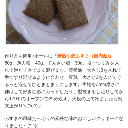
作り方も簡単♪ボールに
『
焙煎小麦ふすま（国内産)
』
60g、薄力粉 40g、てんさい糖 30g、塩一つまみを入
れて泡だて器でよく混ぜます。菜種油 大さじ3を入れて
手ですり混ぜるように合わせ、豆乳 大さじ2を入れてぐ
るっと混ぜてひとまとまりにします。生地を3mm厚さに
伸ばして好きな形にカットしたり、型抜きをしたりしてか
ら170℃のオーブンで25分焼き、天板の上で冷ましたら出
来上がり＼(^o^)／
ふすまの風味たっぷりの素朴な味のおいしいクッキーにな
りました～(^-^)/