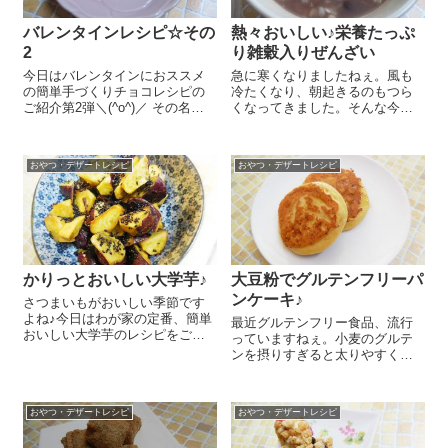
バレンタインレシピ☆その
熱々おいしい♪栄養たっぷ
2
り雑穀入りぜんざい
今日はバレンタインにおススメ
急に寒くなりましたねぇ。風も
の簡単手づくりチョコレシピの
冷たくなり、朝起きるのもつら
ご紹介第2弾＼(^o^)／ その名
くなってきました。そんな今
も”サクサクドロップチョコ”（ま
日。あっつあつのおぜんざいを
たまた勝手に命名…）♪ 作り方は
おやつに作りました。しかも栄
今回もものすごーく簡単です
養たっぷりの雑穀をお餅の替わ
おやつ・デザートレシピ
おやつ・デザートレシピ
(^O^) 『創健社ミルクチョコレー
りに入れてみました(#^.^#) 雑穀
ト』70gを細かく刻...
はご飯を炊く時に小さい湯のみ
に...
かりっとおいしい大学芋♪
大豆粉でグルテンフリーパ
ンケーキ♪
さつまいもがおいしい季節です
よね♪今日はわが家の定番、簡単
最近グルテンフリー食品、流行
おいしい大学芋のレシピをご紹
っていますねぇ。小麦のグルテ
介しまーす さつまいも 中1本は
ンを摂りすぎると太りやすくな
一口大に乱切りします。フライ
ったり血糖値が上がりやすかっ
パンに全体にうすくいきわたる
たりと体に負担がかかることが
程度の『純正太白胡麻油』を入
あるとか。確かにパンやお菓
れてグラニュー糖 大さじ1～2
おやつ・デザートレシピ
おやつ・デザートレシピ
子、麺類など小麦製品が多い最
を...
近、あまりストイックにグルテ