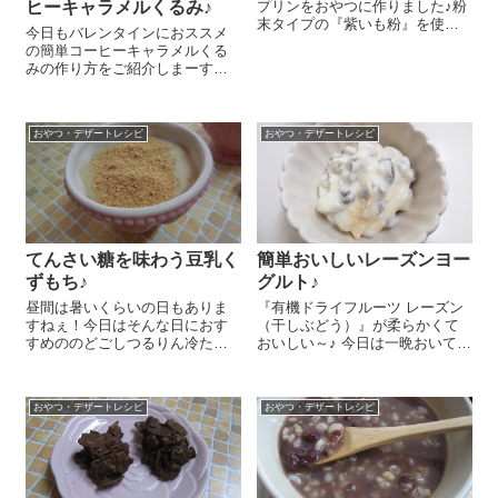
ヒーキャラメルくるみ♪
プリンをおやつに作りました♪粉
末タイプの『紫いも粉』を使う
今日もバレンタインにおススメ
のでとっても簡単です(^^♪ 鍋に
の簡単コーヒーキャラメルくる
片栗粉 大さじ3、てんさい糖
みの作り方をご紹介しまーす😉
30g、『紫いも粉』 大さじ2を
あっという間に作れますし、た
入れてよく混ぜます。そこに豆
くさん作るにも手間がかからな
乳 400ccを加え木ベ...
いのでたくさんの人に配りたい
おやつ・デザートレシピ
おやつ・デザートレシピ
時も便利ですよ～!(^^)! くるみ
1カップはフライパンで乾煎...
てんさい糖を味わう豆乳く
簡単おいしいレーズンヨー
ずもち♪
グルト♪
昼間は暑いくらいの日もありま
『有機ドライフルーツ レーズン
すねぇ！今日はそんな日におす
（干しぶどう）』が柔らかくて
すめののどごしつるりん冷たく
おいしい～♪ 今日は一晩おいてと
ておいしい豆乳くずもちのレシ
ってもおいしいレーズンヨーグ
ピをご紹介しまーす😉 くずもち
ルトをご紹介しま～す😉 保存容
にもきなこにも『ホクレン て
器にヨーグルト 1カップくら
おやつ・デザートレシピ
おやつ・デザートレシピ
んさい糖』を入れるので、てん
い、『有機ドライフルーツ レー
さい糖の風味がしっかり楽しめ
ズン（干し...
るんですよ～。...