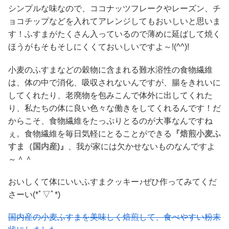
シンプルな味なので、ココナッツフレークやレーズン、チ
ョコチップなどを入れてアレンジしてもおいしいと思いま
す！ふすまがたくさん入っているので薄めに延ばして焼く
ほうがもそもそしにくくておいしいですよ～!(^^)!
小麦のふすまなどの穀物に含まれる難水溶性の食物繊維
は、体の中で消化、吸収されないんですが、腸をきれいに
してくれたり、老廃物を包みこんで体外に出してくれた
り、私たちの体に良い色々な働きをしてくれるんです！だ
からこそ、食物繊維をたっぷりとるのが大事なんですね
ぇ。食物繊維を毎日気軽にとることができる
『焙煎小麦ふ
すま（国内産)』
、我が家には欠かせないものなんですよ
～＾＾
おいしくて体にいいふすまクッキー♪ぜひ作ってみてくだ
さーい(*ﾟ▽ﾟ*)
国内産の小麦ふすまを美味しく焙煎して、食べやすい粉末