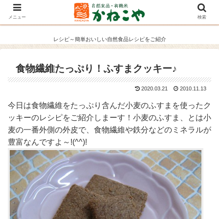
メニュー
検索
レシピ～簡単おいしい自然食品レシピをご紹介
食物繊維たっぷり！ふすまクッキー♪
2020.03.21
2010.11.13
今日は食物繊維をたっぷり含んだ小麦のふすまを使ったク
ッキーのレシピをご紹介しまーす！小麦のふすま、とは小
麦の一番外側の外皮で、食物繊維や鉄分などのミネラルが
豊富なんですよ～!(^^)!