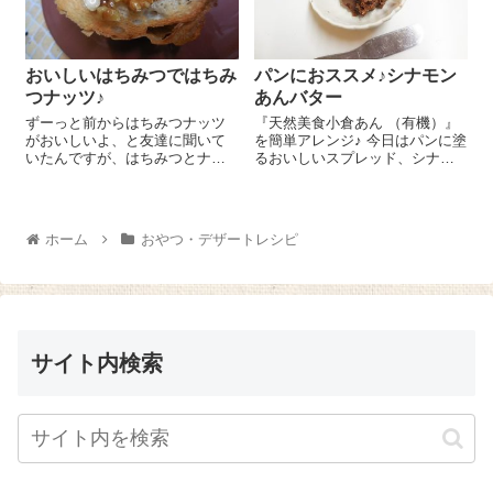
おいしいはちみつではちみ
パンにおススメ♪シナモン
つナッツ♪
あんバター
ずーっと前からはちみつナッツ
『天然美食小倉あん （有機）』
がおいしいよ、と友達に聞いて
を簡単アレンジ♪ 今日はパンに塗
いたんですが、はちみつとナッ
るおいしいスプレッド、シナモ
ツを絡めるだけで何がそんな
ンあんバターのレシピをご紹介
に？なーんて思っていて試した
しま～す😉 バター 30gは室温
ことがなかったんです。でも、
に戻して柔らかくします。『天
最近おいしいはちみつに出会っ
然美食小倉あん （有機）』
ホーム
おやつ・デザートレシピ
たので、はちみつナッツを作っ
100g、...
てみましたよ～ ...
サイト内検索