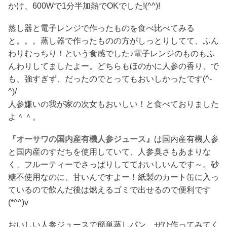
かけ、600Wで1分半加熱でOKでした!(^^)!
蒸し器と電子レンジで作ったものを食べ比べてみる
と。。。蒸し器で作ったものの方がしっとりしてて、ふん
わりむっちり！という食感でした♪電子レンジのものもふ
んわりしてましたよー。どちらもほのかに人参の香り、で
も、強すぎず、だったのでとってもおいしかったです(^-
^)/
人参嫌いの我が家の次女もおいしい！と食べておりました
よ＾＾。
『オーサワの国内産有機人参ジュース』
は国内産有機人参
と国内産のすだちを使用していて、人参臭さもあまりな
く、フルーティーでさっぱりしてておいしいんです～。砂
糖不使用なのに、甘いんですよー！紙製のカート缶に入っ
ているので飲んだ後は燃えるゴミで出せるので便利です
(*^^)v
おいしい人参ジュースで簡単蒸しパン、ぜひ作ってみてく