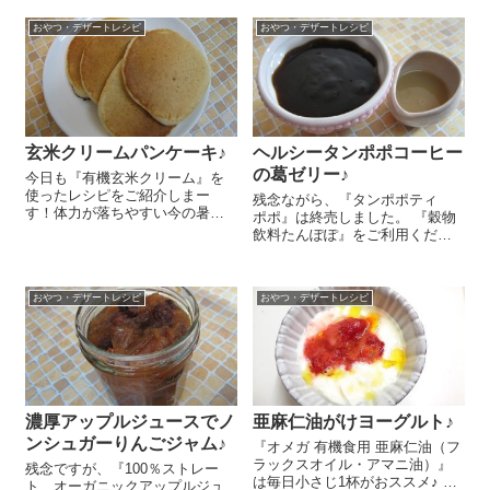
おやつ・デザートレシピ
おやつ・デザートレシピ
玄米クリームパンケーキ♪
ヘルシータンポポコーヒー
の葛ゼリー♪
今日も『有機玄米クリーム』を
使ったレシピをご紹介しまー
残念ながら、『タンポポティ
す！体力が落ちやすい今の暑い
ポポ』は終売しました。 『穀物
時期。消化のよい玄米クリーム
飲料たんぽぽ』をご利用くださ
で玄米の栄養をじっくり取り入
い。 寒くなってきましたね。こ
れて、元気に過ごしていきたい
んな季節には体を温めるくず粉
ですよね😉 作り方もとっても簡
を使ったおやつがおススメ♪今日
単です＼(^o^)／ 『有機玄米クリ
おやつ・デザートレシピ
おやつ・デザートレシピ
は体にいい野草、タンポポの根
ー...
のエキスを使った『タンポポ
テ...
濃厚アップルジュースでノ
亜麻仁油がけヨーグルト♪
ンシュガーりんごジャム♪
『オメガ 有機食用 亜麻仁油（フ
ラックスオイル・アマニ油）』
残念ですが、『100％ストレー
は毎日小さじ1杯がおススメ♪ 今
ト オーガニックアップルジュ