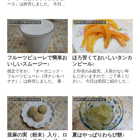
日は亜麻仁油がけヨーグルトの
ース』は終売しました。 今日は
レシピをご紹介しま～す😉簡単
我が家の定番♪ノンシュガーのり
いちごソースと相性ぴったり！
んごジャムのレシピをご紹介し
まずは簡単いちごソースを作り
まーす＼(^o^)／ ノンシュガーの
ます。いち...
おやつ・デザートレシピ
おやつ・デザートレシピ
秘密は濃厚で甘くておいしい
『100％スト...
フルーツピューレで簡単お
ほろ苦くておいしいタンカ
いしいスムージー♪
ンピール♪
残念ですが、『オーガニック・
２月頃のみ販売。入荷のない年
フルーツピューレ（洋ナシ＆バ
もございますので、ご了承くだ
ナナ）』は終売しました。 暑い
さい。 今日は前回ご紹介した
日が続くとちょっとひんやりし
『自然栽培 奄美大島産 タン
たものが欲しくなりますよね
カン』の皮を使ったおいしいレ
ぇ。今日は先日も紹介したフル
シピをご紹介しまーす 『自然栽
おやつ・デザートレシピ
おやつ・デザートレシピ
ーツピューレを使って簡単にで
培 奄美大島産 タンカン』は6
きるスムージーのレシピをご...
等分に切って皮を...
亜麻の実（粉末）入り、ロ
夏はやっぱりわらび餅♪