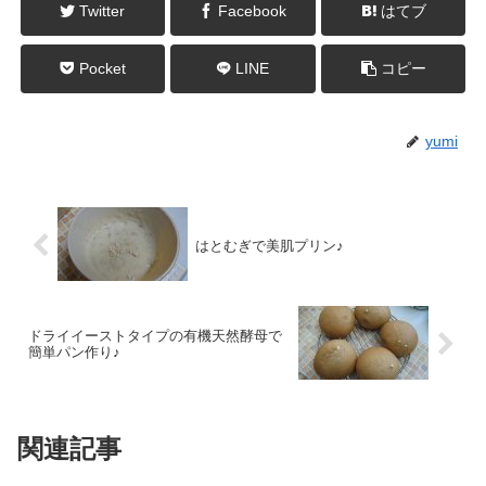
Twitter
Facebook
はてブ
Pocket
LINE
コピー
yumi
はとむぎで美肌プリン♪
ドライイーストタイプの有機天然酵母で
簡単パン作り♪
関連記事