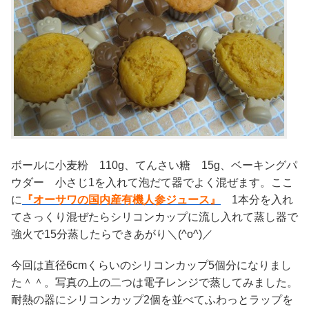
ボールに小麦粉 110g、てんさい糖 15g、ベーキングパ
ウダー 小さじ1を入れて泡だて器でよく混ぜます。ここ
に
『オーサワの国内産有機人参ジュース』
1本分を入れ
てさっくり混ぜたらシリコンカップに流し入れて蒸し器で
強火で15分蒸したらできあがり＼(^o^)／
今回は直径6cmくらいのシリコンカップ5個分になりまし
た＾＾。写真の上の二つは電子レンジで蒸してみました。
耐熱の器にシリコンカップ2個を並べてふわっとラップを