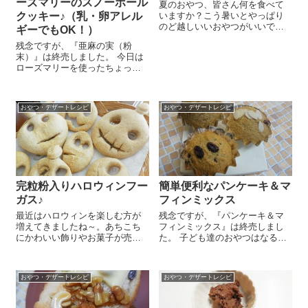
ーズマリーのスノーボール
夏のおやつ、皆さん何を食べて
クッキー♪（乳・卵アレル
いますか？こう暑いとやっぱり
のど越しいいおやつがいいです
ギーでもOK！）
よね。我が家はもっぱらゼリ
残念ですが、『亜麻の実（粉
ー。自家製ジュースをせっせと
末）』は終売しました。 今日は
寒天で固めていただいておりま
ローズマリーを使ったちょっと
す。でもちょっと今日は趣向を
変わったスノーボールクッキー
変えて…わらび餅を作ってみま
のレシピをご紹介しまーす(^_-)-
した＼(^o^)／...
☆ くるみ 50gは包丁で刻んで
おやつ・デザートレシピ
おやつ・デザートレシピ
おきます。ボールに薄力粉
70g、『亜麻...
完粒粉入りハロウィンフー
簡単便利なパンケーキ＆マ
ガス♪
フィンミックス
最近はハロウィンを楽しむ方が
残念ですが、『パンケーキ＆マ
増えてきましたね～。あちこち
フィンミックス』は終売しまし
にかわいい飾りやお菓子が売っ
た。 子ども達のおやつはなるべ
ていて楽しいです＾＾。今日は
く作ってあげよう！と日々心に
簡単おいしいハロウィン向けの
刻んではいるのですが、忙しか
パン、ハロウィンフーガスのレ
ったり疲れていたりするとなか
おやつ・デザートレシピ
おやつ・デザートレシピ
シピをご紹介しま～す😉 簡単な
なか…"(-""-)" ちなみに今日は生
のでお子さんと一緒に楽しんで
地を少し...
みて下さい～♪...