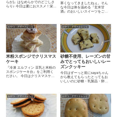
らか)』はなめらかでのどごしさ
寒くなってきましたねぇ。そん
らり♪ 今日は夏におススメ！栄養
な今日は体を温める『玄米甘
たっぷり＆とってもおいしい甘
酒』のおいしいスイーツをご紹
酒ヨーグルトプリンのレシピを
介しまーす！材料をお鍋に入れ
ご紹介しま～す😉 粉ゼラチン
てぐるぐる混ぜるだけ！とって
8gは50㏄の水にふやかしておき
も簡単なのも嬉しいのですー
ます。...
おやつ・デザートレシピ
おやつ・デザートレシピ
(#^.^#) 『玄米甘酒』1袋、ココナ
ッツミルク400cc、片栗粉大さ
じ...
米粉スポンジでクリスマス
砂糖不使用、レーズンの甘
ケーキ
みでとってもおいしいレー
ズンクッキー
『冷凍 エルフィン 豆乳と米粉の
スポンジケーキ台』をご利用く
今日はずーっと前にsayaちゃん
ださい。 今日はクリスマスケー
から教えてもらったとってもお
キの予行演習♪『冷凍 スポンジ
いしいのに砂糖・乳製品・卵・
ケーキ』を使ってやってみまし
油不使用のヘルシーレーズンク
た 『冷凍 スポンジケーキ』は
ッキーをおやつに作りました！
ゆきひかり100％の米の粉を使っ
これは江島雅歌さんという方の
て生イース...
おやつ・デザートレシピ
おやつ・デザートレシピ
本に載っていたレシピだそうで
す＾＾。 作り方も簡単！小麦粉
10...