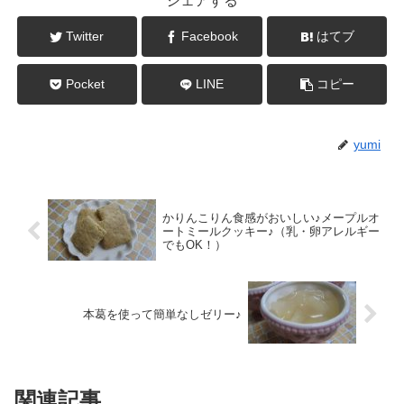
シェアする
Twitter
Facebook
はてブ
Pocket
LINE
コピー
yumi
かりんこりん食感がおいしい♪メープルオ
ートミールクッキー♪（乳・卵アレルギー
でもOK！）
本葛を使って簡単なしゼリー♪
関連記事