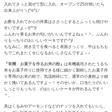
入れてさっと混ぜて型に入れ、オーブンで25分焼いたら
出来上がり＼(^o^)／
お酢を入れてからの作業はささっとするとふっくら焼けや
すいですよ～!(^^)!
ふんわり香るお米の匂いがいいんですよねぇ＾＾。ふんわ
りもっちりのおいしいケーキです(^-^)/
ちなみに、焼き立てを食べると表面さっくり、中はもちも
ちでこれまたくせになるおいしさなんですよ～♪
『有機 お菓子を作るお米の粉』
は有機栽培されたうるち
米をお菓子作りに使用できる様に細かく製粉したお菓子作
り専用のお米の粉で、気流粉砕にて、通常の小麦粉より細
かく挽いてあるんですよ～！そのせいか、口当たりのいい
しっとりもっちり、のおいしいケーキが作れるんです＾
＾。
具はくるみやアーモンドなどのナッツを入れてもいいし、