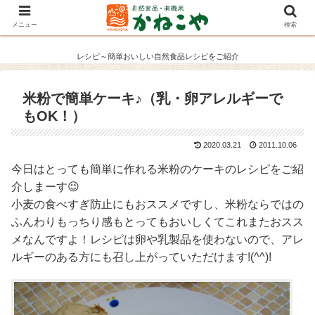
メニュー
検索
レシピ～簡単おいしい自然食品レシピをご紹介
米粉で簡単ケーキ♪（乳・卵アレルギーで
もOK！）
2020.03.21
2011.10.06
今日はとっても簡単に作れる米粉のケーキのレシピをご紹
介しまーす😉
小麦の食べすぎ防止にもおススメですし、米粉ならではの
ふんわりもっちり感もとってもおいしくてこれまたおスス
メなんですよ！レシピは卵や乳製品を使わないので、アレ
ルギーのある方にも召し上がっていただけます!(^^)!