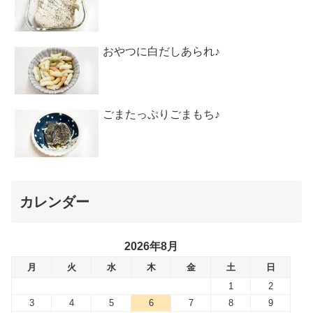
おやつに白だしあられ♪
ごまたっぷりごまもち♪
カレンダー
2026年8月
月
火
水
木
金
土
日
1
2
3
4
5
6
7
8
9