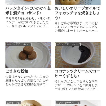
バレンタインにいかが？玄
おいしいオリーブオイルで
米甘酒チョコサンド♪
フォカッチャを焼きましょ
う♪
そろそろ1月も終わり。バレンタ
インデーが近づいてきましたね
今日は私が最近はまっているお
～。今日はバレンタインのプレ
いしいフォカッチャのレシピを
ゼントにもおススメのとっても
ご紹介しまーす！ホームベーカ
おいしい玄米甘酒チョコサンド
リーにこねと1次発酵をお任せす
のレシピをご紹介しまーす😉 耐
るので簡単なんですよ～!(^^)! 薄
熱の器にビターチョコレート
力粉 70g、国産強力粉 180g、
50g、『オーサワの有機玄米甘酒
おやつ・デザートレシピ
おやつ・デザートレシピ
てんさい糖 5g、塩 5g、『ジ
(...
ロロモーニ 有...
ごまきな粉飴
ココナッツクリームでコー
ヒーくずもち♪
今日はきなこたっぷり、ごまの
風味もたっぷりの昔なつかしや
今日ものどごしつるりんな簡単
わらかごまきな粉飴をおやつに
デザートのレシピをご紹介しま
作りました(#^.^#) きな粉50g、は
ーす ポイントは今体にいいと話
ちみつ大さじ2、『純ねりごま
題のココナッツクリーム＾＾。
（白）』大さじ2をボールに入れ
いつもと違う風味を楽しめます
てひとまとまりになるまでこね
よ～。 まずはお好みのコーヒー
こねします。あとはお好み...
おかずレシピ
おやつ・デザートレシピ
を300㏄ご用意ください＾＾。イ