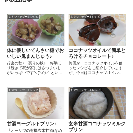
おやつ・デザートレシピ
おやつ・デザートレシピ
体に優しいてんさい糖でお
ココナッツオイルで簡単と
いしい鬼まんじゅう♪
ろけるチョコレート♪
行楽の秋♪ 実りの秋♪ お芋ほ
何回か、ココナッツオイルを使
り続きて我が家にはさつまいも
ったレシピをご紹介しています
がいっぱいです＼(^o^)／ という
が、今日はココナッツオイルな
ことで、今日のおやつにさつま
らではのおいしいレシピをご紹
いもたっぷりの鬼まんじゅうを
介しまーす😉 冷やすと固まるコ
作りました～😉 すっごく簡単に
コナッツオイルの性質を使う
おやつ・デザートレシピ
おやつ・デザートレシピ
作れちゃうのもうれしいところ
と、とっても簡単においしいヘ
＾＾。 さつまいも 500...
ルシーなチョコレートが作れち
ゃうのです～＾＾...
甘酒ヨーグルトプリン♪
玄米甘酒ココナッツミルク
プリン
『オーサワの有機玄米甘酒(なめ