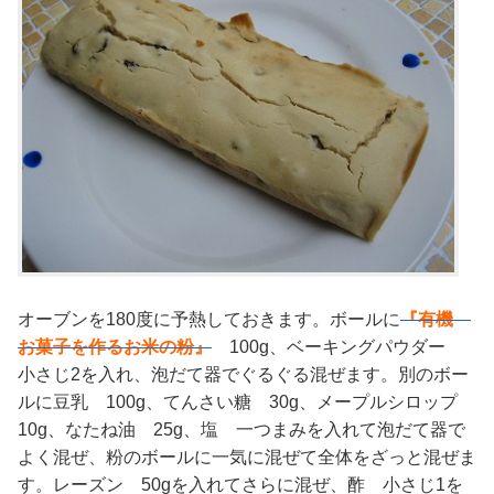
オーブンを180度に予熱しておきます。ボールに
『有機
お菓子を作るお米の粉』
100g、ベーキングパウダー
小さじ2を入れ、泡だて器でぐるぐる混ぜます。別のボー
ルに豆乳 100g、てんさい糖 30g、メープルシロップ
10g、なたね油 25g、塩 一つまみを入れて泡だて器で
よく混ぜ、粉のボールに一気に混ぜて全体をざっと混ぜま
す。レーズン 50gを入れてさらに混ぜ、酢 小さじ1を