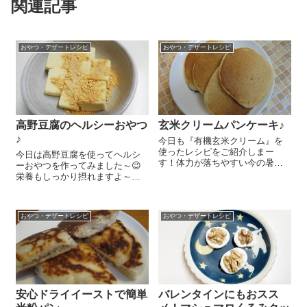
関連記事
おやつ・デザートレシピ
おやつ・デザートレシピ
高野豆腐のヘルシーおやつ
玄米クリームパンケーキ♪
♪
今日も『有機玄米クリーム』を
使ったレシピをご紹介しまー
今日は高野豆腐を使ってヘルシ
す！体力が落ちやすい今の暑い
ーおやつを作ってみました～😉
時期。消化のよい玄米クリーム
栄養もしっかり摂れますよ～！
で玄米の栄養をじっくり取り入
高野豆腐 1枚分は水で戻してぎ
れて、元気に過ごしていきたい
ゅっとしぼり、一口サイズに切
ですよね😉 作り方もとっても簡
ります。小鍋に豆乳(または牛
単です＼(^o^)／ 『有機玄米クリ
おやつ・デザートレシピ
おやつ・デザートレシピ
乳) 大さじ4、『オーガニック
ー...
メープルシロップ』 大さじ1...
安心ドライイーストで簡単
バレンタインにもおスス