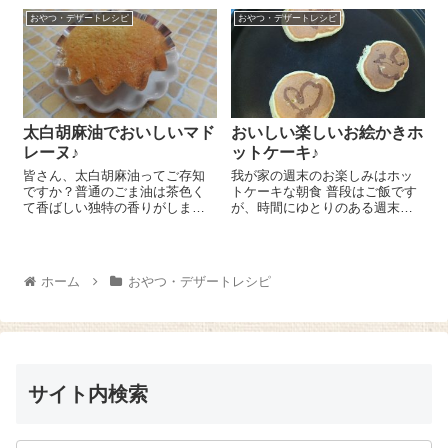
み）』 ７～８個をオーブント
た簡単黒糖きなこパンのレシピ
ースターで2...
おやつ・デザートレシピ
おやつ・デザートレシピ
をご紹介しまーす(^^)/ ホームベ
ーカリーに国産強力粉 250g...
太白胡麻油でおいしいマド
おいしい楽しいお絵かきホ
レーヌ♪
ットケーキ♪
皆さん、太白胡麻油ってご存知
我が家の週末のお楽しみはホッ
ですか？普通のごま油は茶色く
トケーキな朝食 普段はご飯です
て香ばしい独特の香りがします
が、時間にゆとりのある週末の
よね。でも、太白胡麻油は無味
朝には子ども達とのんびりホッ
無臭！色もほとんどついていな
トケーキ作りを楽しみます＾
いんですよ。この太白胡麻油、
＾。最近のお気に入りはお絵か
中々の優れものなのです!(^^)! 今
きホットケーキ かわいく絵を描
ホーム
おやつ・デザートレシピ
日はそんな太白胡麻油を使った
きながら自分達でホットケーキ
マドレ...
を焼くのが週末...
サイト内検索