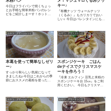
米粉パン
メ！マシュマロくるみクッ
キー♪
今日はフライパンで焼くちょっ
とお手軽な簡単米粉パンのレシ
『有機ナッツ ウォールナッツ
ピをご紹介しまーす！ホットケ
（くるみ）』もカリカリでおい
ーキを焼く要領でできるから気
しい♪ 今日はバレンタインにもお
楽にできていいんですよ＼(^o^)
ススメ！マシュマロとくるみで
／ ぬるま湯 1/2カップに『ドラ
作る簡単マシュマロくるみクッ
イイースト（RED STAR）』
キーのレシピをご紹介しま～す
3gを溶かして砂糖 ...
おやつ・デザートレシピ
おやつ・デザートレシピ
😉 『有機ナッツ ウォールナッツ
（くるみ）』...
本葛を使って簡単なしゼリ
スポンジケーキ ごはん
ー♪
deナイスでクリスマスケ
ーキを作ろう！
すっかり秋らしい気候になって
きましたね♪今日はこれからの季
『冷凍 エルフィン 豆乳と米粉の
節におススメの葛粉を使った簡
スポンジケーキ台 15㎝』をご利
単ゼリーのレシピをご紹介しま
用ください。 今日もクリスマス
す！葛は葛根湯におなじみ、体
に向けて♪アレルギーのある方に
を暖めたり、解熱作用があった
もおススメのクリスマスケーキ
りと、薬になるくらい身体にい
のデコレーションレシピをご紹
いものですからね!(^^)! なしを...
おやつ・デザートレシピ
おやつ・デザートレシピ
介しまーす＼(^o^)／ まずは
『ス...