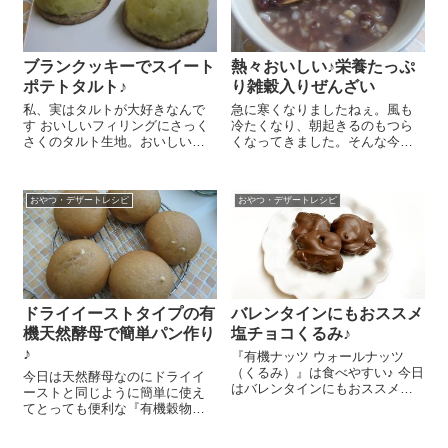
ブランクッキーでスイート
熱々おいしい♪栄養たっぷ
ポテトタルト♪
り雑穀入りぜんざい
私、実はタルトが大好きなんで
急に寒くなりましたねぇ。風も
す おいしいフィリングにさっく
冷たくなり、朝起きるのもつら
さくのタルト生地。おいしいで
くなってきました。そんな今
すよね～！でも、タルト生地作
日。あっつあつのおぜんざいを
るのって私にはやや面倒だった
おやつに作りました。しかも栄
りして…あまり自分では作りま
養たっぷりの雑穀をお餅の替わ
おやつ・デザートレシピ
おやつ・デザートレシピ
せん…。 先日お店で『ブランク
りに入れてみました(#^.^#) 雑穀
ッキー』をボーっと眺めていた
はご飯を炊く時に小さい湯のみ
私。そこで...
に...
ドライイーストタイプの有
バレンタインにもおススメ
機天然酵母で簡単パン作り
塩チョコくるみ♪
♪
『有機ナッツ ウォールナッツ
（くるみ）』は食べやすい♪ 今日
今日は天然酵母なのにドライイ
はバレンタインにもおススメの
ーストと同じように簡単に使え
塩チョコくるみのレシピをご紹
てとっても便利な『有機穀物で
介しま～す😉 形のきれいな『有
作った天然酵母 ゆうきぱんこう
機ナッツ ウォールナッツ（くる
ぼ』とホームベーカリーを使っ