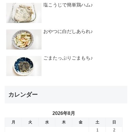
塩こうじで簡単鶏ハム♪
おやつに白だしあられ♪
ごまたっぷりごまもち♪
カレンダー
2026年8月
月
火
水
木
金
土
日
1
2