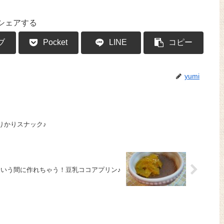
シェアする
ブ
Pocket
LINE
コピー
yumi
りかりスナック♪
という間に作れちゃう！豆乳ココアプリン♪