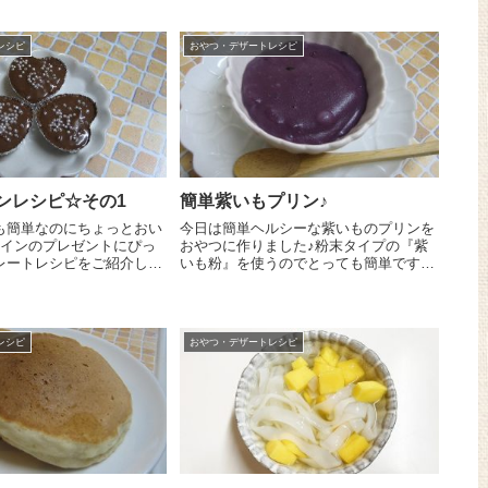
レシピ
おやつ・デザートレシピ
ンレシピ☆その1
簡単紫いもプリン♪
も簡単なのにちょっとおい
今日は簡単ヘルシーな紫いものプリンを
タインのプレゼントにぴっ
おやつに作りました♪粉末タイプの『紫
レートレシピをご紹介しま
いも粉』を使うのでとっても簡単です
(^^♪ 鍋に片栗粉 大さじ3、てんさい
チョコレート』70gを細
糖 30g、『紫いも粉』 大さじ2を入れ
ールに入れ、湯煎で溶かし
てよく混ぜます。そこに豆乳 400ccを
加え木ベ...
レシピ
おやつ・デザートレシピ