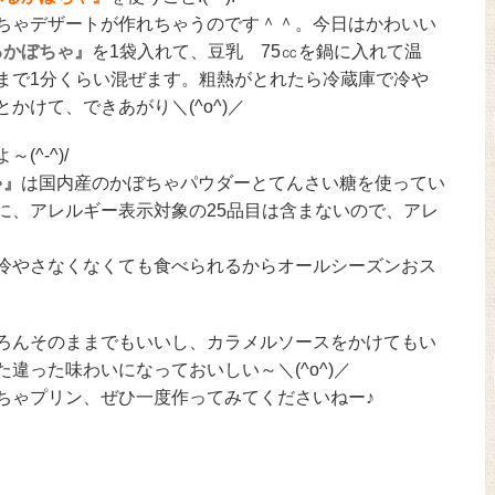
ちゃデザートが作れちゃうのです＾＾。今日はかわいい
るかぼちゃ』
を1袋入れて、豆乳 75㏄を鍋に入れて温
まで1分くらい混ぜます。粗熱がとれたら冷蔵庫で冷や
けて、できあがり＼(^o^)／
^-^)/
ゃ』
は国内産のかぼちゃパウダーとてんさい糖を使ってい
に、アレルギー表示対象の25品目は含まないので、アレ
冷やさなくなくても食べられるからオールシーズンおス
ろんそのままでもいいし、カラメルソースをかけてもい
違った味わいになっておいしい～＼(^o^)／
ちゃプリン、ぜひ一度作ってみてくださいねー♪