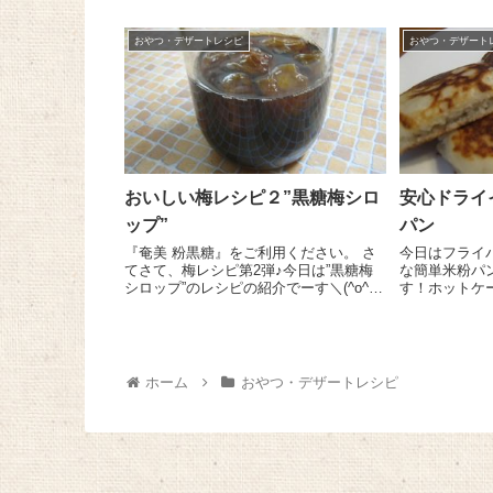
菜種油 40ml、豆乳 60ml、メープル
チョコの食べ
シロップ...
じです...
おやつ・デザートレシピ
おやつ・デザート
おいしい梅レシピ２”黒糖梅シロ
安心ドライ
ップ”
パン
『奄美 粉黒糖』をご利用ください。 さ
今日はフライ
てさて、梅レシピ第2弾♪今日は”黒糖梅
な簡単米粉パ
シロップ”のレシピの紹介でーす＼(^o^)
す！ホットケ
／ 作り方は簡単です♪”梅味噌”と同様、
ら気楽にできて
青梅は洗ってへたをとって凍らせておき
ぬるま湯 1/
ます。清潔な瓶に梅を入れ...
ト（RED ST
糖 ...
ホーム
おやつ・デザートレシピ