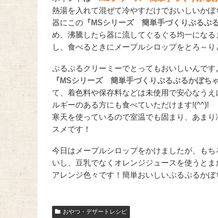
熱湯を入れて混ぜて冷やすだけでおいしいかぼ
器にこの
『MSシリーズ 簡単手づくりぷるぷ
め、沸騰したら器に流してぐるぐる均一になる
し、食べるときにメープルシロップをとろ～りとか
ぷるぷるクリーミーでとってもおいしいんですよ～(
『MSシリーズ 簡単手づくりぷるぷるかぼち
て、着色料や保存料などは未使用で安心なうえ
ルギーのある方にも食べていただけます!(^^)!
寒天を使っているので室温でも固まり、あまり
スメです！
今日はメープルシロップをかけましたが、もち
いし、豆乳でなくオレンジジュースを使うとまた
アレンジ色々です！簡単おいしいぷるぷるかぼ
おやつ・デザートレシピ