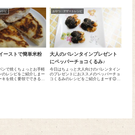
過ぎがだいぶ防げそうな感
レシピ
おやつ・デザートレシピ
イーストで簡単米粉
大人のバレンタインプレゼント
にペッパーチョコくるみ♪
パンで焼くちょっとお手軽
今日はちょっと大人向けのバレンタイン
ンのレシピをご紹介しまー
のプレゼントにおススメのペッパーチョ
ーキを焼く要領でできるか
コくるみのレシピをご紹介しまーす😉
いいんですよ＼(^o^)／
すごく簡単ですが、ワインのおつまみに
2カップに『ドライイース
もぴったりのちょっぴりスパイシーな風
AR）』 3gを溶かして砂
味がたまりませんよ～！ お好みのチョ
コレート少々を耐熱...