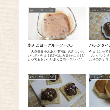
おやつ・デザートレシピ
おやつ・デザート
あんこヨーグルトソース♪
バレンタイ
『天然美食小倉あん(有機)』の新しいお
今日はとって
いしさ♪ 今日は意外な組み合わせだけど
しい♪バレン
とってもおいしいあんこヨーグルトソー
たりのチョコ
スのレシピをご紹介しま～す😉 『天然
ーす(^^)/ 作り方はものすごーく簡単です
美食小倉あん(有機)』 大さじ2とヨーグ
『創健社ミルク
ルト大さじ2をよく混ぜるだけ...
かく刻んでボ
ます。こ...
おやつ・デザートレシピ
おやつ・デザート