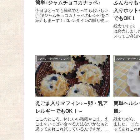
簡単♪ジャムチョコカナッペ♪
ふんわりも
入りホット
今日はとっても簡単でとってもおいしい
(^-^)/ジャムチョコカナッペのレシピをご
でもOK！
紹介しまーす！バレンタインの贈り物に
もぴったりですよ～＼(^o^)／ 板チョコ1
残念ですが、
枚（60g弱）は小さく刻んで湯煎にかけ
は終売しました。 皆さん、ア
て溶かします。お湯の温度が高すぎる
スってご存知
と...
の一年草で、
カルシウムも
女性にもおス
(#^.^...
おやつ・デザートレシピ
おやつ・デザート
えごま入りマフィン♪～卵・乳ア
簡単ヘルシ
レルギーでもOK！～
風♪
ここのところ、体にいい雑穀やごま、え
残念ながら、
ごまをいっぱい食べる方法ないかなぁと
ました。 またまた『麦芽水あめ』を使
思ってあれこれ試しているんですが、え
ってあれこれ
ごま入りのマフィンがとてもおいしかっ
ちょっといい
たのでレシピ、紹介しちゃいまーす(^^)/
があればチョ