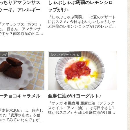
っちりアマランサス
しゃぶしゃぶ蒟蒻のレモンシロ
ケーキ。アレルギー
ップがけ♪
『しゃぶしゃぶ蒟蒻』 は夏のデザート
におススメ♪ 今日はおいしいしゃぶしゃ
『アマランサス（粉末）』
ぶ蒟蒻のレモンシロップがけのレシピを
マランサ
ご紹介しま～す😉 『しゃぶしゃぶ蒟
ですか？南米原産のヒユ科
蒻』 は少量のお酢を入れた酢水に1分
鉄分、食物繊維が豊富で、
ほど漬けて、さっと洗います。水 15...
豊富！育ち盛りの子どもや
スメの雑穀なんですー
レシピ
おやつ・デザートレシピ
ーチョコキャラメル
亜麻仁油がけヨーグルト♪
『オメガ 有機食用 亜麻仁油（フラック
スオイル・アマニ油）』は毎日小さじ1
『麦芽水あめ』は、終売し
杯がおススメ♪ 今日は亜麻仁油がけヨー
グルトのレシピをご紹介しま～す😉簡単
作ってみていたんですが、
いちごソースと相性ぴったり！ まずは
もんができましたよ！これ
簡単いちごソースを作ります。いち...
コレート好きのうちの娘の