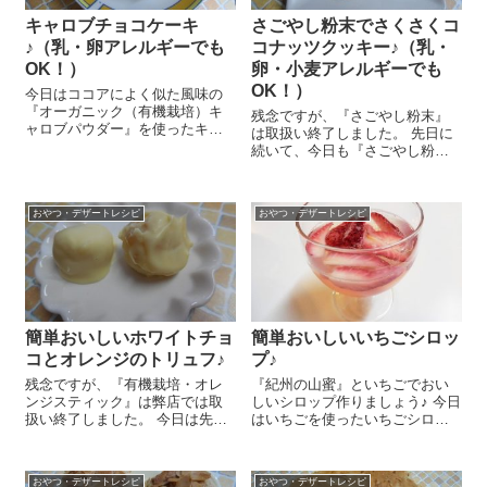
キャロブチョコケーキ
さごやし粉末でさくさくコ
♪（乳・卵アレルギーでも
コナッツクッキー♪（乳・
OK！）
卵・小麦アレルギーでも
OK！）
今日はココアによく似た風味の
『オーガニック（有機栽培）キ
残念ですが、『さごやし粉末』
ャロブパウダー』を使ったキャ
は取扱い終了しました。 先日に
ロブチョコケーキのレシピをご
続いて、今日も『さごやし粉
紹介します😉 乳製品や卵を使用
末』を使ったレシピをご紹介し
していないのでアレルギーのあ
まーす！今日は小麦粉も使わず
る方にも食べていただけます
『さごやし粉末』だけを使って
し、とっても簡単なんですよ
おやつ・デザートレシピ
おやつ・デザートレシピ
作ってみましたよ！ですから、
～！ 『オーガニ...
乳・卵・小麦アレルギーの方...
簡単おいしいホワイトチョ
簡単おいしいいちごシロッ
コとオレンジのトリュフ♪
プ♪
残念ですが、『有機栽培・オレ
『紀州の山蜜』といちごでおい
ンジスティック』は弊店では取
しいシロップ作りましょう♪ 今日
扱い終了しました。 今日は先日
はいちごを使ったいちごシロッ
ご紹介した『有機栽培・オレン
プのレシピをご紹介しま～す😉
ジスティック』を使ったホワイ
旬のいちごを味わいましょう～♪
トチョコのトリュフのレシピを
いちご 250g(1パック)は2等分か
おやつ・デザートレシピ
おやつ・デザートレシピ