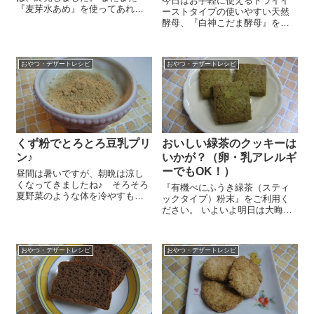
今日はお手軽に使えるドライイ
『麦芽水あめ』を使ってあれこ
ーストタイプの使いやすい天然
れ作ってみていたんですが、ち
酵母、『白神こだま酵母』を使
ょっといいもんができました
って、ホームベーカリーで簡単
よ！これがあればチョコレート
に食パンが焼けちゃうレシピを
好きのうちの娘のチョコの食べ
ご紹介しまーす ホームベーカリ
過ぎがだいぶ防げそうな感じで
おやつ・デザートレシピ
おやつ・デザートレシピ
ーの釜にパン用強力粉（国産小
す...
麦使用） 250g、てんさい糖
6g、塩...
くず粉でとろとろ豆乳プリ
おいしい緑茶のクッキーは
ン♪
いかが？（卵・乳アレルギ
ーでもOK！）
昼間は暑いですが、朝晩は涼し
くなってきましたね♪ そろそろ
『有機べにふうき緑茶（スティ
夏野菜のような体を冷やすもの
ックタイプ）粉末』をご利用く
は減らしていって、来る寒い冬
ださい。 いよいよ明日は大晦
に備えて体を調えていくのが大
日！今年1年、皆様においしいレ
事な時期です。昼間の暑さに負
シピをがんばってお伝えしてま
けて冷たいものを食べたくなり
いりましたが、お役に立てたで
ますが、あまり体を冷やさない
おやつ・デザートレシピ
おやつ・デザートレシピ
しょうか？いつも読んでいただ
ようにしていき...
き、コメントを下さったり...