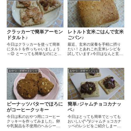
ご紹介しまーす😉 こちらもバレ
ら4等分に切ります。『紀州の...
ンタインにおススメ＾＾...
クラッカーで簡単アーモン
レトルト玄米ごはんで玄米
ドタルト♪
ごパン♪
今日はクラッカーを使って簡単
最近、玄米の栄養を手軽に摂り
にタルトを作っちゃいましょう
たい！とあれこれ玄米レシピを
～😉 とーっても簡単なのにとー
試しています♪今日はなんと玄米
ってもおいしいんですよ～！ ス
ごはんをそのままパンに入れち
ライスアーモンド 30gにメープ
ゃい、玄米ごパンを焼いてみま
ルシロップ 15gをいれてよく混
したよ～!(^^)! 国産強力粉
おやつ・デザートレシピ
おやつ・デザートレシピ
ぜます。『全粒粉クラッカ
250g、『有機玄米ごはん』
ー』 15枚に乗せ、180℃の...
160g、砂糖 10g、塩 5...
ピーナッツバターでほろに
簡単♪ジャムチョコカナッ
がコーヒークッキー
ペ♪
今日は私のおやつ用にコーヒー
今日はとっても簡単でとっても
クッキーを作ってみました。卵
おいしい(^-^)/ジャムチョコカナ
や乳製品を不使用のヘルシーク
ッペのレシピをご紹介しまー
ッキーです。ポイントは以前に
す！バレンタインの贈り物にも