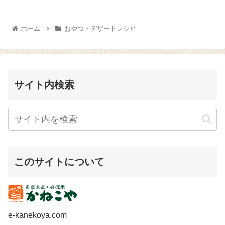
も紹介した『アリサン ピーナ
ぴったりですよ～＼(^o^)／ 板チ
ッツバター』 『アリサン ピー
ョコ1枚（60g弱）は小さく刻ん
ナッツバター』70gにはちみつ
で湯煎にかけて溶かします。お
ホーム
おやつ・デザートレシピ
20gを加えてよく混ぜ、そこに小
湯の温度が高すぎると...
麦粉...
サイト内検索
このサイトについて
e-kanekoya.com