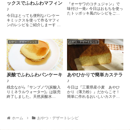
ックスでふわふわマフィン
『オーサワのコチュジャン』で
♪
味付け一発♪ 今日はおもちを使っ
たトッポッキ風のレシピをご紹
今日はとっても便利なパンケー
介しま～す😉 小鍋にケチャッ
キミックスを使って作るマフィ
プ 大さじ1、はちみつ 大さじ
ンのレシピをご紹介しまーす も
1、醤油 小さじ1、『オーサワ
のすごく簡単なんですが、とっ
のコチュジャン』 大さじ1/2、
てもふわふわでおいしいんです
水 大さ...
よ～ 豆乳 150gを大きめのボー
おやつ・デザートレシピ
おやつ・デザートレシピ
ルに入れてハンドミキサーで泡
立てます。びっくりするくら
い！...
炭酸でふわふわパンケーキ
あやひかりで簡単カステラ
♪
♪
残念ながら『サンブノワ(炭酸入
今日は『三重県産小麦 あやひ
りミネラルウォーター)』は販売
かり（薄力粉）』だからこそ！
終了しました。天然炭酸水
簡単に作れるおいしいカステラ
YOIYANAはこちらです。 今回も
のレシピをご紹介しまーす＼
炭酸を使うことでいつもよりふ
(^o^)／ 耐熱の器にバター
わふわに作れるレシピをご紹介
50g、はちみつ 大さじ2、牛
しまーす ふわふわおいしいパン
乳 大さじ1を入れて湯煎で溶か
ホーム
おやつ・デザートレシピ
ケーキですよ～...
し、そのまま熱いままにしてお
きま...