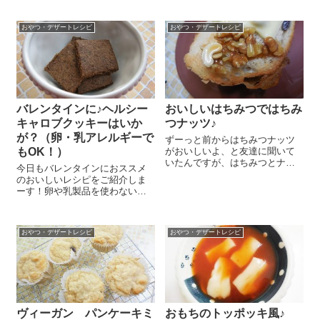
玉を作ります。『雪小町印 純
など色々思い浮かびます＾＾。
白玉粉』 100g、絹ごし豆腐
今日はその中の一つ、チアシー
おやつ・デザートレシピ
おやつ・デザートレシピ
130gを合わせて、手で耳たぶく
ドを使って簡単デザートを作っ
らいの...
てみましたよ～😉 ヨーグルト
100g...
バレンタインに♪ヘルシー
おいしいはちみつではちみ
キャロブクッキーはいか
つナッツ♪
が？（卵・乳アレルギーで
ずーっと前からはちみつナッツ
もOK！）
がおいしいよ、と友達に聞いて
いたんですが、はちみつとナッ
今日もバレンタインにおススメ
ツを絡めるだけで何がそんな
のおいしいレシピをご紹介しま
に？なーんて思っていて試した
ーす！卵や乳製品を使わないヘ
ことがなかったんです。でも、
ルシーレシピなのでアレルギー
最近おいしいはちみつに出会っ
がある方にもおススメですよ～
たので、はちみつナッツを作っ
＼(^o^)／ ボールに薄力粉
てみましたよ～ ...
おやつ・デザートレシピ
おやつ・デザートレシピ
65g、全粒粉 20g、『オーガニ
ックキャロブパウダー』 15...
ヴィーガン パンケーキミ
おもちのトッポッキ風♪