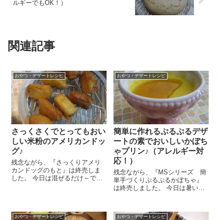
ルギーでもOK！）
関連記事
おやつ・デザートレシピ
おやつ・デザートレシピ
さっくさくでとってもおい
簡単に作れるぷるぷるデザ
しい米粉のアメリカンドッ
ートの素でおいしいかぼち
グ♪
ゃプリン♪（アレルギー対
応！）
残念ながら、『さっくりアメリ
カンドッグのもと』は終売しま
残念ながら、『MSシリーズ 簡
した。 今日は混ぜるだけ～で簡
単手づくりぷるぷるかぼちゃ』
単な米粉のアメリカンドッグを
は終売しました。 今日は暑いで
おやつに作りましたー😉 できた
すねぇ～。こんな日はのどこし
てのさっくさくは止められな
がいいおやつを食べたいなー、
い、止まらない～！すっごくお
なんて思いますが、作るのもち
いしかったです～(^-^...
おやつ・デザートレシピ
おやつ・デザートレシピ
ょっと面倒。。。ということ