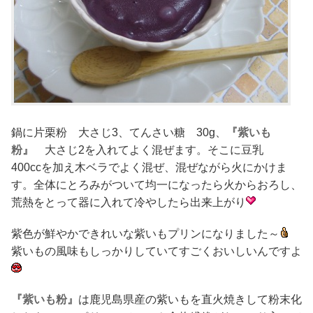
鍋に片栗粉 大さじ3、てんさい糖 30g、
『紫いも
粉』
大さじ2を入れてよく混ぜます。そこに豆乳
400ccを加え木ベラでよく混ぜ、混ぜながら火にかけま
す。全体にとろみがついて均一になったら火からおろし、
荒熱をとって器に入れて冷やしたら出来上がり
紫色が鮮やかできれいな紫いもプリンになりました～
紫いもの風味もしっかりしていてすごくおいしいんですよ
『紫いも粉』
は鹿児島県産の紫いもを直火焼きして粉末化