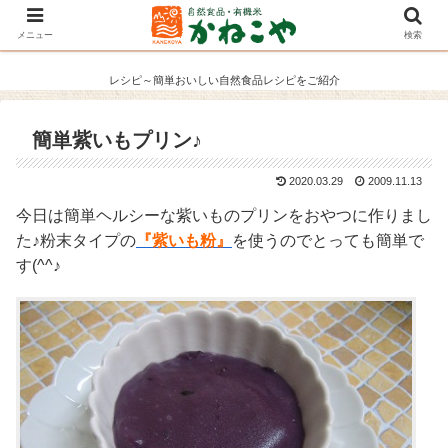
メニュー
検索
レシピ～簡単おいしい自然食品レシピをご紹介
簡単紫いもプリン♪
2020.03.29
2009.11.13
今日は簡単ヘルシーな紫いものプリンをおやつに作りまし
た♪粉末タイプの
『紫いも粉』
を使うのでとっても簡単で
す(^^♪