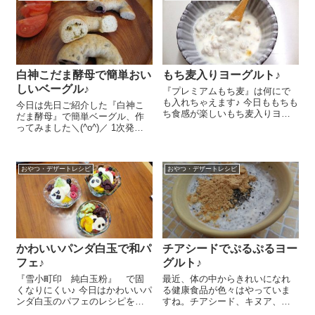
で、混ぜるだけで簡単にぷ...
白神こだま酵母で簡単おい
もち麦入りヨーグルト♪
しいベーグル♪
『プレミアムもち麦』は何にで
も入れちゃえます♪ 今日ももちも
今日は先日ご紹介した『白神こ
ち食感が楽しいもち麦入りヨー
だま酵母』で簡単ベーグル、作
グルトをご紹介しま～す😉 『プ
ってみました＼(^o^)／ 1次発酵
レミアムもち麦』は前回ご紹介
まではホームベーカリーにお任
したようにお米を炊飯するつい
せしました♪国産強力粉 250g、
でに炊いておきます。ヨーグル
オーツ麦ふすま 50g、てんさい
トにお好みの量...
おやつ・デザートレシピ
おやつ・デザートレシピ
糖 大さじ1、塩 小さじ1、ぬ
るま湯 200gをホー...
かわいいパンダ白玉で和パ
チアシードでぷるぷるヨー
フェ♪
グルト♪
『雪小町印 純白玉粉』 で固
最近、体の中からきれいになれ
くなりにくい♪ 今日はかわいいパ
る健康食品が色々はやっていま
ンダ白玉のパフェのレシピをご
すね。チアシード、キヌア、ア
紹介しま～す😉 まずはパンダ白
サイー、ココナッツオイルなど