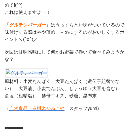
めて!(^^)!
これは使えますよー！
『グルテンバーガー』
はうっすらとお味がついているので
味付けする際はやや薄め、甘めにするのがおいしくするポ
イント＼(^o^)／
次回は甘味噌味にして何かお野菜で巻いて食べてみようか
な？
原材料：小麦たんぱく、大豆たんぱく（遺伝子組替でな
い）、大豆油、小麦でんぷん、しょうゆ（大豆を含む）、
食塩（粗精塩）、酵母エキス、砂糖、昆布末
（
自然食品・有機米かねこや
スタッフyumi)