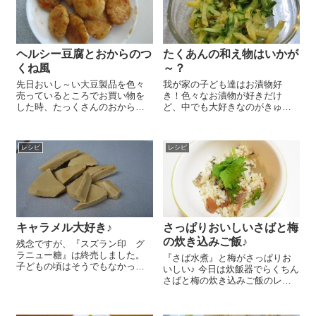
ヘルシー豆腐とおからのつ
たくあんの和え物はいかが
くね風
～？
先日おいし～い大豆製品を色々
我が家の子ども達はお漬物好
売っているところでお買い物を
き！色々なお漬物が好きだけ
した時、たっくさんのおからを
ど、中でも大好きなのがきゅう
無料で頂きました このおからを
りのぬか漬けと『玄米黒酢たく
使ってご飯を作ろう！と思い、
あん』なんですー 『玄米黒酢た
お豆腐とおからを使ってつくね
くあん』はいつも薄く切ってご
レシピ
レシピ
もどきを作りました！ まず、た
はんと一緒に食べるのだけど、
まねぎをみじん切りにして炒め
今日はちょっとアレンジ、きゅ
ます。お...
うりと一緒に和え...
キャラメル大好き♪
さっぱりおいしいさばと梅
の炊き込みご飯♪
残念ですが、『スズラン印 グ
ラニュー糖』は終売しました。
『さば水煮』と梅がさっぱりお
子どもの頃はそうでもなかった
いしい♪ 今日は炊飯器でらくちん
のだけど、最近”キャラメル”が大
さばと梅の炊き込みご飯のレシ
好きになった私😉 ”キャラメ
ピをご紹介しま～す😉 お米 2
ル”といってもいわゆるお菓子
合は洗って少なめの水に30分以
の”キャラメル”ではなくて”キャ
上漬けておきます。お米に『さ