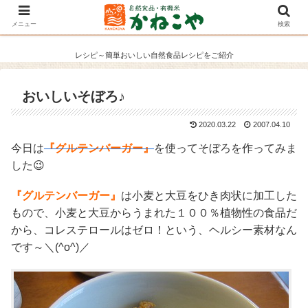
メニュー
検索
レシピ～簡単おいしい自然食品レシピをご紹介
おいしいそぼろ♪
2020.03.22
2007.04.10
今日は
『グルテンバーガー』
を使ってそぼろを作ってみま
した😉
『グルテンバーガー』
は小麦と大豆をひき肉状に加工した
もので、小麦と大豆からうまれた１００％植物性の食品だ
から、コレステロールはゼロ！という、ヘルシー素材なん
です～＼(^o^)／