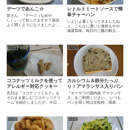
デーツであんこ☆
レトルトミートソースで簡
単チャーハン
皆さん、『デーツ（なめや
し）』って知ってますか？最近
いよいよ暑くなってきましたね
よく聞くようになりましたよ
ぇ。こんなに暑いと食欲もやや
ね。『デーツ（なつめやし）』
減退気味、毎日のご飯の献立を
は西アジア原産の「なつめやし
考えるのも億劫になってきちゃ
の実」で、自然栽培が多く栄養
います。私が一番考えられない
成分たっぷりのフルーツなんで
のがお昼ご飯！晩御飯はそれな
す どんな栄養成分がたっぷりか
レシピ
レシピ
りに品数そろえたり思いつくん
というと…ミネラル...
だけど、お昼ご飯はできるだけ
手がかからずおな...
ココナッツミルクを使って
カルシウム＆鉄分たっぷ
アレルギー対応クッキー
り！アマランサス入りパン
先日は『ココナッツミルク』を
『オーサワの国内産 アマランサ
そのまま楽しむ”ココナッツクリ
ス』をご利用ください。 いつも
ーム”を紹介しましたが、今日は
パンを焼く時は全粒粉、国産小
乳製品の代わりに使ってアレル
麦粉、北海道産バター、天然塩
ギーがあっても食べられるクッ
などなど、素材にこだわってい
キーをご紹介しまーす その名
ます。 他によく登場するのがコ
レシピ
レシピ
も”きなこクッキー” きな粉10g、
ーンミールやオートミールなど
メープルシロップ 20ml...
の雑穀＆雑穀粉。中...