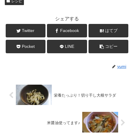
レシピ
シェアする
Twitter
Facebook
はてブ
Pocket
LINE
コピー
yumi
栄養たっぷり！切り干し大根サラダ
米醤油使ってます♪