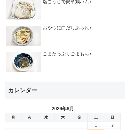
塩こうじで簡単鶏ハム♪
おやつに白だしあられ♪
ごまたっぷりごまもち♪
カレンダー
2026年8月
月
火
水
木
金
土
日
1
2