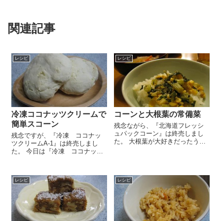
関連記事
レシピ
レシピ
冷凍ココナッツクリームで
コーンと大根葉の常備菜
簡単スコーン
残念ながら、『北海道フレッシ
ュパックコーン』は終売しまし
残念ですが、『冷凍 ココナッ
た。 大根葉が大好きだったうち
ツクリームA-1』は終売しまし
の子ども達。でも、最近ちょっ
た。 今日は『冷凍 ココナッツ
と飽き気味？いつものようにみ
クリームA-1』で超簡単なスコー
じん切りにして甘辛く味付けし
ンを作ってみました！『冷凍
た大根葉の常備菜、あまり食べ
ココナッツクリームA-1』はココ
てくれません(´･_･`...
レシピ
レシピ
ナッツミルクで作られた卵・牛
乳・大豆油アレ...