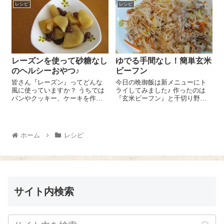
ラメル”風味のも...
レシピ
レシピ
ば水煮』 1缶、梅干大き目 2
個を種を取...
レーズンを使って砂糖なし
ゆでる手間なし！簡単玄米
のヘルシーおやつ♪
ビーフン
皆さん『レーズン』ってどんな
今日の晩御飯は新メニューにト
風に使っていますか？ うちでは
ライしてみました♪ 作ったのは
パンやクッキー、ケーキを作っ
『玄米ビーフン』と千切り野菜
たりするときに使いますが、こ
の炒め物です😉 この『玄米ビー
こでちょこっと上手に使うとレ
フン』はゆでる手間がなくてお
ーズンの甘みを生かして砂糖な
湯に1分くらいつけて水を切るだ
しで甘いおいしいおやつが作れ
けで使えるのでとっても楽ちー
ホーム
レシピ
るんですよー＼(^o^)／ 今日作っ
ん＼(^o^)／ めんどくさがりの
た...
私...
サイト内検索